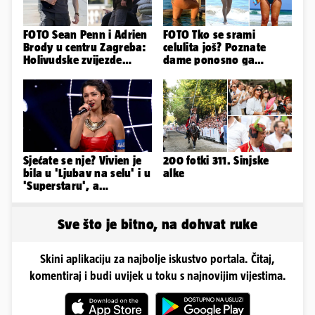
FOTO Sean Penn i Adrien
FOTO Tko se srami
Brody u centru Zagreba:
celulita još? Poznate
Holivudske zvijezde
dame ponosno ga
snimaju politički triler
pokazuju pa slave svoje
obline
Sjećate se nje? Vivien je
200 fotki 311. Sinjske
bila u 'Ljubav na selu' i u
alke
'Superstaru', a
pogledajte kako sada
izgleda
Sve što je bitno, na dohvat ruke
Skini aplikaciju za najbolje iskustvo portala. Čitaj,
komentiraj i budi uvijek u toku s najnovijim vijestima.