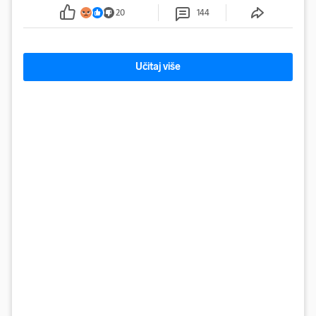
Kada bi slagali jednu na drugu, visina bi bila kao
20
144
2600 katedrala
Učitaj više