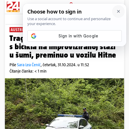
PRIJAVA
News
Komentari
1
AUSTRIJSKI DRŽAVLJANIN
Tragedija u Istri: Muškarac pao
s bicikla na improviziranoj stazi
u šumi, preminuo u vozilu Hitne
Piše
Sara Lea Čenić
,
četvrtak, 31.10.2024. u 11:52
Čitanje članka: < 1 min