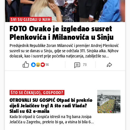
SVI SU GLEDALI U NJIH
FOTO Ovako je izgledao susret
Plenkovića i Milanovića u Sinju
Predsjednik Republike Zoran Milanović i premijer Andrej Plenković
susreli su se danas u Sinju, gdje se održala 311. Sinjska alka. Njihov
dolazak, kao i susret prije početka natjecanja, zabilježile su
kamere. Uz Milanovića i Plenkovića, na Alku su stigli i predsjednik
14
73
Hrvatskog sabora Gordan Jandroković, sinjski gradonačelnik Miro
Bulj, zagrebački gradonačelnik Tomislav Tomašević te dubrovački
gradonačelnik Mato Franković.
ŠTO SE ČEKA(LO), GOSPODO?
OTROVALI SU GOSPIĆ Otpad bi prekrio
cijeli Jelačićev trg! A što radi Vlada?
Slali su 62 e-maila
Kada bi otpad iz Gospića istresli na Trg bana Josipa
Jelačića u Zagrebu, prekrio bi ga, a visina bi bila 6
metara. Smeće stane u 284.600 kubnih kocaka.