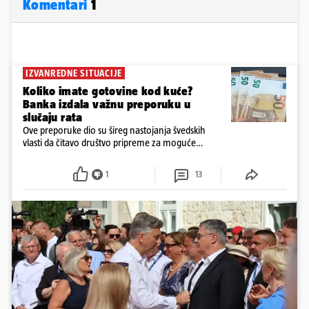
Komentari
1
IZVANREDNE SITUACIJE
Koliko imate gotovine kod kuće?
Banka izdala važnu preporuku u
slučaju rata
Ove preporuke dio su šireg nastojanja švedskih
vlasti da čitavo društvo pripreme za moguće
posljedice vojnih ili kibernetičkih napada
1
13