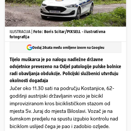
ILUSTRACIJA |
Foto: Boris Scitar/PIXSELL - ilustrativna
fotografija
Dodaj 24sata među omiljene izvore na Googleu
Tijelo muškarca je po nalogu nadležne državne
odvjetnice prevezeno na Odjel patologije pulske bolnice
radi obavljanja obdukcije. Policijski službenici utvrđuju
okolnosti događaja
Jučer oko 11.30 sati na području Kostanjice, 62-
godišnji austrijski državljanin vozio je bicikl
improviziranom kros biciklističkom stazom od
mjesta Sv. Juraj do mjesta Biloslavi. Vozač je na
šumskom predjelu na spustu izgubio kontrolu nad
biciklom uslijed čega je pao i zadobio ozljede.