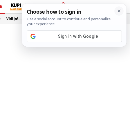
S
PRIJAVA
e
Vidi još…