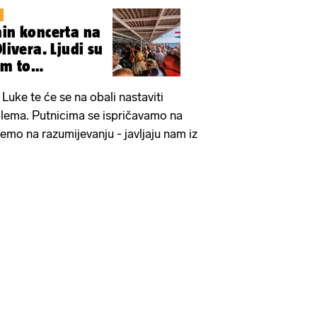
.
min koncerta na
livera. Ljudi su
am to
 Luke te će se na obali nastaviti
blema. Putnicima se ispričavamo na
emo na razumijevanju - javljaju nam iz