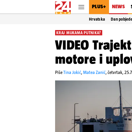
PLUS+
NEWS
Hrvatska
Dan pobjed
KRAJ MUKAMA PUTNIKA?
VIDEO Trajekt 
motore i uplo
Piše
Tina Jokić
,
Matea Zanić
,
četvrtak, 25.