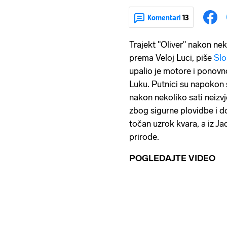
Komentari
13
Trajekt "Oliver" nakon ne
prema Veloj Luci, piše
Slo
upalio je motore i ponovn
Luku. Putnici su napokon s
nakon nekoliko sati neizvje
zbog sigurne plovidbe i dol
točan uzrok kvara, a iz Ja
prirode.
POGLEDAJTE VIDEO