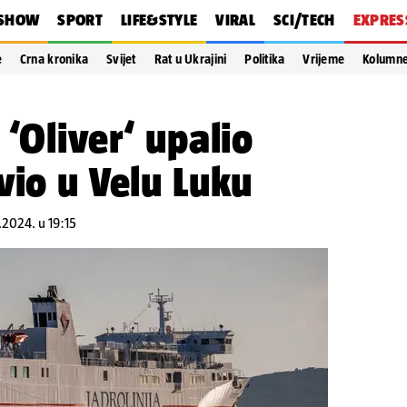
SHOW
SPORT
LIFE&STYLE
VIRAL
SCI/TECH
EXPRES
e
Crna kronika
Svijet
Rat u Ukrajini
Politika
Vrijeme
Kolumn
‘Oliver‘ upalio
vio u Velu Luku
7.2024. u 19:15