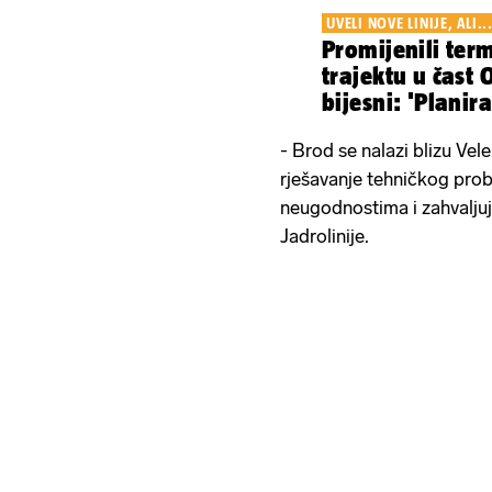
UVELI NOVE LINIJE, ALI..
Promijenili ter
trajektu u čast O
bijesni: 'Planir
mjesecima'
- Brod se nalazi blizu Vele
rješavanje tehničkog pro
neugodnostima i zahvaljuj
Jadrolinije.