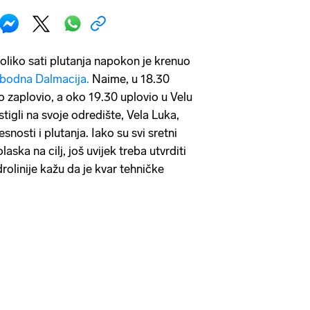
koliko sati plutanja napokon je krenuo
bodna Dalmacija.
Naime, u 18.30
o zaplovio, a oko 19.30 uplovio u Velu
tigli na svoje odredište, Vela Luka,
snosti i plutanja. Iako su svi sretni
aska na cilj, još uvijek treba utvrditi
drolinije kažu da je kvar tehničke