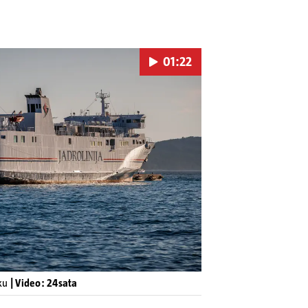
01:22
Pokretanje videa...
uku
| Video: 24sata