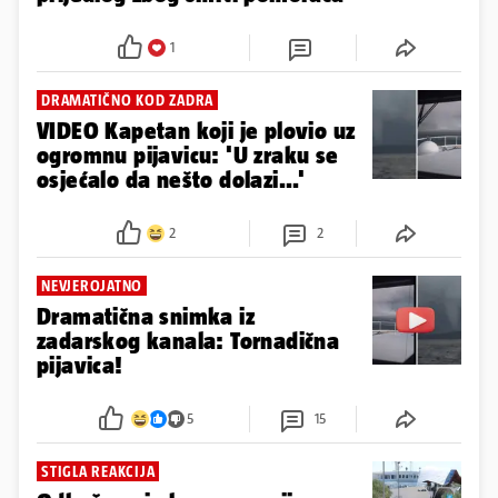
1
DRAMATIČNO KOD ZADRA
VIDEO Kapetan koji je plovio uz
ogromnu pijavicu: 'U zraku se
osjećalo da nešto dolazi...'
2
2
NEVJEROJATNO
Dramatična snimka iz
zadarskog kanala: Tornadična
pijavica!
5
15
STIGLA REAKCIJA