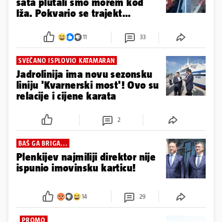
sata plutali smo morem kod
Iža. Pokvario se trajekt
Jadrolinije!'
11
33
SVEČANO ISPLOVIO KATAMARAN
Jadrolinija ima novu sezonsku
liniju 'Kvarnerski most'! Ovo su
relacije i cijene karata
2
BAŠ GA BRIGA...
Plenkijev najmiliji direktor nije
ispunio imovinsku karticu!
14
29
PROMO