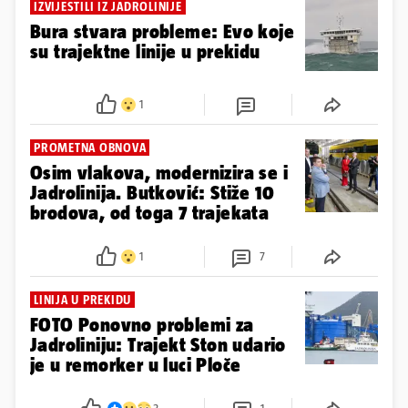
IZVIJESTILI IZ JADROLINIJE
Bura stvara probleme: Evo koje
su trajektne linije u prekidu
1
PROMETNA OBNOVA
Osim vlakova, modernizira se i
Jadrolinija. Butković: Stiže 10
brodova, od toga 7 trajekata
1
7
LINIJA U PREKIDU
FOTO Ponovno problemi za
Jadroliniju: Trajekt Ston udario
je u remorker u luci Ploče