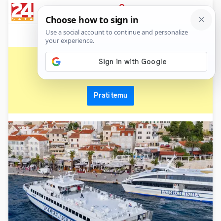
News
Show
Sport
Life&style
Video
Express
PRIJAVA
jadrolinija
Primaj sve nove vijesti o temi i budi u tijeku
Prati temu