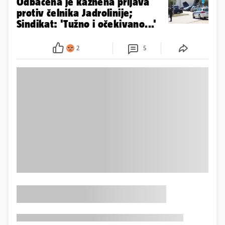
Odbačena je kaznena prijava
protiv čelnika Jadrolinije;
Sindikat: 'Tužno i očekivano...'
2
5