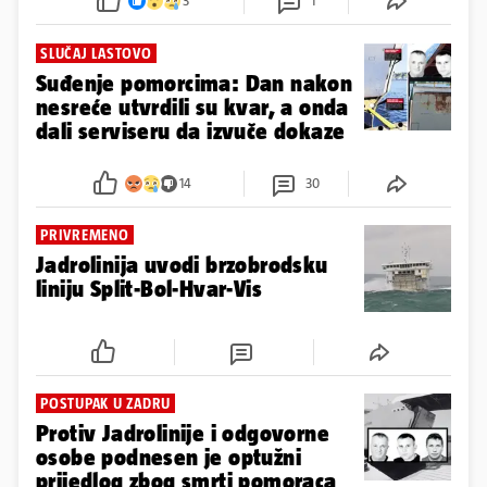
3
1
SLUČAJ LASTOVO
Suđenje pomorcima: Dan nakon
nesreće utvrdili su kvar, a onda
dali serviseru da izvuče dokaze
14
30
PRIVREMENO
Jadrolinija uvodi brzobrodsku
liniju Split-Bol-Hvar-Vis
POSTUPAK U ZADRU
Protiv Jadrolinije i odgovorne
osobe podnesen je optužni
prijedlog zbog smrti pomoraca