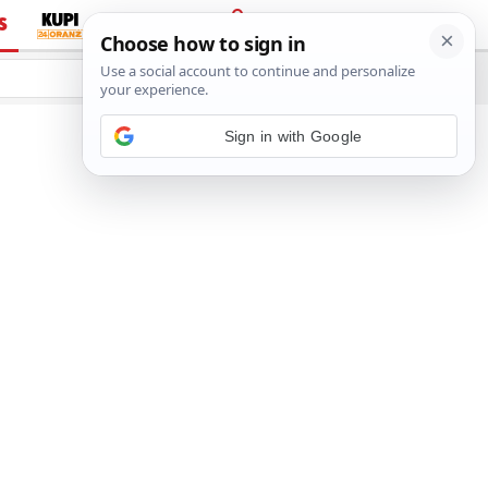
S
PRIJAVA
e
Vidi još…
Sign in with Google