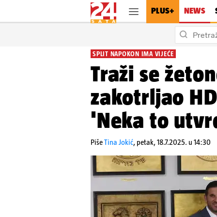
PLUS+
NEWS
Hrvatska
Dan pobjed
SPLIT NAPOKON IMA VIJEĆE
Traži se žeton
zakotrljao HD
'Neka to utvrđ
Piše
Tina Jokić
,
petak, 18.7.2025. u 14:30