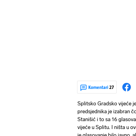
Komentari
27
Splitsko Gradsko vijeće j
predsjednika je izabran 
Stanišić i to sa 16 glasov
vijeće u Splitu. I ništa u o
je glasovanje bilo javno, al