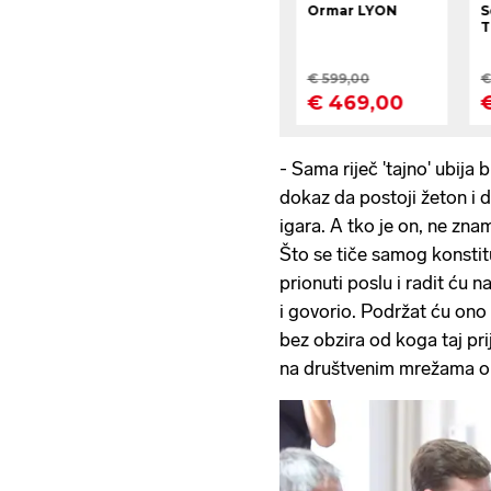
- Sama riječ 'tajno' ubija 
dokaz da postoji žeton i da
igara. A tko je on, ne zna
Što se tiče samog konstit
prionuti poslu i radit ć
i govorio. Podržat ću ono 
bez obzira od koga taj pr
na društvenim mrežama ob