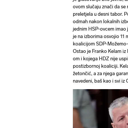
ovom slučaju znači da se n
preletjela u desni tabor. 
odmah nakon lokalnih izbo
jednim HSP-ovcem imao je
je na izborima osvojio 11 m
koalicijom SDP-Možemo-D
Ostao je Franko Kelam iz 
om i kojega HDZ nije uspio
postizbornoj koaliciji. Ke
žetončić, a za njega garant
navedeni, baš kao i svi iz