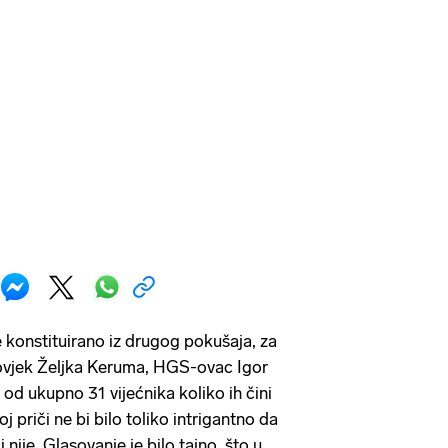
e konstituirano iz drugog pokušaja, za
čovjek Željka Keruma, HGS-ovac Igor
a od ukupno 31 vijećnika koliko ih čini
voj priči ne bi bilo toliko intrigantno da
i nije. Glasovanje je bilo tajno, što u