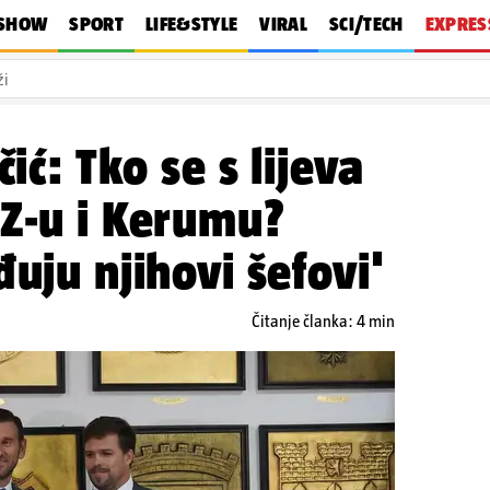
SHOW
SPORT
LIFE&STYLE
VIRAL
SCI/TECH
EXPRES
e
Crna kronika
Svijet
Rat u Ukrajini
Politika
Vrijeme
Kolumn
čić: Tko se s lijeva
Z-u i Kerumu?
uju njihovi šefovi'
Čitanje članka: 4 min