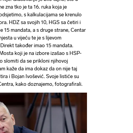
e zna tko je ta 16. ruka koja je
Podsjetimo, s kalkulacijama se krenulo
ra. HDZ sa svojih 10, HGS sa četiri i
 15 mandata, a s druge strane, Centar
jesta u vijeću te je s lijevom
irekt također imao 15 mandata.
Mosta koji je na izbore izašao s HSP-
 slomiti da se prikloni njihovoj
lam kaže da ima dokaz da on nije taj
ira i Bojan Ivošević. Svoje listiće su
 Centra, kako doznajemo, fotografirali.