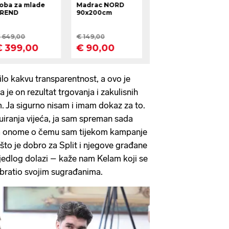
bilo kakvu transparentnost, a ovo je
 je on rezultat trgovanja i zakulisnih
m. Ja sigurno nisam i imam dokaz za to.
uiranja vijeća, ja sam spreman sada
u na onome o čemu sam tijekom kampanje
što je dobro za Split i njegove građane
ijedlog dolazi – kaže nam Kelam koji se
ratio svojim sugrađanima.