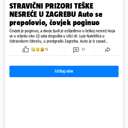
STRAVIČNI PRIZORI TEŠKE
NESREĆE U ZAGREBU Auto se
prepolovio, čovjek poginuo
Čovjek je poginuo, a dvoje ljudi je ozlijeđeno u teškoj nesreći koja
se u srijedu oko 22 sata dogodila u Ulici dr. Luje Naletilića u
Odranskom Obrežu, u predgrađu Zagreba. Auto je iz zasad
neutvrđenih razloga sletio s kolnika, a od siline udara vozilo se
15
57
prepolovilo.
Učitaj više