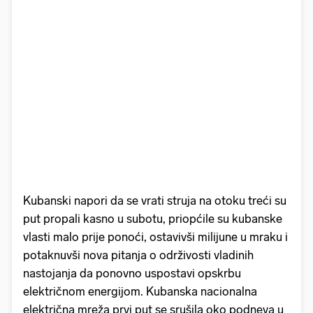
Kubanski napori da se vrati struja na otoku treći su
put propali kasno u subotu, priopćile su kubanske
vlasti malo prije ponoći, ostavivši milijune u mraku i
potaknuvši nova pitanja o održivosti vladinih
nastojanja da ponovno uspostavi opskrbu
električnom energijom. Kubanska nacionalna
električna mreža prvi put se srušila oko podneva u