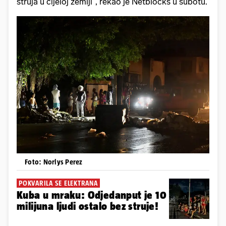
struja u cijeloj zemlji", rekao je Netblocks u subotu.
Foto: Norlys Perez
POKVARILA SE ELEKTRANA
Kuba u mraku: Odjedanput je 10
milijuna ljudi ostalo bez struje!