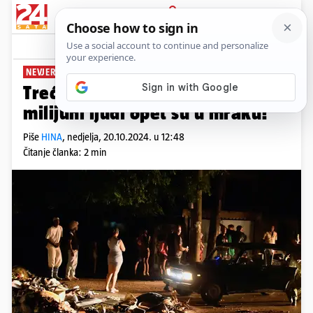
PRIJAVA
News
Komentari
9
NEVJEROJATNO
Treći put nestala struja na Kubi,
milijuni ljudi opet su u mraku!
Piše
HINA
,
nedjelja, 20.10.2024. u 12:48
Čitanje članka: 2 min