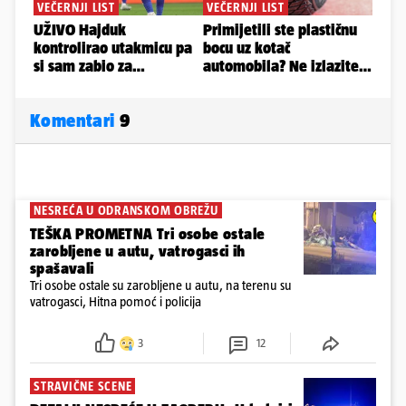
Komentari
9
NESREĆA U ODRANSKOM OBREŽU
TEŠKA PROMETNA Tri osobe ostale
zarobljene u autu, vatrogasci ih
spašavali
Tri osobe ostale su zarobljene u autu, na terenu su
vatrogasci, Hitna pomoć i policija
3
12
STRAVIČNE SCENE