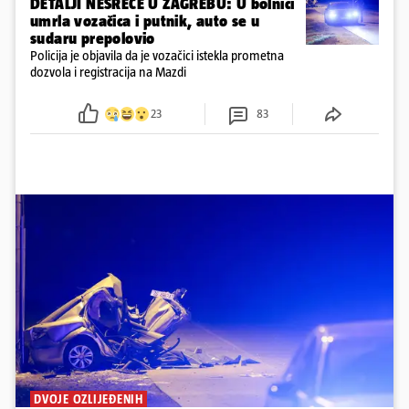
DETALJI NESREĆE U ZAGREBU: U bolnici
umrla vozačica i putnik, auto se u
sudaru prepolovio
Policija je objavila da je vozačici istekla prometna
dozvola i registracija na Mazdi
23
83
DVOJE OZLIJEĐENIH