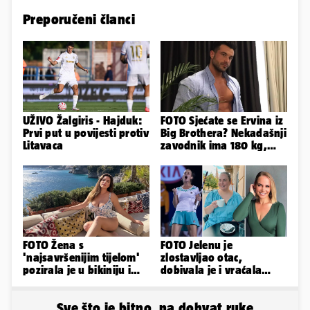
Preporučeni članci
UŽIVO Žalgiris - Hajduk:
FOTO Sjećate se Ervina iz
Prvi put u povijesti protiv
Big Brothera? Nekadašnji
Litavaca
zavodnik ima 180 kg,
evo kako izgleda
FOTO Žena s
FOTO Jelenu je
'najsavršenijim tijelom'
zlostavljao otac,
pozirala je u bikiniju i
dobivala je i vraćala
pokazala svoje bujne
kilograme: 'Brutalno me
obline...
tukao šakama'
Sve što je bitno, na dohvat ruke