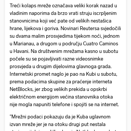
Treći kolaps mreže označava veliki korak nazad u
vladinim naporima da brzo vrati struju iscrpljenim
stanovnicima koji već pate od velikih nestašica
hrane, lijekova i goriva. Novinari Reutersa svjedočili
su dvama malim prosvjedima tijekom noći, jednom
u Marianau, a drugom u području Cuatro Caminos
u Havani. Na društvenim mrežama kasno u subotu
počele su se pojavljivati ​​razne videosnimke
prosvjeda u drugim dijelovima glavnoga grada.
Internetski promet naglo je pao na Kubi u subotu,
prema podacima skupine za praćenje interneta
NetBlocks, jer zbog velikih prekida u opskrbi
električnom energijom većina stanovnika otoka
nije mogla napuniti telefone i spojiti se na internet.
"Mrežni podaci pokazuju da je Kuba uglavnom
izvan mreže jer je na otoku drugi put nestala