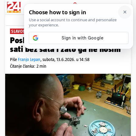
PRIJAVA
News
Komentari
27
SLAVONSKI BROD
PLUS+
Posljednju urar: Znam koliko je
sati bez sata i zato ga ne nosim
Piše
Franjo Lepan
,
subota, 13.6.2026. u 14:58
Čitanje članka: 2 min