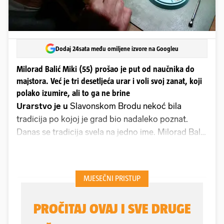
Dodaj 24sata među omiljene izvore na Googleu
Milorad Balić Miki (55) prošao je put od naučnika do
majstora. Već je tri desetljeća urar i voli svoj zanat, koji
polako izumire, ali to ga ne brine
Urarstvo je u
Slavonskom Brodu nekoć bila
tradicija po kojoj je grad bio nadaleko poznat.
Danas se tradicija svela na jedno ime. Milorad Balić
Miki (55) posljednji je brodski urar, no unatoč tome
ne pokazuje zabrinutost. Za njega je to životna
neminovnost. Dok se sve oko nas mijenja, vrijeme u
njegovoj radionici uvijek ima konstantu. Vrijeme je
uvijek - sada. Dok mirnom rukom uranja u savršeni
mehanizam u kojem se zupčanici neumorno vrte u
krug, Miki na vrijeme gleda gotovo filozofski.