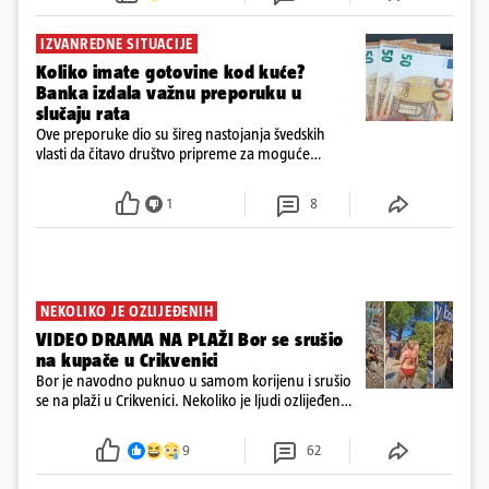
IZVANREDNE SITUACIJE
Koliko imate gotovine kod kuće?
Banka izdala važnu preporuku u
slučaju rata
Ove preporuke dio su šireg nastojanja švedskih
vlasti da čitavo društvo pripreme za moguće
posljedice vojnih ili kibernetičkih napada
1
8
NEKOLIKO JE OZLIJEĐENIH
VIDEO DRAMA NA PLAŽI Bor se srušio
na kupače u Crikvenici
Bor je navodno puknuo u samom korijenu i srušio
se na plaži u Crikvenici. Nekoliko je ljudi ozlijeđeno,
ali navodno se ne radi o težim ozljedama
9
62