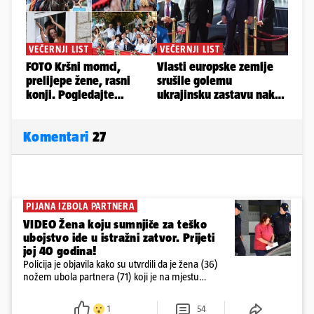
Komentari
27
PIJANA IZBOLA PARTNERA
VIDEO Žena koju sumnjiče za teško
ubojstvo ide u istražni zatvor. Prijeti
joj 40 godina!
Policija je objavila kako su utvrdili da je žena (36)
nožem ubola partnera (71) koji je na mjestu
preminuo. Imala je 2,03 promila. U nedjelju su je
ispitali i poslali u istražni zatvor
1
54