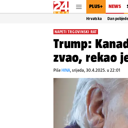
PLUS+
NEWS
Hrvatska
Dan pobjed
NAPETI TRGOVINSKI RAT
Trump: Kanad
zvao, rekao j
Piše
HINA
,
srijeda, 30.4.2025. u 22:01