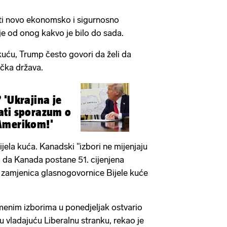
iti novo ekonomsko i sigurnosno
je od onog kakvo je bilo do sada.
kuću, Trump često govori da želi da
čka država.
 'Ukrajina je
ati sporazum o
Amerikom!'
ijela kuća. Kanadski "izbori ne mijenjaju
 da Kanada postane 51. cijenjena
e zamjenica glasnogovornice Bijele kuće
emenim izborima u ponedjeljak ostvario
u vladajuću Liberalnu stranku, rekao je