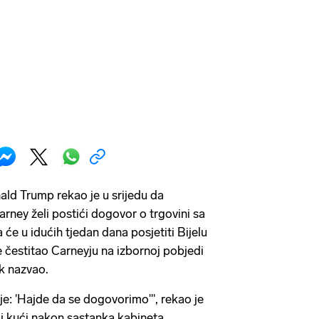
ld Trump rekao je u srijedu da
rney želi postići dogovor o trgovini sa
će u idućih tjedan dana posjetiti Bijelu
e čestitao Carneyju na izbornoj pobjedi
k nazvao.
je: 'Hajde da se dogovorimo'", rekao je
j kući nakon sastanka kabineta.