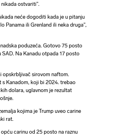
 nikada ostvariti".
nikada neće dogoditi kada je u pitanju
ilo Panama ili Grenland ili neka druga",
 kanadska poduzeća. Gotovo 75 posto
 u SAD. Na Kanadu otpada 17 posto
i opskrbljivač sirovom naftom.
it s Kanadom, koji bi 2024. trebao
čkih dolara, uglavnom je rezultat
ošnje.
zemalja kojima je Trump uveo carine
ki rat.
 opću carinu od 25 posto na raznu