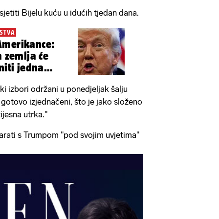
etiti Bijelu kuću u idućih tjedan dana.
STVA
Amerikance:
a zemlja će
niti jedna
i izbori održani u ponedjeljak šalju
u gotovo izjednačeni, što je jako složeno
tijesna utrka."
rati s Trumpom "pod svojim uvjetima"