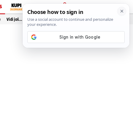
S
PRIJAVA
e
Vidi još…