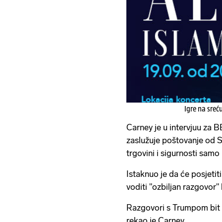
Igre na sreć
Carney je u intervjuu za
zaslužuje poštovanje od 
trgovini i sigurnosti samo
Istaknuo je da će posjet
voditi "ozbiljan razgovor"
Razgovori s Trumpom bit ć
rekao je Carney.