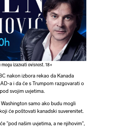
u mogu izazvati ovisnost. 18+
 BBC nakon izbora rekao da Kanada
SAD-a i da će s Trumpom razgovarati o
 pod svojim uvjetima.
iti Washington samo ako budu mogli
 koji će poštovati kanadski suverenitet.
e "pod našim uvjetima, a ne njihovim",