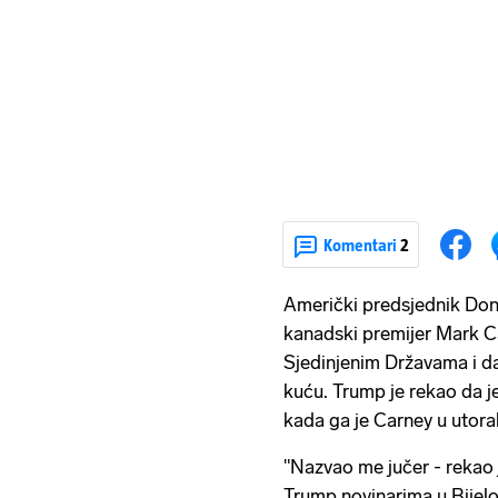
Komentari
2
Američki predsjednik Dona
kanadski premijer Mark Ca
Sjedinjenim Državama i da 
kuću. Trump je rekao da j
kada ga je Carney u utora
"Nazvao me jučer - rekao 
Trump novinarima u Bijelo