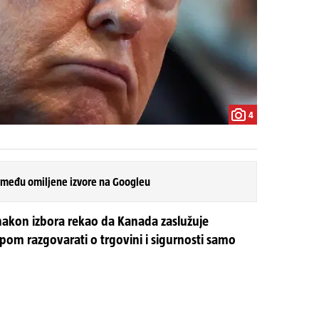
4
 među omiljene izvore na Googleu
 nakon izbora rekao da Kanada zaslužuje
pom razgovarati o trgovini i sigurnosti samo