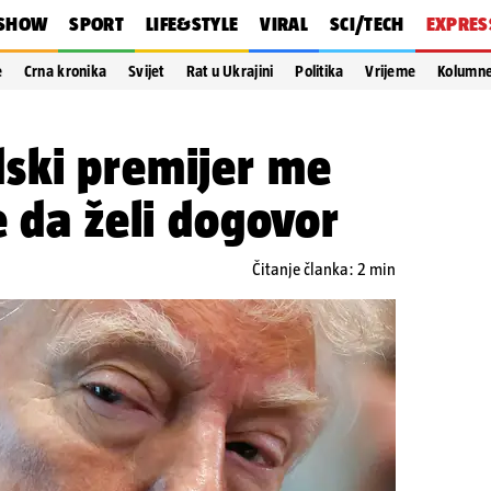
SHOW
SPORT
LIFE&STYLE
VIRAL
SCI/TECH
EXPRES
e
Crna kronika
Svijet
Rat u Ukrajini
Politika
Vrijeme
Kolumn
ski premijer me
e da želi dogovor
Čitanje članka: 2 min