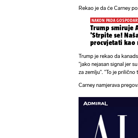
Rekao je da će Carney posj
NAKON PADA GOSPODAR
Trump smiruje 
'Strpite se! Naš
procvjetati kao 
druga'
Trump je rekao da kanadsk
"jako nejasan signal jer s
za zemlju". "To je prilično 
Carney namjerava pregova