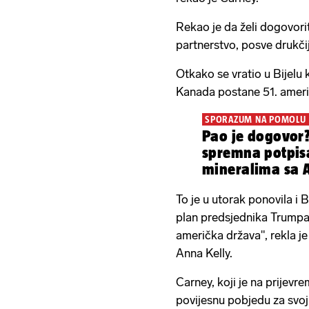
Rekao je da želi dogovor
partnerstvo, posve drukči
Otkako se vratio u Bijelu 
Kanada postane 51. ameri
SPORAZUM NA POMOLU
Pao je dogovor?
spremna potpis
mineralima sa 
To je u utorak ponovila i B
plan predsjednika Trumpa
američka država", rekla j
Anna Kelly.
Carney, koji je na prijevr
povijesnu pobjedu za svoj