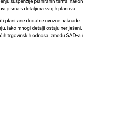
enju suspenzije planiranih tarifa, nakon
vi pisma s detaljima svojih planova.
ečiti planirane dodatne uvozne naknade
ju, iako mnogi detalji ostaju neriješeni,
ućih trgovinskih odnosa između SAD-a i