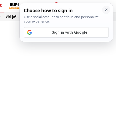
S
PRIJAVA
e
Vidi još…