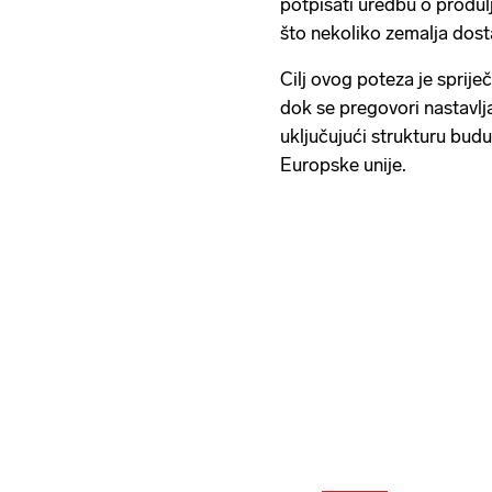
potpisati uredbu o produlj
što nekoliko zemalja dosta
Cilj ovog poteza je sprij
dok se pregovori nastavlja
uključujući strukturu bud
Europske unije.