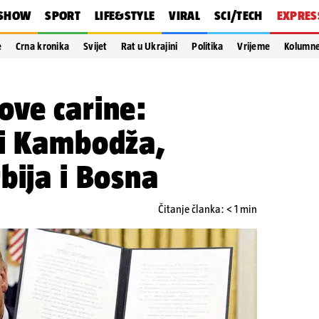
SHOW
SPORT
LIFE&STYLE
VIRAL
SCI/TECH
EXPRES
e
Crna kronika
Svijet
Rat u Ukrajini
Politika
Vrijeme
Kolumn
ove carine:
li Kambodža,
bija i Bosna
Čitanje članka: < 1 min