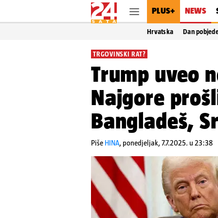
PLUS+
NEWS
Hrvatska
Dan pobjed
TRGOVINSKI RAT?
Trump uveo n
Najgore proš
Bangladeš, Sr
Piše
HINA
,
ponedjeljak, 7.7.2025. u 23:38