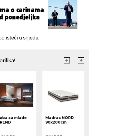
isma o carinama
od ponedjeljka
 isteći u srijedu.