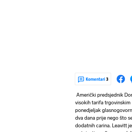
Komentari
3
Američki predsjednik Do
visokih tarifa trgovinskim 
ponedjeljak glasnogovorni
dva dana prije nego što s
dodatnih carina. Leavitt j