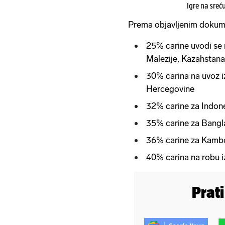
Igre na sreć
Prema objavljenim dokum
25% carine uvodi se 
Malezije, Kazahstana 
30% carina na uvoz i
Hercegovine
32% carine za Indone
35% carine za Bangla
36% carine za Kambo
40% carina na robu i
Prat