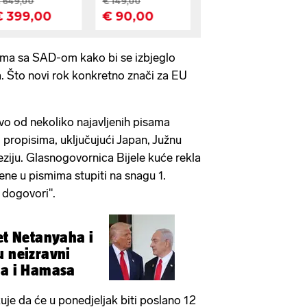
ima sa SAD-om kako bi se izbjeglo
. Što novi rok konkretno znači za EU
vo od nekoliko najavljenih pisama
 propisima, uključujući Japan, Južnu
eziju. Glasnogovornica Bijele kuće rekla
ene u pismima stupiti na snagu 1.
i dogovori".
ret Netanyaha i
u neizravni
la i Hamasa
kuje da će u ponedjeljak biti poslano 12