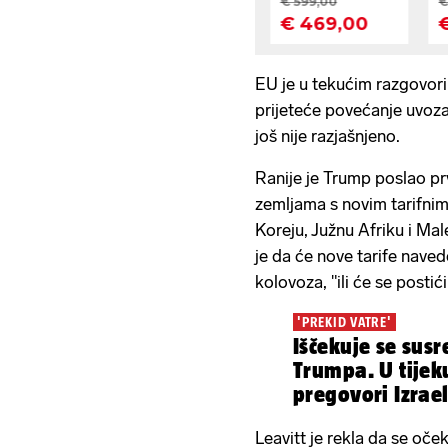
EU je u tekućim razgovor
prijeteće povećanje uvoza
još nije razjašnjeno.
Ranije je Trump poslao pr
zemljama s novim tarifnim
Koreju, Južnu Afriku i Mal
je da će nove tarife naved
kolovoza, "ili će se postić
'PREKID VATRE'
Iščekuje se sus
Trumpa. U tijek
pregovori Izrae
Leavitt je rekla da se oče