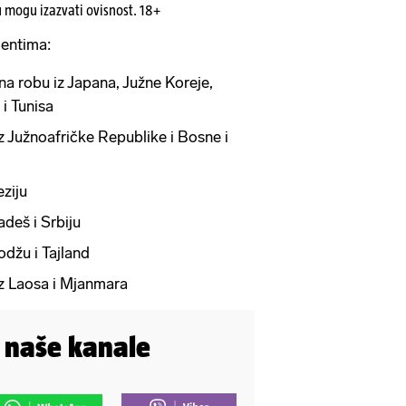
u mogu izazvati ovisnost. 18+
entima:
na robu iz Japana, Južne Koreje,
i Tunisa
z Južnoafričke Republike i Bosne i
ziju
deš i Srbiju
džu i Tajland
z Laosa i Mjanmara
i naše kanale