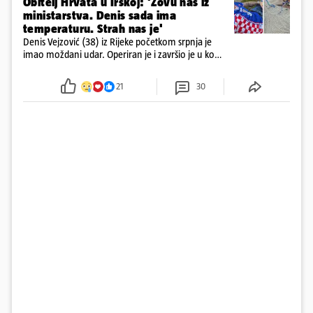
Obitelj Hrvata u Irskoj: 'Zovu nas iz
ministarstva. Denis sada ima
temperaturu. Strah nas je'
Denis Vejzović (38) iz Rijeke početkom srpnja je
imao moždani udar. Operiran je i završio je u komi.
Obitelj ga želi prebaciti u Hrvatsku, kažu kako
tamošnji liječnici ne vjeruju u oporavak: 'Imamo
21
30
72 sata'