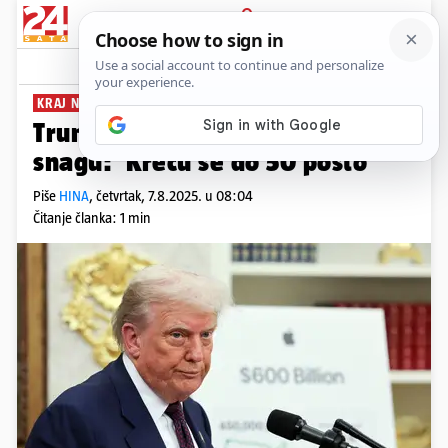
PRIJAVA
News
Komentari
55
KRAJ NEIZVJESNOSTI
Trumpove carine stupile su na
snagu: 'Kreću se do 50 posto'
Piše
HINA
,
četvrtak, 7.8.2025. u 08:04
Čitanje članka: 1 min