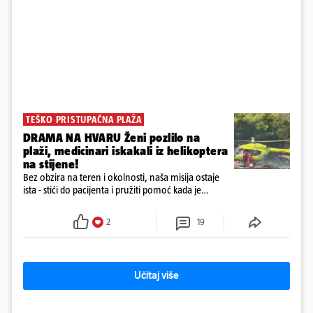
TEŠKO PRISTUPAČNA PLAŽA
DRAMA NA HVARU Ženi pozlilo na
plaži, medicinari iskakali iz helikoptera
na stijene!
Bez obzira na teren i okolnosti, naša misija ostaje
ista - stići do pacijenta i pružiti pomoć kada je
najpotrebnija - objavilo je Ministarstvo zdravstva na
Facebooku
2
19
Učitaj više