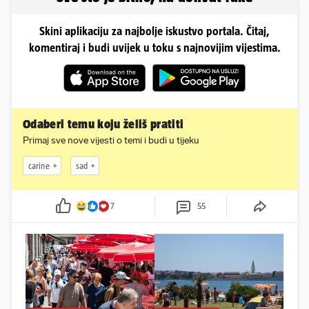
Skini aplikaciju za najbolje iskustvo portala. Čitaj,
komentiraj i budi uvijek u toku s najnovijim vijestima.
Odaberi temu koju želiš pratiti
Primaj sve nove vijesti o temi i budi u tijeku
carine
sad
7
55