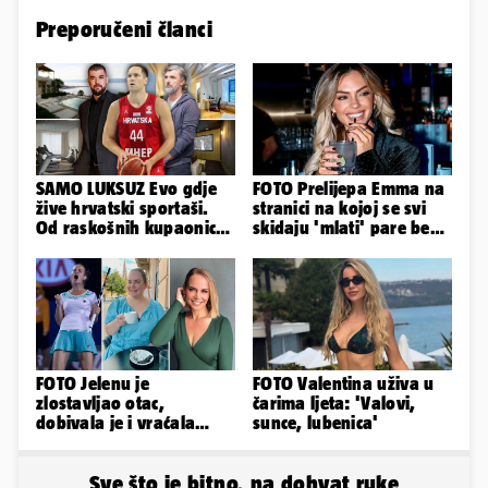
Preporučeni članci
SAMO LUKSUZ Evo gdje
FOTO Prelijepa Emma na
žive hrvatski sportaši.
stranici na kojoj se svi
Od raskošnih kupaonica
skidaju 'mlati' pare bez
pa do privatnog kina
'prodaje tijela'
FOTO Jelenu je
FOTO Valentina uživa u
zlostavljao otac,
čarima ljeta: 'Valovi,
dobivala je i vraćala
sunce, lubenica'
kilograme: 'Brutalno me
tukao šakama'
Sve što je bitno, na dohvat ruke