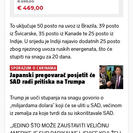
To uključuje 50 posto na uvoz iz Brazila, 39 posto
iz Švicarske, 35 posto iz Kanade te 25 posto iz
Indije. U srijedu je Indiji najavio dodatnih 25 posto
zbog njezinog uvoza ruskih energenata, što će
stupiti na snagu za 20 dana.
SPORAZUM O CARINAMA
Japanski pregovarač posjetit će
SAD radi pritiska na Trumpa
Trump je uoči stupanja na snagu govorio o
„milijardama dolara” koji će se uliti u SAD, većinom
iz zemalja za koje tvrdi da su iskorištavale SAD.
„JEDINO ŠTO MOŽE ZAUSTAVITI VELIČINU