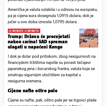
Američka je valuta oslabila i u odnosu na europsku,
pa je cijena eura dosegnula 1,0915 dolara, dok je
jučer u ovo doba iznosila 1,0795 dolara.
IZ MINUTE U MINUTU
Trump: Država će procvjetati
nakon carina! SAD spreman
ulagati u napaćeni Kongo
I dok je dolar pod pritiskom, zbog nesigurnosti na
financijskim tržištima najviše su porasli tečajevi
japanskog jena i švicarskog franka, valuta koje se
smatraju sigurnijim utočištem za kapital u
nesigurna vremena.
Cijene nafte oštro pale
Cijene su nafte, pak, oštro pale jer se trgovci plaše