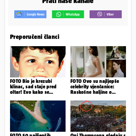
Prati naše kanale
Preporučeni članci
FOTO Bio je krezubi
FOTO Ovo su najljepše
klinac, sad staje pred
celebrity vjenčanice:
oltar! Evo kako se
Raskošne haljine o
mijenjao jedan od
kojima je pričao cijeli
najvećih...
svijet
FOTO 50 najljepših
Oni Thompsona gledaju s