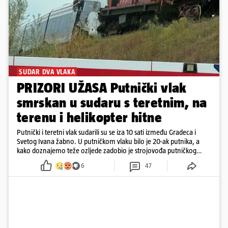
SUDAR DVA VLAKA
PRIZORI UŽASA Putnički vlak
smrskan u sudaru s teretnim, na
terenu i helikopter hitne
Putnički i teretni vlak sudarili su se iza 10 sati između Gradeca i
Svetog Ivana žabno. U putničkom vlaku bilo je 20-ak putnika, a
kako doznajemo teže ozljede zadobio je strojovođa putničkog
vlaka. Zatvoren je promet, a fotoreporteri Prigorskog objavili su
6
47
prve snimke s mjesta sudara