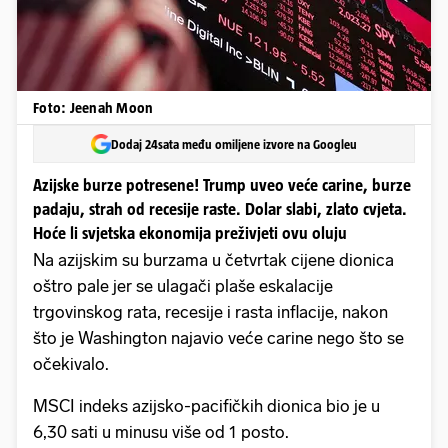
Foto: Jeenah Moon
Dodaj 24sata među omiljene izvore na Googleu
Azijske burze potresene! Trump uveo veće carine, burze
padaju, strah od recesije raste. Dolar slabi, zlato cvjeta.
Hoće li svjetska ekonomija preživjeti ovu oluju
Na azijskim su burzama u četvrtak cijene dionica
oštro pale jer se ulagači plaše eskalacije
trgovinskog rata, recesije i rasta inflacije, nakon
što je Washington najavio veće carine nego što se
očekivalo.
MSCI indeks azijsko-pacifičkih dionica bio je u
6,30 sati u minusu više od 1 posto.