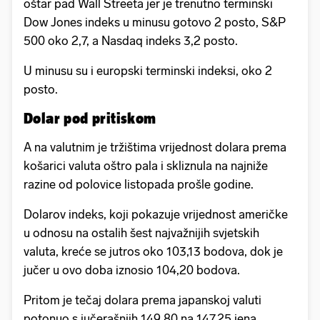
oštar pad Wall Streeta jer je trenutno terminski
Dow Jones indeks u minusu gotovo 2 posto, S&P
500 oko 2,7, a Nasdaq indeks 3,2 posto.
U minusu su i europski terminski indeksi, oko 2
posto.
Dolar pod pritiskom
A na valutnim je tržištima vrijednost dolara prema
košarici valuta oštro pala i skliznula na najniže
razine od polovice listopada prošle godine.
Dolarov indeks, koji pokazuje vrijednost američke
u odnosu na ostalih šest najvažnijih svjetskih
valuta, kreće se jutros oko 103,13 bodova, dok je
jučer u ovo doba iznosio 104,20 bodova.
Pritom je tečaj dolara prema japanskoj valuti
potonuo s jučerašnjih 149,80 na 147,25 jena.