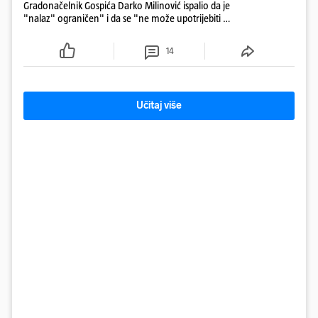
Gradonačelnik Gospića Darko Milinović ispalio da je
"nalaz" ograničen" i da se "ne može upotrijebiti za
sudske sporove". Građani Gospića ga podsjetili da
ga je naručio Uskok i da je dio spisa
14
Učitaj više