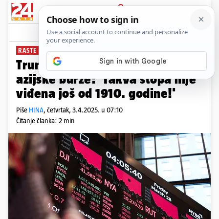
PRIJAVA
News
Komentari
0
RASTE STRAH OD RECESIJE
Trumpove carine su uzdrmale
azijske burze: 'Takva stopa nije
viđena još od 1910. godine!'
Piše
HINA
,
četvrtak, 3.4.2025. u 07:10
Čitanje članka: 2 min