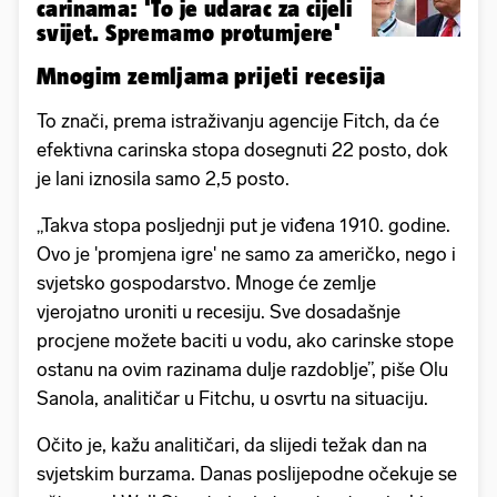
carinama: 'To je udarac za cijeli
svijet. Spremamo protumjere'
Mnogim zemljama prijeti recesija
To znači, prema istraživanju agencije Fitch, da će
efektivna carinska stopa dosegnuti 22 posto, dok
je lani iznosila samo 2,5 posto.
„Takva stopa posljednji put je viđena 1910. godine.
Ovo je 'promjena igre' ne samo za američko, nego i
svjetsko gospodarstvo. Mnoge će zemlje
vjerojatno uroniti u recesiju. Sve dosadašnje
procjene možete baciti u vodu, ako carinske stope
ostanu na ovim razinama dulje razdoblje”, piše Olu
Sanola, analitičar u Fitchu, u osvrtu na situaciju.
Očito je, kažu analitičari, da slijedi težak dan na
svjetskim burzama. Danas poslijepodne očekuje se