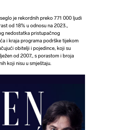
eglo je rekordnih preko 771 000 ljudi
porast od 18% u odnosu na 2023.,
og nedostatka pristupačnog
aća i kraja programa podrške tijekom
čujući obitelji i pojedince, koji su
ilježen od 2007., s porastom i broja
ih koji nisu u smještaju.