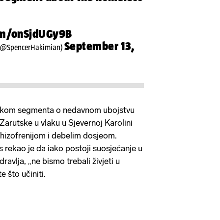
com/onSjdUGy9B
September 13,
(@SpencerHakimian)
ijekom segmenta o nedavnom ubojstvu
 Zarutske u vlaku u Sjevernoj Karolini
hizofrenijom i debelim dosjeom.
 rekao je da iako postoji suosjećanje u
ravlja, „ne bismo trebali živjeti u
e što učiniti.