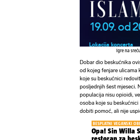
Igre na sreć
Dobar dio beskućnika ovis
od kojeg fenjare ulicama
koje su beskućnici redovit
posljednjih šest mjeseci. 
populacija nisu opioidi, 
osoba koje su beskućnici 
dobiti pomoć, ali nije uspi
BESPLATNI VEGANSKI OB
Opa! Sin Willa 
restoran za besk