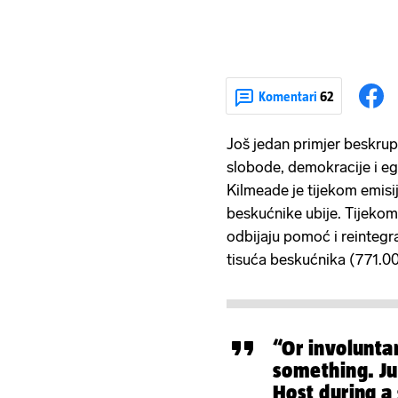
Komentari
62
Još jedan primjer beskrup
slobode, demokracije i eg
Kilmeade je tijekom emisi
beskućnike ubije. Tijeko
odbijaju pomoć i reintegra
tisuća beskućnika (771.00
“Or involuntar
something. Ju
Host during a