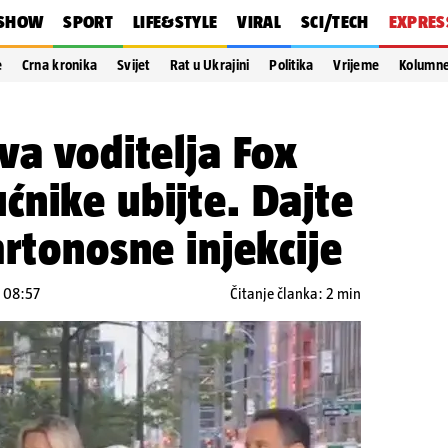
SHOW
SPORT
LIFE&STYLE
VIRAL
SCI/TECH
EXPRES
e
Crna kronika
Svijet
Rat u Ukrajini
Politika
Vrijeme
Kolumn
va voditelja Fox
nike ubijte. Dajte
mrtonosne injekcije
u 08:57
Čitanje članka: 2 min