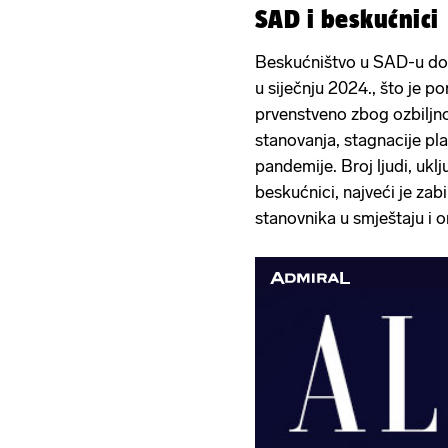
SAD i beskućnici
Beskućništvo u SAD-u dos
u siječnju 2024., što je 
prvenstveno zbog ozbiljn
stanovanja, stagnacije pl
pandemije. Broj ljudi, uklju
beskućnici, najveći je zab
stanovnika u smještaju i on