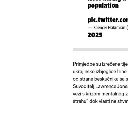
population
pic.twitter.
— Spencer Hakimian 
2025
Primjedbe su izrečene t
ukrajinske izbjeglice Irine
od strane beskućnika sa s
Suvoditelj Lawrence Jones
vezi s krizom mentalnog zd
strahu“ dok vlasti ne shvat