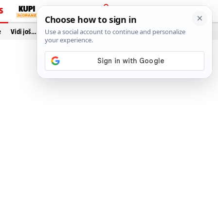
S
PRIJAVA
e
Vidi još…