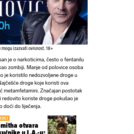
u mogu izazvati ovisnost. 18+
an je o narkoticima, često o fentanilu
 kao zombiji. Manje od polovice osoba
o je koristilo nedozvoljene droge u
Najčešće droge koje koristi ova
već metamfetamini. Značajan postotak
i redovito koriste droge pokušao je
o doći do liječenja.
ROCI
Smitha otvara
ućnike u L.A.-u: