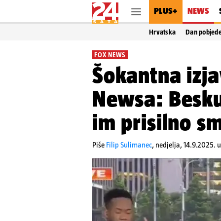
PLUS+
NEWS
Hrvatska
Dan pobjed
FOX NEWS
Šokantna izja
Newsa: Beskuć
im prisilno s
Piše
Filip Sulimanec
,
nedjelja, 14.9.2025. 