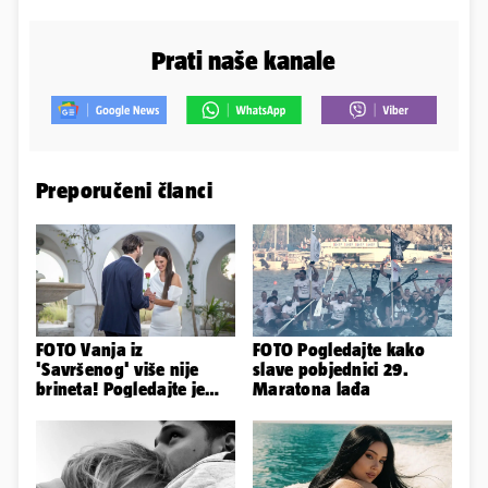
Prati naše kanale
Preporučeni članci
FOTO Vanja iz
FOTO Pogledajte kako
'Savršenog' više nije
slave pobjednici 29.
brineta! Pogledajte je
Maratona lađa
sad