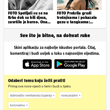
FOTO Spetljali su se na
FOTO Prekrila grudi
Krku dok su bili djeca,
trešnjicama i pokazala
završilo je burno. Ona
guzu u tangicama:
sad želi 50 milijuna eura
Ovako ljetuje bujna
Slavonka
Sve što je bitno, na dohvat ruke
Skini aplikaciju za najbolje iskustvo portala. Čitaj,
komentiraj i budi uvijek u toku s najnovijim vijestima.
Odaberi temu koju želiš pratiti
Primaj sve nove vijesti o temi i budi u tijeku
dubrovačko neretvanska županija
novozaraženi
koronavirus