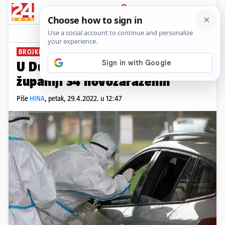
PRIJAVA
News
Komentari
0
BROJKE STOŽERA
U Dubrovačko-neretvanskoj
županiji 34 novozaraženih
Piše
HINA
,
petak, 29.4.2022. u 12:47