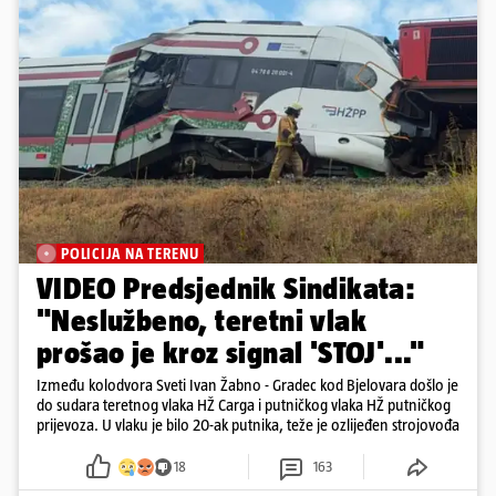
POLICIJA NA TERENU
VIDEO Predsjednik Sindikata:
"Neslužbeno, teretni vlak
prošao je kroz signal 'STOJ'..."
Između kolodvora Sveti Ivan Žabno - Gradec kod Bjelovara došlo je
do sudara teretnog vlaka HŽ Carga i putničkog vlaka HŽ putničkog
prijevoza. U vlaku je bilo 20-ak putnika, teže je ozlijeđen strojovođa
18
163