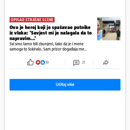
OPISAO STRAŠNE SCENE
Ovo je heroj koji je spašavao putnike
iz vlaka: 'Savjest mi je nalagala da to
napravim...'
Svi smo tamo bili zbunjeni, tako da je i mene
samoga to šokiralo. Sam prizor događaja me
šokirao kada sam vidio, rekao je Božidar Zrinski
19
21
Učitaj više