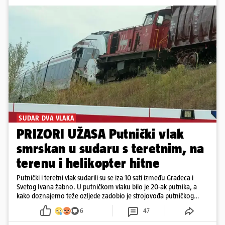
SUDAR DVA VLAKA
PRIZORI UŽASA Putnički vlak
smrskan u sudaru s teretnim, na
terenu i helikopter hitne
Putnički i teretni vlak sudarili su se iza 10 sati između Gradeca i
Svetog Ivana žabno. U putničkom vlaku bilo je 20-ak putnika, a
kako doznajemo teže ozljede zadobio je strojovođa putničkog
vlaka. Zatvoren je promet, a fotoreporteri Prigorskog objavili su
6
47
prve snimke s mjesta sudara