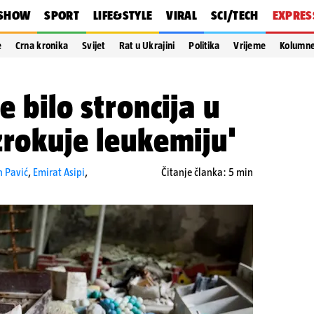
SHOW
SPORT
LIFE&STYLE
VIRAL
SCI/TECH
EXPRES
e
Crna kronika
Svijet
Rat u Ukrajini
Politika
Vrijeme
Kolumn
e bilo stroncija u
zrokuje leukemiju'
n Pavić
,
Emirat Asipi
,
Čitanje članka: 5 min