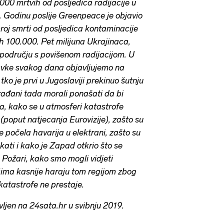
000 mrtvih od posljedica radijacije u
iji. Godinu poslije Greenpeace je objavio
broj smrti od posljedica kontaminacije
ih 100.000. Pet milijuna Ukrajinaca,
u području s povišenom radijacijom. U
tavke svakog dana objavljujemo na
ko je prvi u Jugoslaviji prekinuo šutnju
građani tada morali ponašati da bi
ja, kako se u atmosferi katastrofe
(poput natjecanja Eurovizije), zašto su
je počela havarija u elektrani, zašto su
kati i kako je Zapad otkrio što se
. Požari, kako smo mogli vidjeti
ećima kasnije haraju tom regijom zbog
katastrofe ne prestaje.
avljen na 24sata.hr u svibnju 2019.