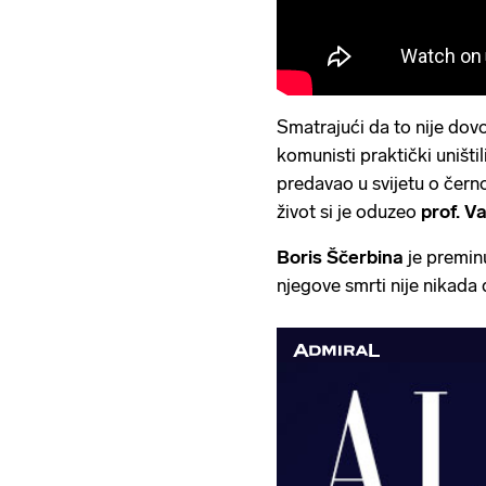
Smatrajući da to nije dov
komunisti praktički uništil
predavao u svijetu o černo
život si je oduzeo
prof. V
Boris Ščerbina
je preminu
njegove smrti nije nikada 