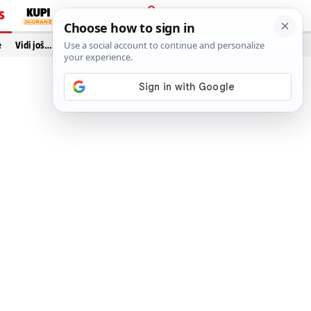
S
PRIJAVA
e
Vidi još…