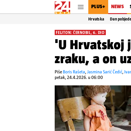
PLUS+
NEWS
Hrvatska
Dan pobjed
FELJTON: ČERNOBIL, 6. DIO
'U Hrvatskoj j
zraku, a on u
Piše
Boris Rašeta
,
Jasmina Sarić Čedić
,
Iva
petak, 24.4.2026. u 06:00