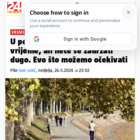
PRIJAVA
News
Komentari
1
VREMENSKA PROGNOZA
U ponedjeljak stabilnije
vrijeme, ali neće se zadržati
dugo. Evo što možemo očekivati
Piše
Ivan Jukić
,
nedjelja, 26.5.2024. u 23:02