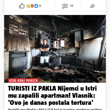
14
98
UŽAS KRAJ POREČA
TURISTI IZ PAKLA Nijemci u Istri
mu zapalili apartman! Vlasnik:
'Ovo je danas postala tortura'
Posjetili smo Markicu Kikića (63) koji je iznajmio apartman gostima