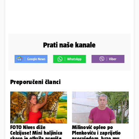
Prati naše kanale
Preporučeni članci
FOTO Nives diže
Milinović opleo po
Celzijuse! Mini haljinica
Plenkoviću i zaprijetio
skoro je otkrila previše
prosvjedom, brzo mu