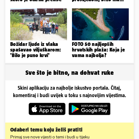
stigao odgovor građana
Gospića
Božidar ljude iz vlaka
FOTO 50 najljepših
spašavao viljuškarom:
hrvatskih plaža: Koja je
'Bilo je puno krvi'
vama najbolja?
Sve što je bitno, na dohvat ruke
Skini aplikaciju za najbolje iskustvo portala. Čitaj,
komentiraj i budi uvijek u toku s najnovijim vijestima.
Odaberi temu koju želiš pratiti
Primaj sve nove vijesti o temi i budi u tijeku