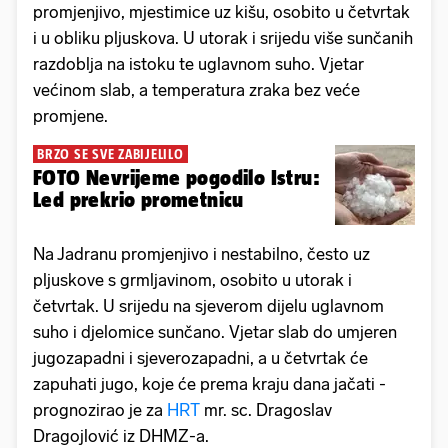
promjenjivo, mjestimice uz kišu, osobito u četvrtak
i u obliku pljuskova. U utorak i srijedu više sunčanih
razdoblja na istoku te uglavnom suho. Vjetar
većinom slab, a temperatura zraka bez veće
promjene.
BRZO SE SVE ZABIJELILO
FOTO Nevrijeme pogodilo Istru:
Led prekrio prometnicu
Na Jadranu promjenjivo i nestabilno, često uz
pljuskove s grmljavinom, osobito u utorak i
četvrtak. U srijedu na sjeverom dijelu uglavnom
suho i djelomice sunčano. Vjetar slab do umjeren
jugozapadni i sjeverozapadni, a u četvrtak će
zapuhati jugo, koje će prema kraju dana jačati -
prognozirao je za
HRT
mr. sc. Dragoslav
Dragojlović iz DHMZ-a.