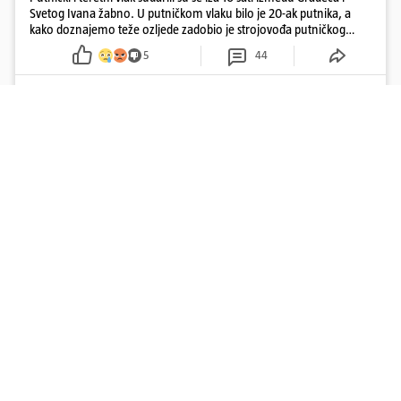
Svetog Ivana žabno. U putničkom vlaku bilo je 20-ak putnika, a
kako doznajemo teže ozljede zadobio je strojovođa putničkog
vlaka. Zatvoren je promet, a fotoreporteri Prigorskog objavili su
5
44
prve snimke s mjesta sudara
Učitaj više