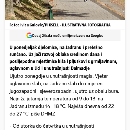
Foto: Ivica Galovic/PIXSELL - ILUSTRATIVNA FOTOGRAFIJA
Dodaj 24sata među omiljene izvore na Googleu
U ponedjeljak djelomice, na Jadranu i pretežno
sunčano. Uz jači razvoj oblaka sredinom dana i
poslijepodne mjestimice kiša i pljuskovi s grmljavinom,
uglavnom u Lici i unutrašnjosti Dalmacije
Ujutro ponegdje u unutrašnjosti magla. Vjetar
uglavnom slab, na Jadranu slab do umjeren
jugozapadni i sjeverozapadni, ujutro uz obalu bura.
Najniža jutarnja temperatura od 9 do 13, na
Jadranu između 14 i 18 °C. Najviša dnevna od 22
do 27 °C, piše DHMZ.
- Od utorka do četvrtka u unutrašnjosti