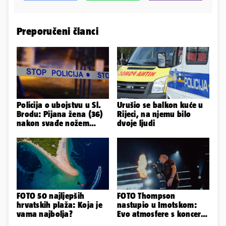
Preporučeni članci
Policija o ubojstvu u Sl.
Urušio se balkon kuće u
Brodu: Pijana žena (36)
Rijeci, na njemu bilo
nakon svađe nožem
dvoje ljudi
ubila partnera (71)
FOTO 50 najljepših
FOTO Thompson
hrvatskih plaža: Koja je
nastupio u Imotskom:
vama najbolja?
Evo atmosfere s koncerta
na Gospinom docu