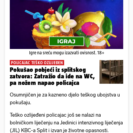
Igre na sreću mogu izazvati ovisnost. 18+
POLICAJAC TEŠKO OZLIJEĐEN
Pokušao pobjeći iz splitskog
zatvora: Zatražio da ide na WC,
pa nožem napao policajca
Osumnjičen je za kazneno djelo teškog ubojstva u
pokušaju.
Teško ozlijeđeni policajac još se nalazi na
bolničkom liječenju na Jedinici intenzivnog liječenja
(JIL) KBC-a Split i izvan je životne opasnosti.