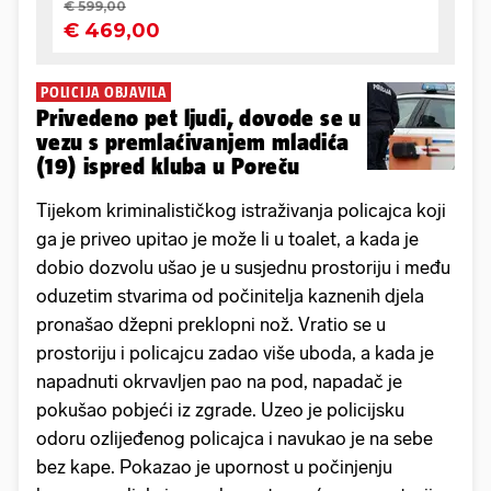
POLICIJA OBJAVILA
Privedeno pet ljudi, dovode se u
vezu s premlaćivanjem mladića
(19) ispred kluba u Poreču
Tijekom kriminalističkog istraživanja policajca koji
ga je priveo upitao je može li u toalet, a kada je
dobio dozvolu ušao je u susjednu prostoriju i među
oduzetim stvarima od počinitelja kaznenih djela
pronašao džepni preklopni nož. Vratio se u
prostoriju i policajcu zadao više uboda, a kada je
napadnuti okrvavljen pao na pod, napadač je
pokušao pobjeći iz zgrade. Uzeo je policijsku
odoru ozlijeđenog policajca i navukao je na sebe
bez kape. Pokazao je upornost u počinjenju