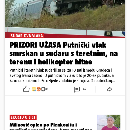
SUDAR DVA VLAKA
PRIZORI UŽASA Putnički vlak
smrskan u sudaru s teretnim, na
terenu i helikopter hitne
Putnički i teretni vlak sudarili su se iza 10 sati između Gradeca i
Svetog Ivana žabno. U putničkom vlaku bilo je 20-ak putnika, a
kako doznajemo teže ozljede zadobio je strojovođa putničkog
vlaka. Zatvoren je promet, a fotoreporteri Prigorskog objavili su
6
47
prve snimke s mjesta sudara
EKOCID U LICI
Milinović opleo po Plenkoviću i