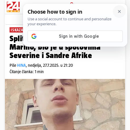
PRIJAVA
News
Komentari
40
ISKAZAO ŽALJENJE
Splitskog policajca izbo model
Marino, bio je u spotovima
Severine i Sandre Afrike
Piše
HINA
,
nedjelja, 27.7.2025. u 21:20
Čitanje članka: 1 min