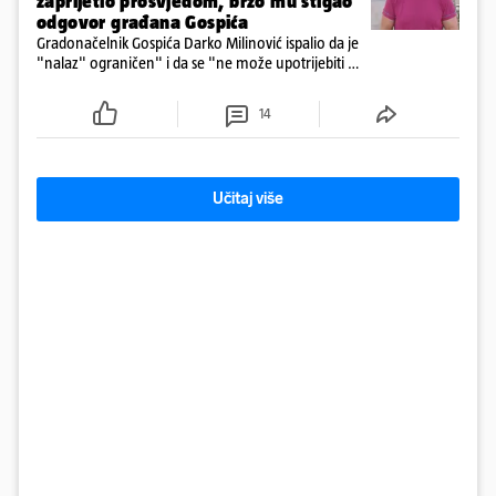
zaprijetio prosvjedom, brzo mu stigao
odgovor građana Gospića
Gradonačelnik Gospića Darko Milinović ispalio da je
"nalaz" ograničen" i da se "ne može upotrijebiti za
sudske sporove". Građani Gospića ga podsjetili da
ga je naručio Uskok i da je dio spisa
14
Učitaj više