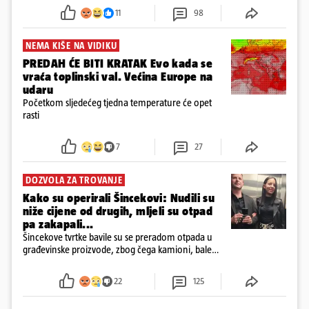
požar, rekao je vlasnik
11
98
NEMA KIŠE NA VIDIKU
PREDAH ĆE BITI KRATAK Evo kada se
vraća toplinski val. Većina Europe na
udaru
Početkom sljedećeg tjedna temperature će opet
rasti
7
27
DOZVOLA ZA TROVANJE
Kako su operirali Šincekovi: Nudili su
niže cijene od drugih, mljeli su otpad
pa zakapali...
Šincekove tvrtke bavile su se preradom otpada u
građevinske proizvode, zbog čega kamioni, bale
plastike i samljeveni materijal dugo nisu izazivali
sumnju
22
125