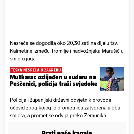
Nesreća se dogodila oko 20,30 sati na dijelu tzv.
Kalmetine između Tromilje i nadvožnjaka Marušić u
smjeru juga.
TEŠKA NESREĆA U ZAGREBU
Muškarac ozlijeđen u sudaru na
Peščenici, policija traži svjedoke
Policija i županijski državni odvjetnik provode
očevid zbog kojeg je prometnica zatvorena u oba
smjera, a promet se odvija preko Zemunika.
Prati naše kanale