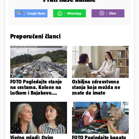
Preporučeni članci
FOTO Pogledajte stanje
Ozbiljna zdravstvena
na cestama. Kolone na
stanja koja možda ne
Lučkom i Bajakovu.
znate da imate
Problemi zbog vjetra
Vječno mladi: Ovim
FOTO Pogledajte bogatu