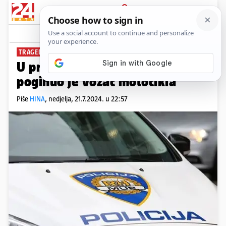
PRIJAVA
News
Komentari
0
TRAGEDIJA NA CESTI
U prometnoj nesreći kod Zadra
poginuo je vozač motocikla
Piše
HINA
,
nedjelja, 21.7.2024. u 22:57