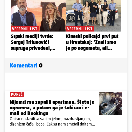
Komentari
0
POREČ
Nijemci mu zapalili apartman. Šteta je
ogromna, a potom ga je šokirao i e-
mail od Bookinga
Oni su nastavili sa svojim jelom, nazdravljanjem,
dizanjem čaša i boca. Čak su nam smetali dok smo
u panici kupili crijeva kako bismo pokušali ugasiti