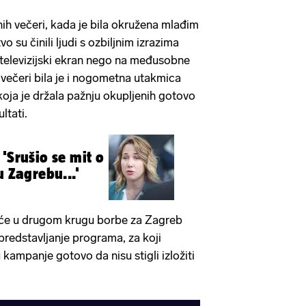
rnih večeri, kada je bila okružena mlađim
o su činili ljudi s ozbiljnim izrazima
a televizijski ekran nego na međusobne
večeri bila je i nogometna utakmica
koja je držala pažnju okupljenih gotovo
ltati.
'Srušio se mit o
u Zagrebu...'
 će u drugom krugu borbe za Zagreb
 predstavljanje programa, za koji
kampanje gotovo da nisu stigli izložiti