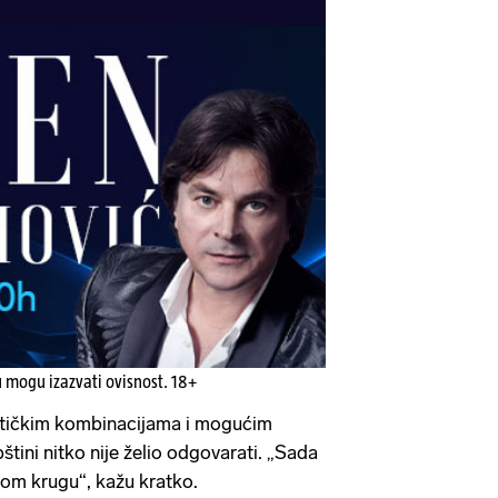
u mogu izazvati ovisnost. 18+
itičkim kombinacijama i mogućim
tini nitko nije želio odgovarati. „Sada
gom krugu“, kažu kratko.