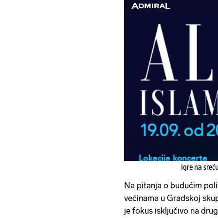
Igre na sreć
Na pitanja o budućim pol
većinama u Gradskoj skupš
je fokus isključivo na dru