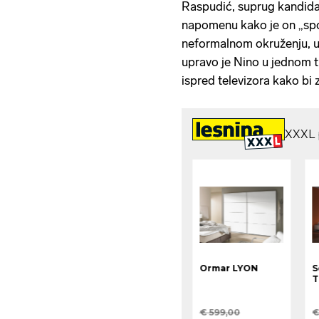
Raspudić, suprug kandidatk
napomenu kako je on „spor
neformalnom okruženju, uz 
upravo je Nino u jednom 
ispred televizora kako bi z