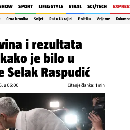
SHOW
SPORT
LIFE&STYLE
VIRAL
SCI/TECH
EXPRES
e
Crna kronika
Svijet
Rat u Ukrajini
Politika
Vrijeme
Kolumn
vina i rezultata
kako je bilo u
e Selak Raspudić
5. u 06:00
Čitanje članka: 1 min