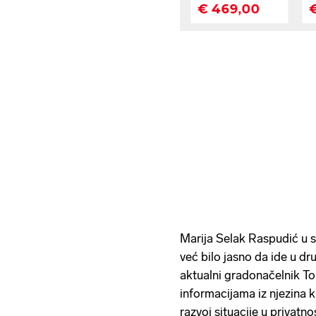
Marija Selak Raspudić u st
već bilo jasno da ide u dru
aktualni gradonačelnik T
informacijama iz njezina k
razvoj situacije u privatnos