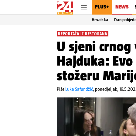
PLUS+
NEWS
Hrvatska
Dan pobjed
REPORTAŽA IZ RESTORANA
U sjeni crnog 
Hajduka: Evo 
stožeru Marij
Piše
Luka Safundžić
,
ponedjeljak, 19.5.202