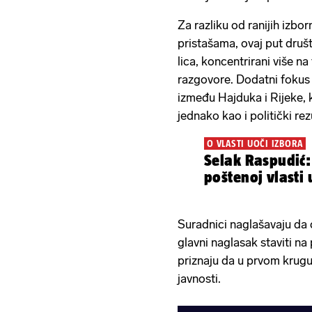
Za razliku od ranijih izbo
pristašama, ovaj put društv
lica, koncentrirani više n
razgovore. Dodatni fokus 
između Hajduka i Rijeke, 
jednako kao i politički rezu
O VLASTI UOČI IZBORA
Selak Raspudić: 
poštenoj vlasti 
Suradnici naglašavaju da
glavni naglasak staviti na
priznaju da u prvom krugu 
javnosti.