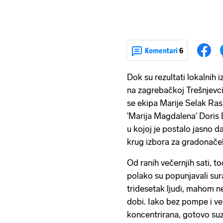
Komentari
6
Dok su rezultati lokalnih i
na zagrebačkoj Trešnjevci
se ekipa Marije Selak Ras
'Marija Magdalena' Doris 
u kojoj je postalo jasno d
krug izbora za gradonače
Od ranih večernjih sati, t
polako su popunjavali sur
tridesetak ljudi, mahom ne
dobi. Iako bez pompe i vel
koncentrirana, gotovo suz