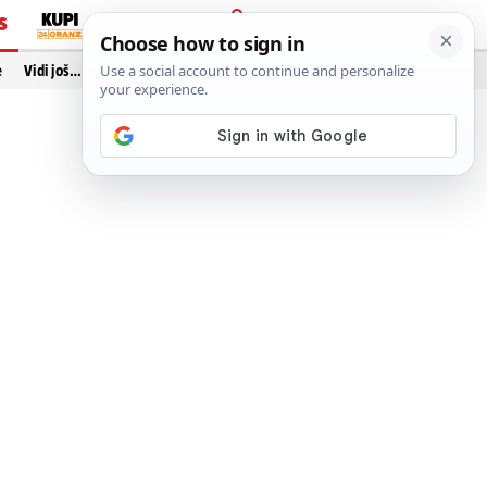
S
PRIJAVA
e
Vidi još…