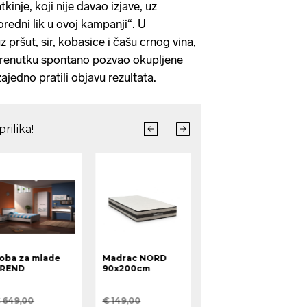
inje, koji nije davao izjave, uz
edni lik u ovoj kampanji“. U
pršut, sir, kobasice i čašu crnog vina,
trenutku spontano pozvao okupljene
ajedno pratili objavu rezultata.