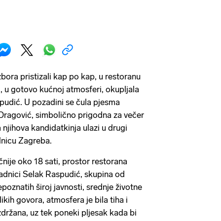
zbora pristizali kap po kap, u restoranu
, u gotovo kućnoj atmosferi, okupljala
pudić. U pozadini se čula pjesma
Dragović, simbolično prigodna za večer
a njihova kandidatkinja ulazi u drugi
lnicu Zagreba.
očnije oko 18 sati, prostor restorana
adnici Selak Raspudić, skupina od
poznatih široj javnosti, srednje životne
ikih govora, atmosfera je bila tiha i
držana, uz tek poneki pljesak kada bi