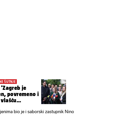
NE ŠUTNJE
 'Zagreb je
en, povremeno i
 vlašću
jenima bio je i saborski zastupnik Nino