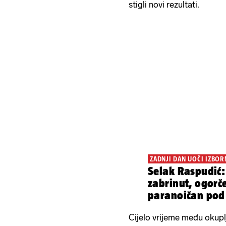
stigli novi rezultati.
ZADNJI DAN UOČI IZBOR
Selak Raspudić:
zabrinut, ogorč
paranoičan pod
Možemo'
Cijelo vrijeme među okupl