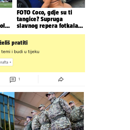
FOTO Coco, gdje su ti
tangice? Supruga
ola
slavnog repera fotkala
 Evo
se ispred auta i pokazala
sve
eliš pratiti
 temi i budi u tijeku
nafta
1