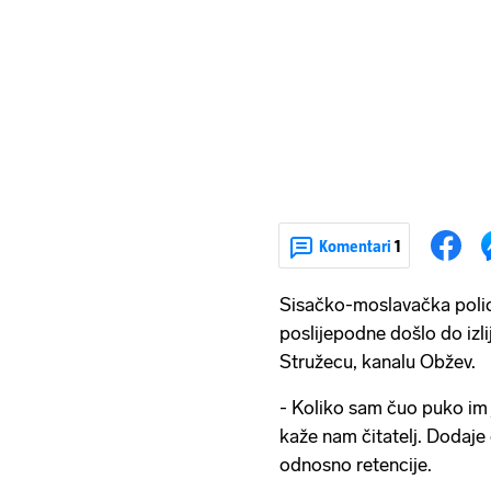
Komentari
1
Sisačko-moslavačka polici
poslijepodne došlo do izli
Stružecu, kanalu Obžev.
- Koliko sam čuo puko im j
kaže nam čitatelj. Dodaje
odnosno retencije.