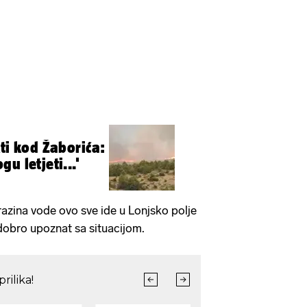
ti kod Žaborića:
u letjeti...'
razina vode ovo sve ide u Lonjsko polje
lj dobro upoznat sa situacijom.