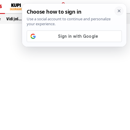
S
PRIJAVA
e
Vidi još…