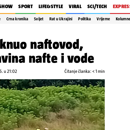
SHOW
SPORT
LIFE&STYLE
VIRAL
SCI/TECH
EXPRES
e
Crna kronika
Svijet
Rat u Ukrajini
Politika
Vrijeme
Kolumn
uknuo naftovod,
avina nafte i vode
5. u 21:02
Čitanje članka: < 1 min