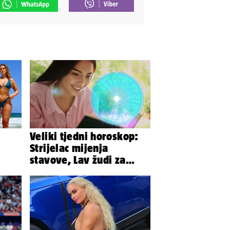
Veliki tjedni horoskop:
Strijelac mijenja
stavove, Lav žudi za
voje
boljom plaćom, Bik je
rastresen