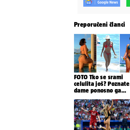
Preporučeni članci
FOTO Tko se srami
celulita još? Poznate
dame ponosno ga
pokazuju pa slave s
obline