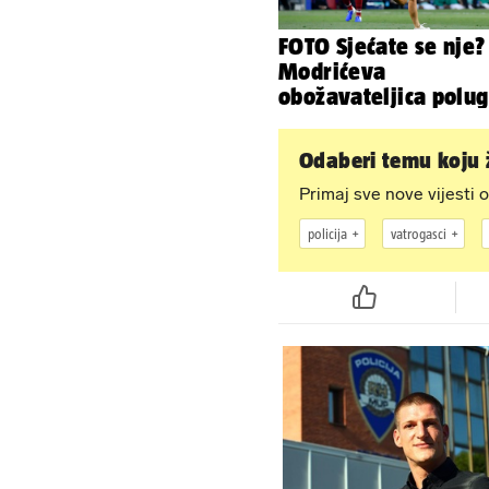
FOTO Sjećate se nje?
Modrićeva
obožavateljica polug
uletjela na finale LP.
što radi danas
Odaberi temu koju ž
Primaj sve nove vijesti o
policija
vatrogasci