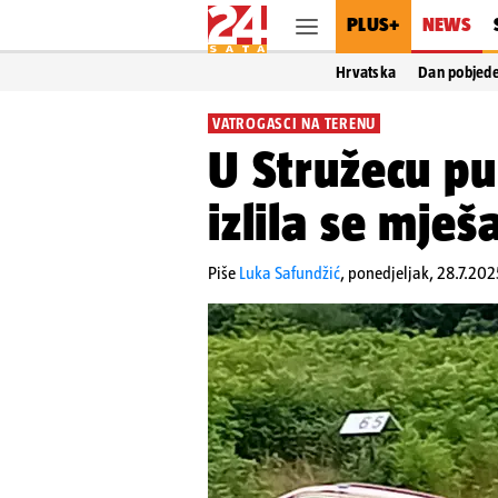
PLUS+
NEWS
Hrvatska
Dan pobjed
VATROGASCI NA TERENU
U Stružecu p
izlila se mješ
Piše
Luka Safundžić
,
ponedjeljak, 28.7.202