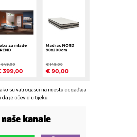
 kako su vatrogasci na mjestu događaja
i da je očevid u tijeku.
i naše kanale