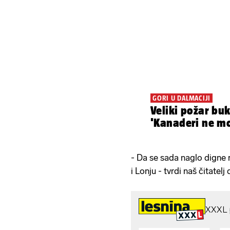
GORI U DALMACIJI
Veliki požar buk
'Kanaderi ne mog
- Da se sada naglo digne 
i Lonju - tvrdi naš čitate