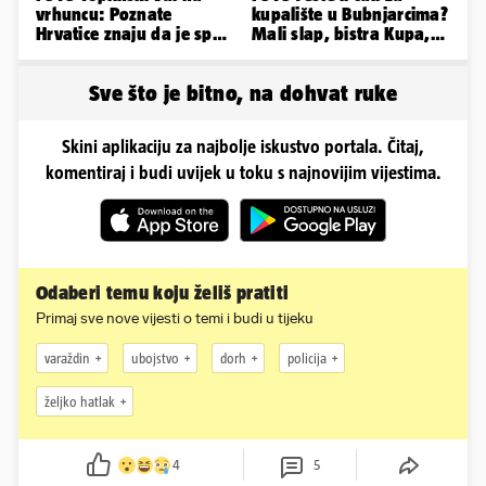
vrhuncu: Poznate
kupalište u Bubnjarcima?
Hrvatice znaju da je spas
Mali slap, bistra Kupa,
u minijaturnom bikiniju
šumski hlad - prava
idila!
Sve što je bitno, na dohvat ruke
Skini aplikaciju za najbolje iskustvo portala. Čitaj,
komentiraj i budi uvijek u toku s najnovijim vijestima.
Odaberi temu koju želiš pratiti
Primaj sve nove vijesti o temi i budi u tijeku
varaždin
ubojstvo
dorh
policija
željko hatlak
4
5