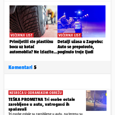
Komentari
5
NESREĆA U ODRANSKOM OBREŽU
TEŠKA PROMETNA Tri osobe ostale
zarobljene u autu, vatrogasci ih
spašavali
Tri osobe ostale su zarobljene u autu, na terenu su