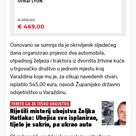
Osnovano se sumnja da je okrivljenik sljedećeg
dana organizirao prijevoz dva automobila,
otpadnog željeza i traktora iz dvorišta žrtvine kuće
u trgovačko društvo u jednom mjestu kraj
Varaždina koje mu je, za otkup navedenih stvari,
isplatilo 545,00 eura, navodi Županijsko državno
odvjetništvo u Varaždinu.
TERETE GA ZA TEŠKO UBOJSTVO
Riješili misterij ubojstva Željka
Hatlaka: Ubojica sve isplanirao,
tijelo je sakrio, pa ukrao auto