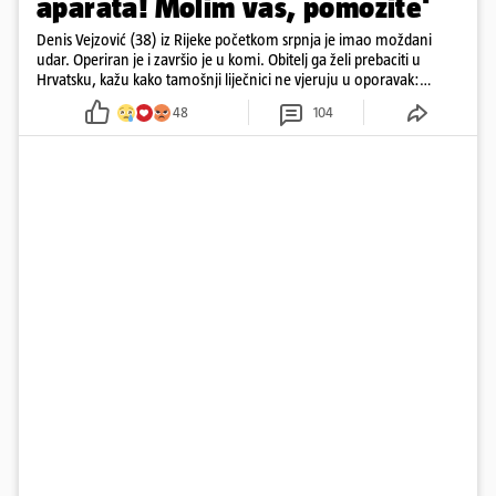
aparata! Molim vas, pomozite'
Denis Vejzović (38) iz Rijeke početkom srpnja je imao moždani
udar. Operiran je i završio je u komi. Obitelj ga želi prebaciti u
Hrvatsku, kažu kako tamošnji liječnici ne vjeruju u oporavak:
'Imamo 72 sata'
48
104