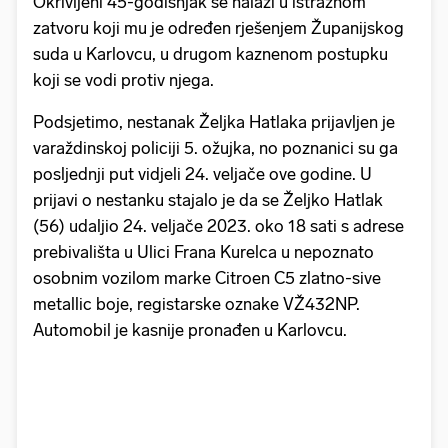
Okrivljeni 45-godišnjak se nalazi u istražnom
zatvoru koji mu je određen rješenjem Županijskog
suda u Karlovcu, u drugom kaznenom postupku
koji se vodi protiv njega.
Podsjetimo, nestanak Željka Hatlaka prijavljen je
varaždinskoj policiji 5. ožujka, no poznanici su ga
posljednji put vidjeli 24. veljače ove godine. U
prijavi o nestanku stajalo je da se Željko Hatlak
(56) udaljio 24. veljače 2023. oko 18 sati s adrese
prebivališta u Ulici Frana Kurelca u nepoznato
osobnim vozilom marke Citroen C5 zlatno-sive
metallic boje, registarske oznake VŽ432NP.
Automobil je kasnije pronađen u Karlovcu.