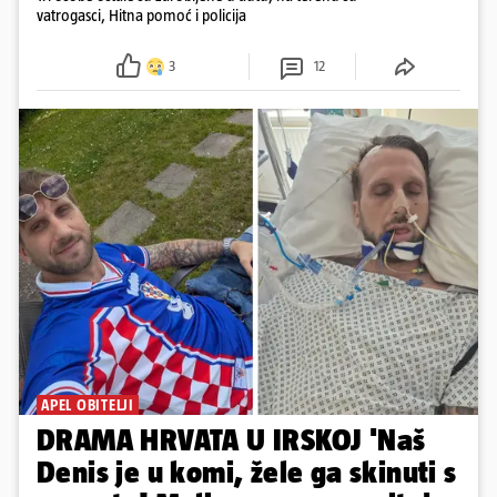
vatrogasci, Hitna pomoć i policija
3
12
APEL OBITELJI
DRAMA HRVATA U IRSKOJ 'Naš
Denis je u komi, žele ga skinuti s