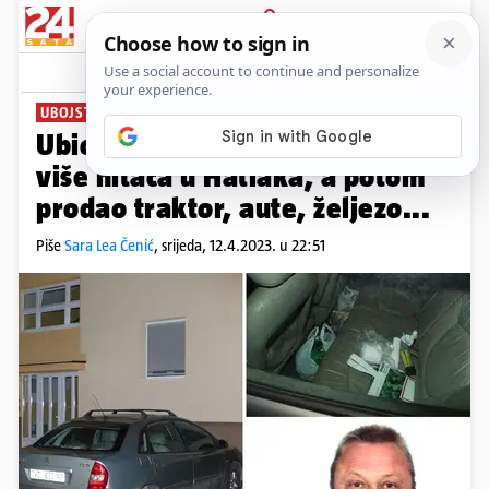
PRIJAVA
News
Komentari
5
UBOJSTVO U VARAŽDINU
Ubio ga zbog 545 eura? Ispalio
više hitaca u Hatlaka, a potom
prodao traktor, aute, željezo...
Piše
Sara Lea Čenić
,
srijeda, 12.4.2023. u 22:51