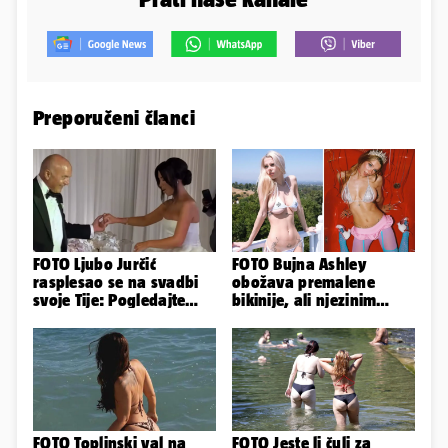
Preporučeni članci
FOTO Ljubo Jurčić
FOTO Bujna Ashley
rasplesao se na svadbi
obožava premalene
svoje Tije: Pogledajte
bikinije, ali njezinim
kako je izgledalo
fanovima to uopće ne
vjenčanje...
smeta
FOTO Toplinski val na
FOTO Jeste li čuli za