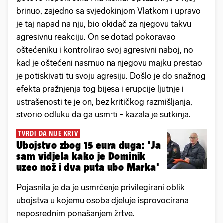
brinuo, zajedno sa svjedokinjom Vlatkom i upravo
je taj napad na nju, bio okidač za njegovu takvu
agresivnu reakciju. On se dotad pokoravao
oštećeniku i kontrolirao svoj agresivni naboj, no
kad je oštećeni nasrnuo na njegovu majku prestao
je potiskivati tu svoju agresiju. Došlo je do snažnog
efekta pražnjenja tog bijesa i erupcije ljutnje i
ustrašenosti te je on, bez kritičkog razmišljanja,
stvorio odluku da ga usmrti - kazala je sutkinja.
TVRDI DA NIJE KRIV
Ubojstvo zbog 15 eura duga: 'Ja
sam vidjela kako je Dominik
uzeo nož i dva puta ubo Marka'
Pojasnila je da je usmrćenje privilegirani oblik
ubojstva u kojemu osoba djeluje isprovocirana
neposrednim ponašanjem žrtve.