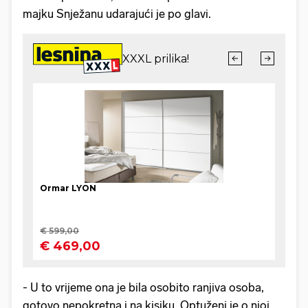
majku Snježanu udarajući je po glavi.
- U to vrijeme ona je bila osobito ranjiva osoba,
gotovo nepokretna i na kisiku. Optuženi je o njoj