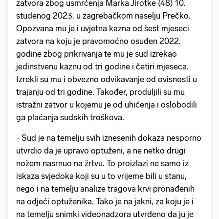
zatvora zbog usmrćenja Marka Jirotke (48) 10.
studenog 2023. u zagrebačkom naselju Prečko.
Opozvana mu je i uvjetna kazna od šest mjeseci
zatvora na koju je pravomoćno osuđen 2022.
godine zbog prikrivanja te mu je sud izrekao
jedinstvenu kaznu od tri godine i četiri mjeseca.
Izrekli su mu i obvezno odvikavanje od ovisnosti u
trajanju od tri godine. Također, produljili su mu
istražni zatvor u kojemu je od uhićenja i oslobodili
ga plaćanja sudskih troškova.
- Sud je na temelju svih iznesenih dokaza nesporno
utvrdio da je upravo optuženi, a ne netko drugi
nožem nasrnuo na žrtvu. To proizlazi ne samo iz
iskaza svjedoka koji su u to vrijeme bili u stanu,
nego i na temelju analize tragova krvi pronađenih
na odjeći optuženika. Tako je na jakni, za koju je i
na temelju snimki videonadzora utvrđeno da ju je