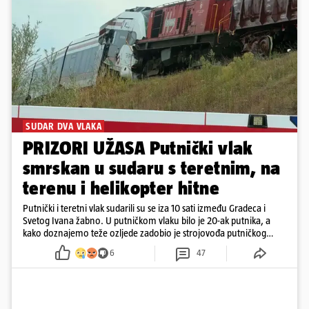
SUDAR DVA VLAKA
PRIZORI UŽASA Putnički vlak
smrskan u sudaru s teretnim, na
terenu i helikopter hitne
Putnički i teretni vlak sudarili su se iza 10 sati između Gradeca i
Svetog Ivana žabno. U putničkom vlaku bilo je 20-ak putnika, a
kako doznajemo teže ozljede zadobio je strojovođa putničkog
vlaka. Zatvoren je promet, a fotoreporteri Prigorskog objavili su
6
47
prve snimke s mjesta sudara