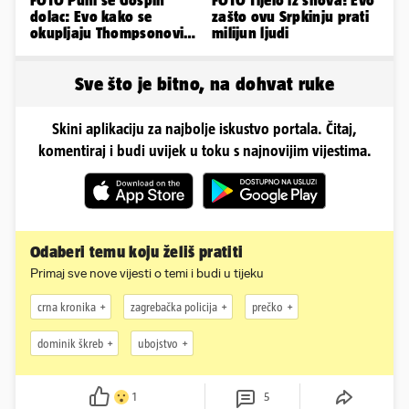
FOTO Puni se Gospin
FOTO Tijelo iz snova! Evo
dolac: Evo kako se
zašto ovu Srpkinju prati
okupljaju Thompsonovi
milijun ljudi
obožavatelji u Imotskom
Sve što je bitno, na dohvat ruke
Skini aplikaciju za najbolje iskustvo portala. Čitaj,
komentiraj i budi uvijek u toku s najnovijim vijestima.
Odaberi temu koju želiš pratiti
Primaj sve nove vijesti o temi i budi u tijeku
crna kronika
zagrebačka policija
prečko
dominik škreb
ubojstvo
1
5