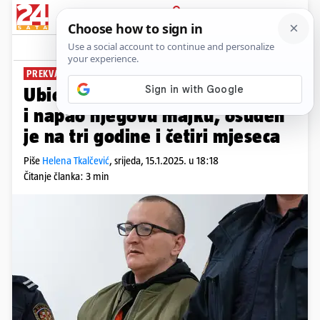
PRIJAVA
News
Komentari
5
PREKVALIFICIRALI DJELO U BLAŽE
Ubio poznanika koji ga je tukao
i napao njegovu majku, osuđen
je na tri godine i četiri mjeseca
Piše
Helena Tkalčević
,
srijeda, 15.1.2025. u 18:18
Čitanje članka: 3 min