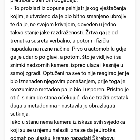
prethodilo samom događaju.
- To proizlazi iz dopune psihijatrijskog vještačenja
kojim je utvrđeno da je bio bitno smanjeno ubrojiv
te da je, ne svojom krivnjom, doveden u jedno
takvo stanje jake razdraženosti. Žrtva ga je od
trenutka susreta verbalno, a potom i fizički
napadala na razne načine. Prvo u automobilu gdje
ga je udario po glavi, a potom, što je vidljivo i sa
snimki nadzornih kamera, ispred ulaza i kasnije u
samoj zgradi. Optuženi na sve to nije reagirao jer je
bio iznenađen njegovim ponašanjem, prije toga je
konzumirao metadon pa je bio i usporen. Pristao je
otići s njim do stana očekujući da će tražiti ostatak
duga u metadonima - nastavila je obrazlagati
sutkinja.
Iako u stanu nema kamera iz iskaza svih svjedoka
koji su se u njemu nalazili, zna se da je Jirotka,
odmah po ulasku, krenuo napadati Škrebovu