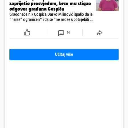
zaprijetio prosvjedom, brzo mu stigao
odgovor građana Gospića
Gradonačelnik Gospića Darko Milinović ispalio da je
"nalaz" ograničen" i da se "ne može upotrijebiti za
sudske sporove". Građani Gospića ga podsjetili da
ga je naručio Uskok i da je dio spisa
14
Učitaj više