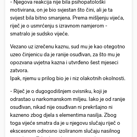
- Njegova reakcija nije bila psihopatološki
motivirana, on je bio svjestan što čini, ali je ta
svijest bila bitno smanjena. Prema mišljenju vijeća,
riječ je o usmrćenju s izravnom namjerom -
smatralo je sudsko vijeće.
Vezano uz izrečenu kaznu, sud mu je kao otegotno
uzeo činjenicu da je ranije osuđivan, za što mu je
opozvana uvjetna kazna i utvrđeno šest mjeseci
zatvora.
Ipak, njemu u prilog bio je i niz olakotnih okolnosti.
- Riječ je o dugogodišnjem ovisniku, koji je
odrastao u narkomanskom miljeu. Iako je od ranije
osuđivan, nikad nije osuđivan ni prekršajno ni
kazneno zbog djela s elementima nasilja. Zbog
toga vijeće smatra da je u njegovu slučaju riječ o
ekscesnom odnosno izoliranom slučaju nasilnog