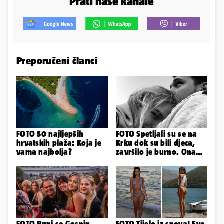
Prati naše kanale
Preporučeni članci
FOTO 50 najljepših
FOTO Spetljali su se na
hrvatskih plaža: Koja je
Krku dok su bili djeca,
vama najbolja?
završilo je burno. Ona
sad želi 50 milijuna eura