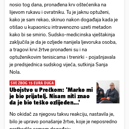
nosio tog dana, pronađena krv oštećenika na
lijevom rukavu i ovratniku. Tu je jaknu optuženi,
kako je sam rekao, skinuo nakon događaja kada je
otišao u kupaonicu intravenozno uzeti metadon
kako bi se smirio. Sudsko-medicinska vještakinja
zaključila je da je ozljede nanijela ljevoruka osoba,
a tragovi krvi žrtve pronađeni su i na
optuženikovim tenisicama i trenirki - pojašnjavala
je predsjednica sudskog vijeća, sutkinja Sanja
Nola.
SVE ZBOG 15 EURA DUGA
Ubojstvo u Prečkom: 'Marko mi
je bio prijatelj. Nisam niti znao
da je bio teško ozlijeđen...'
No okidač za njegovu takvu reakciju, nastavila je,
bilo je upravo ponašanje žrtve, koje je neposredno