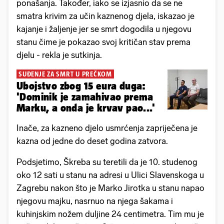
ponašanja. Također, iako se izjasnio da se ne
smatra krivim za učin kaznenog djela, iskazao je
kajanje i žaljenje jer se smrt dogodila u njegovu
stanu čime je pokazao svoj kritičan stav prema
djelu - rekla je sutkinja.
SUĐENJE ZA SMRT U PREČKOM
Ubojstvo zbog 15 eura duga:
'Dominik je zamahivao prema
Marku, a onda je krvav pao...'
Inače, za kazneno djelo usmrćenja zapriječena je
kazna od jedne do deset godina zatvora.
Podsjetimo, Škreba su teretili da je 10. studenog
oko 12 sati u stanu na adresi u Ulici Slavenskoga u
Zagrebu nakon što je Marko Jirotka u stanu napao
njegovu majku, nasrnuo na njega šakama i
kuhinjskim nožem duljine 24 centimetra. Tim mu je