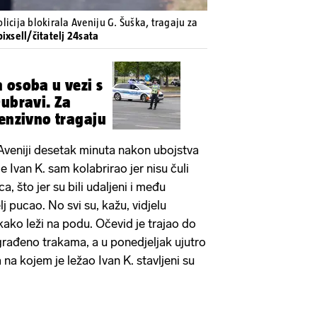
icija blokirala Aveniju G. Šuška, tragaju za
ixsell/čitatelj 24sata
 osoba u vezi s
Dubravi. Za
tenzivno tragaju
a Aveniji desetak minuta nakon ubojstva
je Ivan K. sam kolabrirao jer nisu čuli
a, što jer su bili udaljeni i među
 pucao. No svi su, kažu, vidjelu
ako leži na podu. Očevid je trajao do
ograđeno trakama, a u ponedjeljak ujutro
na kojem je ležao Ivan K. stavljeni su