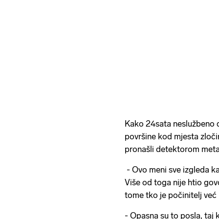
Kako 24sata neslužbeno doz
površine kod mjesta zloči
pronašli detektorom meta
- Ovo meni sve izgleda ka
Više od toga nije htio govo
tome tko je počinitelj već 
- Opasna su to posla, taj 