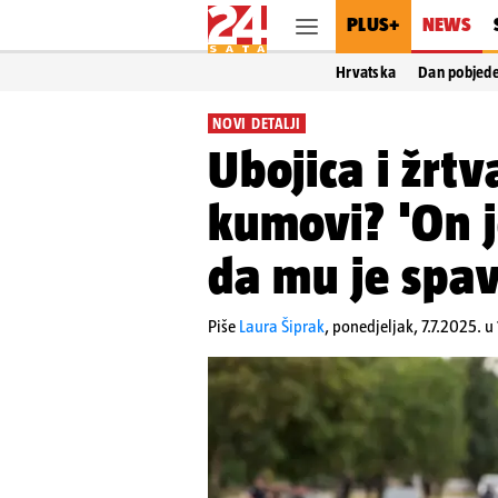
PLUS+
NEWS
Hrvatska
Dan pobjed
NOVI DETALJI
Ubojica i žrtv
kumovi? 'On j
da mu je spa
Piše
Laura Šiprak
,
ponedjeljak, 7.7.2025. u 