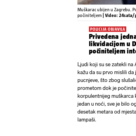
Muškarac ubijen u Zagrebu. Pol
počiniteljem
| Video: 24sata/p
POLICIJA OBJAVILA
Privedena jedna
likvidacijom u 
počiniteljem in
Ljudi koji su se zatekli n
kažu da su prvo mislili da 
pucnjeve, što zbog slušalic
prometom dok je počinitelj
korpulentnijeg muškarca k
jedan u noći, sve je bilo 
desetak metara od mjesta 
lampaši.