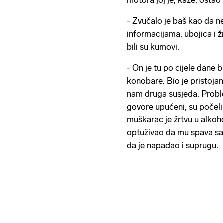
motora joj je, kaže, ostao
- Zvučalo je baš kao da ne
informacijama, ubojica i ž
bili su kumovi.
- On je tu po cijele dane b
konobare. Bio je pristojan
nam druga susjeda. Probl
govore upućeni, su počeli 
muškarac je žrtvu u alkoh
optuživao da mu spava s
da je napadao i suprugu.