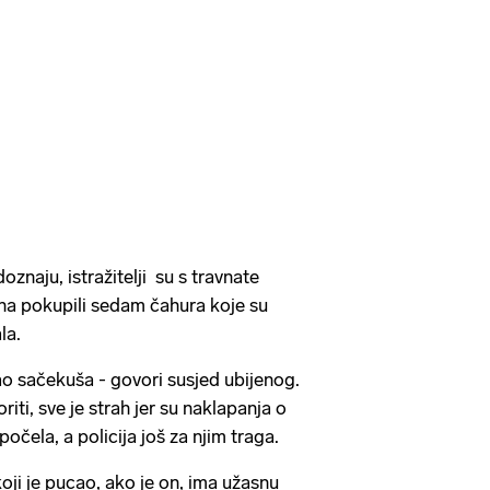
naju, istražitelji su s travnate
na pokupili sedam čahura koje su
la.
o sačekuša - govori susjed ubijenog.
riti, sve je strah jer su naklapanja o
počela, a policija još za njim traga.
koji je pucao, ako je on, ima užasnu