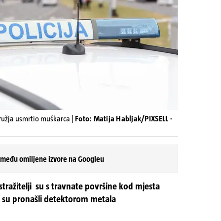
oružja usmrtio muškarca |
Foto: Matija Habljak/PIXSELL -
 među omiljene izvore na Googleu
tražitelji su s travnate površine kod mjesta
e su pronašli detektorom metala