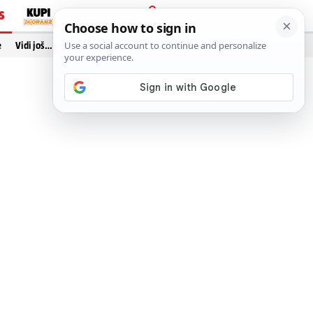
S
PRIJAVA
e
Vidi još…