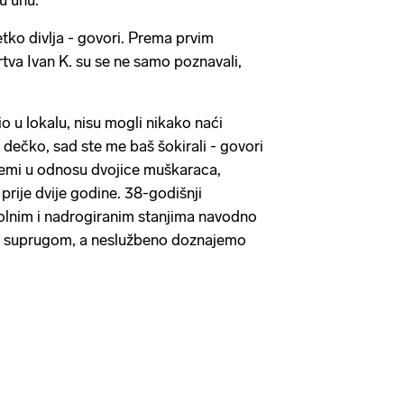
 u uhu.
tko divlja - govori. Prema prvim
rtva Ivan K. su se ne samo poznavali,
io u lokalu, nisu mogli nikako naći
 dečko, sad ste me baš šokirali - govori
emi u odnosu dvojice muškaraca,
prije dvije godine. 38-godišnji
olnim i nadrogiranim stanjima navodno
a suprugom, a neslužbeno doznajemo