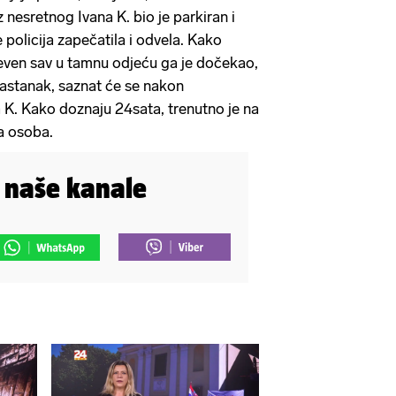
 nesretnog Ivana K. bio je parkiran i
policija zapečatila i odvela. Kako
even sav u tamnu odjeću ga je dočekao,
 sastanak, saznat će se nakon
a K. Kako doznaju 24sata, trenutno je na
ka osoba.
i naše kanale