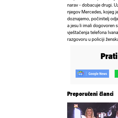
narav - dobacuje drugi. Uz
njegov Mercedes, kojeg je 
doznajemo, počinitelj odj
a jesu li imali dogovoren
vještačenja telefona Ivan
razgovoru u policiji žens
Prat
Preporučeni članci