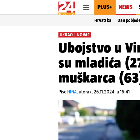
PLUS+
NEWS
Hrvatska
Dan pobjed
UKRAO I NOVAC
Ubojstvo u Vi
su mladića (27
muškarca (63)
Piše
HINA
,
utorak, 26.11.2024. u 16:41