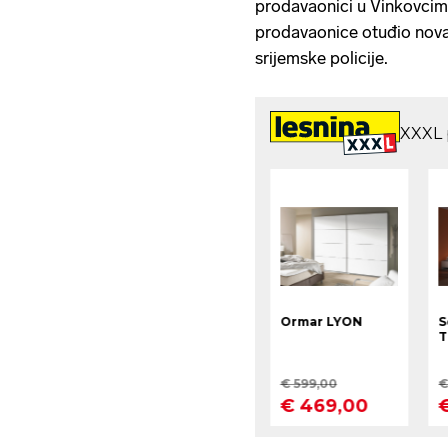
prodavaonici u Vinkovcima
prodavaonice otuđio novac"
srijemske policije.