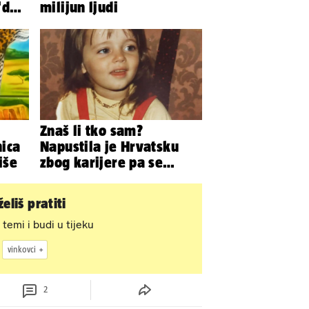
da'.
milijun ljudi
Znaš li tko sam?
nica
Napustila je Hrvatsku
iše
zbog karijere pa se
zaljubila u 15 godina
starijeg
eliš pratiti
 temi i budi u tijeku
vinkovci
2