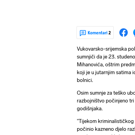
Komentari
2
Vukovarsko-srijemska poli
sumnjiči da je 23. studen
Mihanovića, oštrim predm
koji je u jutarnjim satim
bolnici.
Osim sumnje za teško ubojs
razbojništvo počinjeno tr
godišnjaka.
"Tijekom kriminalističkog 
počinio kazneno djelo raz