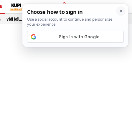
S
PRIJAVA
e
Vidi još…