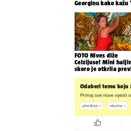
Georginu kako kažu '
A kad ono - Fabio i
Nicole!
FOTO Nives diže
Celzijuse! Mini halji
skoro je otkrila prev
Odaberi temu koju ž
Primaj sve nove vijesti o
privođenje
ubojstvo