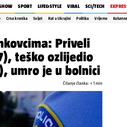
SHOW
SPORT
LIFE&STYLE
VIRAL
SCI/TECH
EXPRES
e
Crna kronika
Svijet
Rat u Ukrajini
Politika
Vrijeme
Kolumn
nkovcima: Priveli
), teško ozlijedio
, umro je u bolnici
Čitanje članka: < 1 min