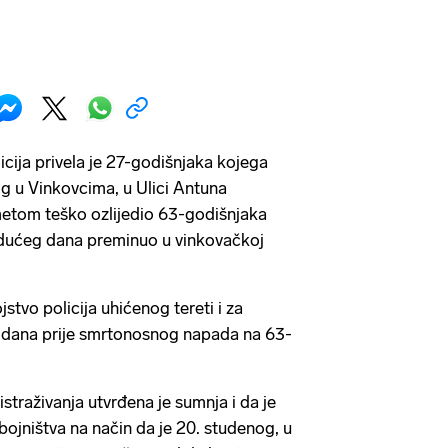
cija privela je 27-godišnjaka kojega
og u Vinkovcima, u Ulici Antuna
etom teško ozlijedio 63-godišnjaka
a idućeg dana preminuo u vinkovačkoj
tvo policija uhićenog tereti i za
i dana prije smrtonosnog napada na 63-
istraživanja utvrđena je sumnja i da je
bojništva na način da je 20. studenog, u