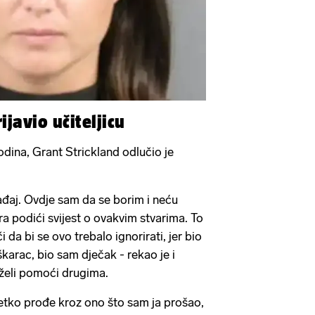
ijavio učiteljicu
odina, Grant Strickland odlučio je
đaj. Ovdje sam da se borim i neću
a podići svijest o ovakvim stvarima. To
da bi se ovo trebalo ignorirati, jer bio
karac, bio sam dječak - rekao je i
želi pomoći drugima.
netko prođe kroz ono što sam ja prošao,