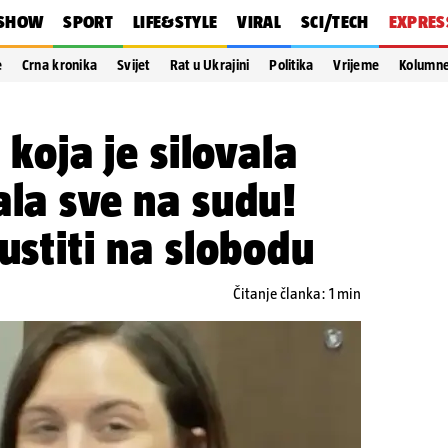
SHOW
SPORT
LIFE&STYLE
VIRAL
SCI/TECH
EXPRES
e
Crna kronika
Svijet
Rat u Ukrajini
Politika
Vrijeme
Kolumn
) koja je silovala
ala sve na sudu!
ustiti na slobodu
Čitanje članka: 1 min