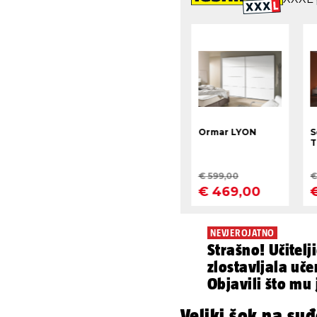
NEVJEROJATNO
Strašno! Učitelj
zlostavljala uče
Objavili što mu 
Veliki šok na su