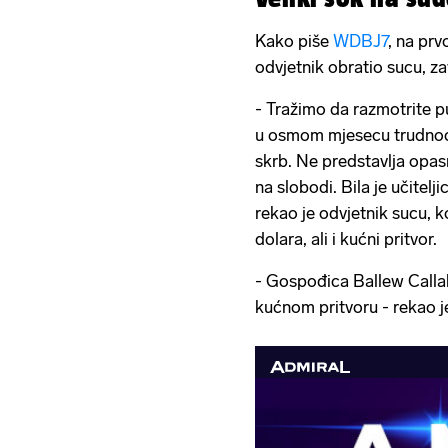
Kako piše
WDBJ7
, na prv
odvjetnik obratio sucu, za
- Tražimo da razmotrite pu
u osmom mjesecu trudnoć
skrb. Ne predstavlja opas
na slobodi. Bila je učitelj
rekao je odvjetnik sucu, 
dolara, ali i kućni pritvor.
- Gospođica Ballew Callaha
kućnom pritvoru - rekao j