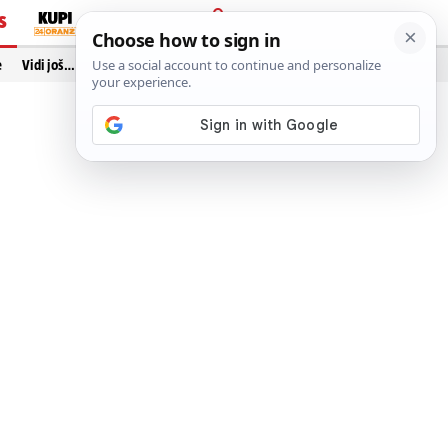
S
PRIJAVA
e
Vidi još…