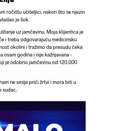
om ročištu učiteljici, nakon što se njezin
vladao je šok.
štanje uz jamčevinu. Moja klijentica je
e i treba odgovarajuću medicinsku
nost okolini i tražimo da presudu čeka
ica osam godina i nije kažnjavana -
koji je odobrio jamčevinu od 120.000
m ne smije prići žrtvi i mora biti u
e sudac.