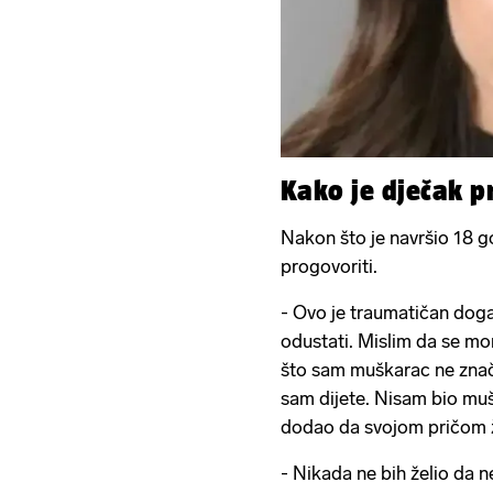
Kako je dječak pr
Nakon što je navršio 18 g
progovoriti.
- Ovo je traumatičan doga
odustati. Mislim da se mor
što sam muškarac ne znači 
sam dijete. Nisam bio muš
dodao da svojom pričom 
- Nikada ne bih želio da 