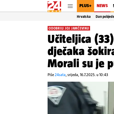
PLUS+
NEWS
Hrvatska
Dan pobjed
ODOBRILI JOJ JAMČEVINU
Učiteljica (33
dječaka šokir
Morali su je p
Piše
24sata
,
srijeda, 16.7.2025. u 10:43