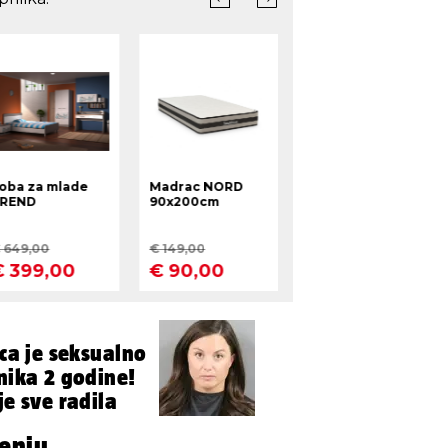
ica je seksualno
nika 2 godine!
je sve radila
đenju