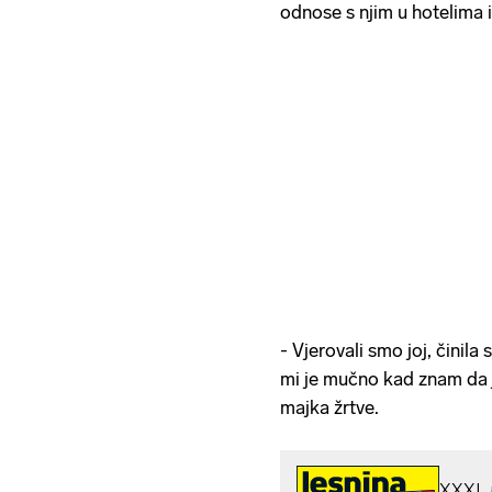
odnose s njim u hotelima 
- Vjerovali smo joj, činil
mi je mučno kad znam da j
majka žrtve.