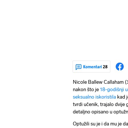
Komentari
28
Nicole Ballew Callaham (33
nakon što je
18-godišnji u
seksualno iskoristila
kad j
tvrdi učenik, trajalo dvije 
detaljno opisano u optužnic
Optužili su je i da mu je d