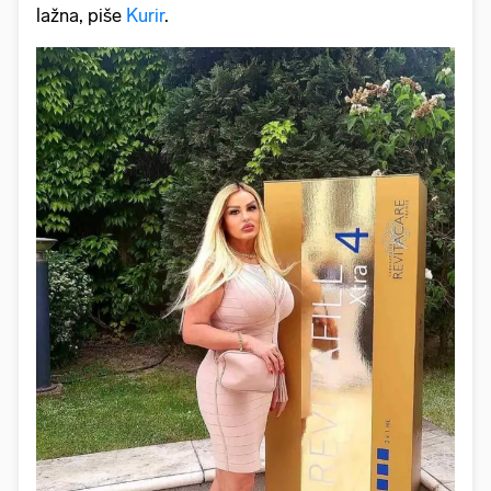
lažna, piše
Kurir
.