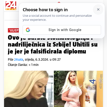
PRIJAVA
News
Komentari
12
'ULJEPŠAVALA' ŽENE
Ovo je barbie stomatologinja i
nadriliječnica iz Srbije! Uhitili su
je jer je falsificirala diplomu
Piše
24sata
,
srijeda, 6.3.2024. u 09:27
Čitanje članka: < 1 min