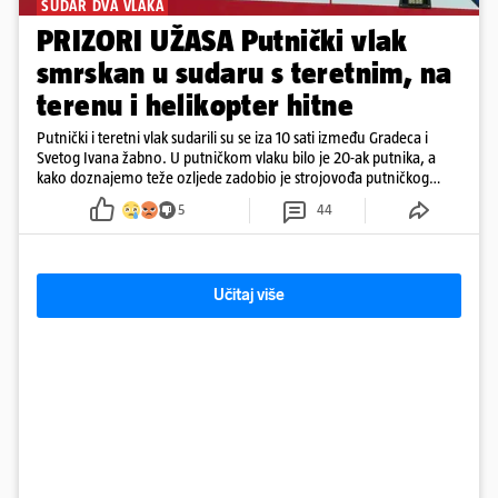
SUDAR DVA VLAKA
PRIZORI UŽASA Putnički vlak
smrskan u sudaru s teretnim, na
terenu i helikopter hitne
Putnički i teretni vlak sudarili su se iza 10 sati između Gradeca i
Svetog Ivana žabno. U putničkom vlaku bilo je 20-ak putnika, a
kako doznajemo teže ozljede zadobio je strojovođa putničkog
vlaka. Zatvoren je promet, a fotoreporteri Prigorskog objavili su
5
44
prve snimke s mjesta sudara
Učitaj više