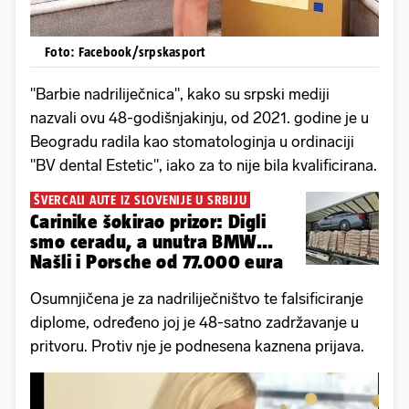
Foto: Facebook/srpskasport
"Barbie nadriliječnica", kako su srpski mediji
nazvali ovu 48-godišnjakinju, od 2021. godine je u
Beogradu radila kao stomatologinja u ordinaciji
"BV dental Estetic", iako za to nije bila kvalificirana.
ŠVERCALI AUTE IZ SLOVENIJE U SRBIJU
Carinike šokirao prizor: Digli
smo ceradu, a unutra BMW...
Našli i Porsche od 77.000 eura
Osumnjičena je za nadriliječništvo te falsificiranje
diplome, određeno joj je 48-satno zadržavanje u
pritvoru. Protiv nje je podnesena kaznena prijava.