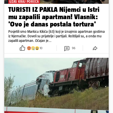
UŽAS KRAJ POREČA
TURISTI IZ PAKLA Nijemci u Istri
mu zapalili apartman! Vlasnik:
'Ovo je danas postala tortura'
Posjetili smo Markicu Kikića (63) koji je iznajmio apartman gostima
iz Njemačke. Doveli su prijatelje i partijali. Roštiljali su, a onda mu
zapalili apartman. Očajan je...
10
96