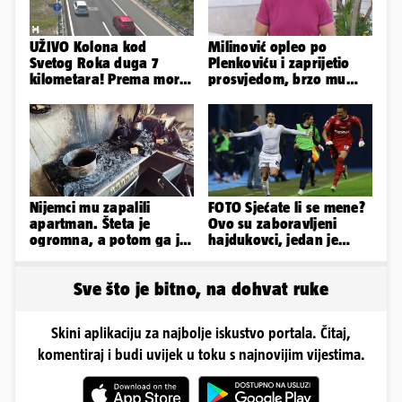
UŽIVO Kolona kod
Milinović opleo po
Svetog Roka duga 7
Plenkoviću i zaprijetio
kilometara! Prema moru
prosvjedom, brzo mu
se vozi sa većim
stigao odgovor građana
zastojima
Gospića
Nijemci mu zapalili
FOTO Sjećate li se mene?
apartman. Šteta je
Ovo su zaboravljeni
ogromna, a potom ga je
hajdukovci, jedan je
šokirao i e-mail od
napuhao 3,3 promila...
Bookinga
Sve što je bitno, na dohvat ruke
Skini aplikaciju za najbolje iskustvo portala. Čitaj,
komentiraj i budi uvijek u toku s najnovijim vijestima.