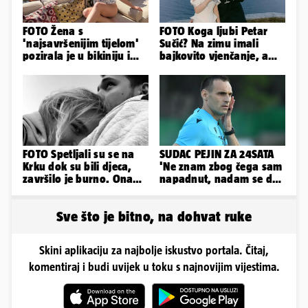
FOTO Žena s
FOTO Koga ljubi Petar
'najsavršenijim tijelom'
Sučić? Na zimu imali
pozirala je u bikiniju i
bajkovito vjenčanje, a
pokazala svoje bujne
sada je na svijet stigao -
obline...
sin!
FOTO Spetljali su se na
SUDAC PEJIN ZA 24SATA
Krku dok su bili djeca,
'Ne znam zbog čega sam
završilo je burno. Ona
napadnut, nadam se da
sad želi 50 milijuna eura
će ih policija naći'
Sve što je bitno, na dohvat ruke
Skini aplikaciju za najbolje iskustvo portala. Čitaj,
komentiraj i budi uvijek u toku s najnovijim vijestima.