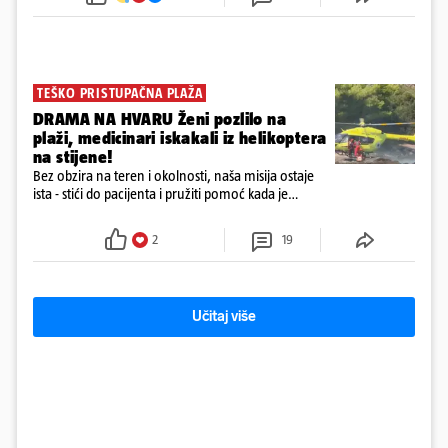
72 sata'
TEŠKO PRISTUPAČNA PLAŽA
DRAMA NA HVARU Ženi pozlilo na
plaži, medicinari iskakali iz helikoptera
na stijene!
Bez obzira na teren i okolnosti, naša misija ostaje
ista - stići do pacijenta i pružiti pomoć kada je
najpotrebnija - objavilo je Ministarstvo zdravstva na
Facebooku
2
19
Učitaj više