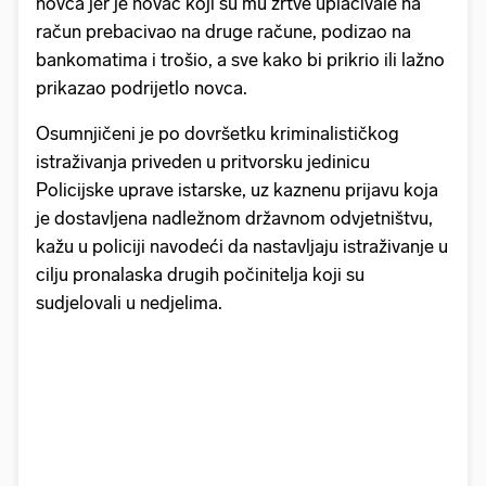
novca jer je novac koji su mu žrtve uplaćivale na
račun prebacivao na druge račune, podizao na
bankomatima i trošio, a sve kako bi prikrio ili lažno
prikazao podrijetlo novca.
Osumnjičeni je po dovršetku kriminalističkog
istraživanja priveden u pritvorsku jedinicu
Policijske uprave istarske, uz kaznenu prijavu koja
je dostavljena nadležnom državnom odvjetništvu,
kažu u policiji navodeći da nastavljaju istraživanje u
cilju pronalaska drugih počinitelja koji su
sudjelovali u nedjelima.