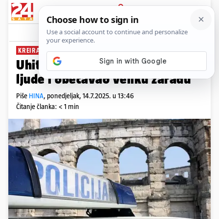
PRIJAVA
News
Komentari
2
KREIRAO LAŽNE STRANICE
Uhitili Filipinca u Istri: Varao je
ljude i obećavao veliku zaradu
Piše
HINA
,
ponedjeljak, 14.7.2025. u 13:46
Čitanje članka: < 1 min