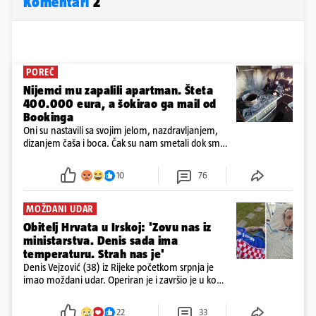
Komentari
2
POREČ
Nijemci mu zapalili apartman. Šteta
400.000 eura, a šokirao ga mail od
Bookinga
Oni su nastavili sa svojim jelom, nazdravljanjem,
dizanjem čaša i boca. Čak su nam smetali dok smo
u panici kupili crijeva kako bismo pokušali ugasiti
požar, rekao je vlasnik
10
76
MOŽDANI UDAR
Obitelj Hrvata u Irskoj: 'Zovu nas iz
ministarstva. Denis sada ima
temperaturu. Strah nas je'
Denis Vejzović (38) iz Rijeke početkom srpnja je
imao moždani udar. Operiran je i završio je u komi.
Obitelj ga želi prebaciti u Hrvatsku, kažu kako
tamošnji liječnici ne vjeruju u oporavak: 'Imamo
22
33