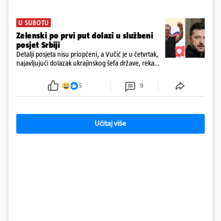
U SUBOTU
Zelenski po prvi put dolazi u službeni
posjet Srbiji
Detalji posjeta nisu priopćeni, a Vučić je u četvrtak,
najavljujući dolazak ukrajinskog šefa države, rekao
novinarima da imaju "više tema", među ostalim i
europski put Ukrajine i Srbije
5
9
Učitaj više