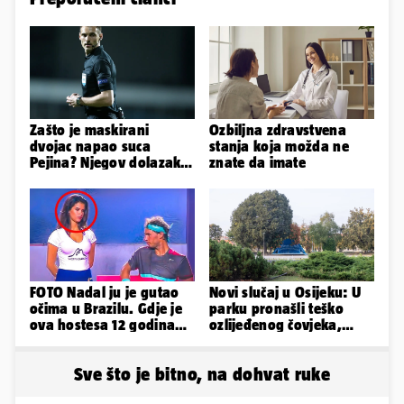
Zašto je maskirani
Ozbiljna zdravstvena
dvojac napao suca
stanja koja možda ne
Pejina? Njegov dolazak u
znate da imate
Zračnu luku izazvao je
čuđenje
FOTO Nadal ju je gutao
Novi slučaj u Osijeku: U
očima u Brazilu. Gdje je
parku pronašli teško
ova hostesa 12 godina
ozlijeđenog čovjeka,
poslije i kako izgleda?
prevezen je u bolnicu
Sve što je bitno, na dohvat ruke