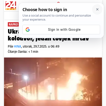
PRIJAVA
News
Komentari
1
NAPAD DRONOVIMA
Ukrajina napala Rostov: Planuo
kolodvor, jedan čovjek mrtav
Piše
HINA
,
utorak, 29.7.2025. u 06:49
Čitanje članka: < 1 min