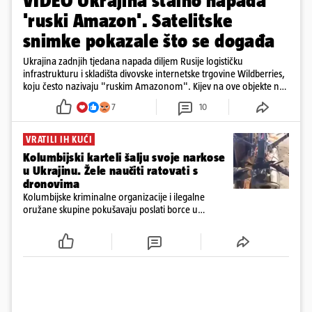
VIDEO Ukrajina stalno napada
'ruski Amazon'. Satelitske
snimke pokazale što se događa
Ukrajina zadnjih tjedana napada diljem Rusije logističku
infrastrukturu i skladišta divovske internetske trgovine Wildberries,
koju često nazivaju "ruskim Amazonom". Kijev na ove objekte ne
gleda samo kao na obična trgovačka skladišta, već tvrdi da ih ruske
7
10
snage koriste i za vojne potrebe, odnosno za skladištenje i
distribuciju dijelova za dronove i druge opreme koja se koristi u
ratu. S druge strane, napadi služe i kao izravan odgovor na ruska
VRATILI IH KUĆI
bombardiranja ukrajinske poštanske i logističke infrastrukture te
Kolumbijski karteli šalju svoje narkose
kao način da se ekonomske posljedice rata prenesu dublje na ruski
u Ukrajinu. Žele naučiti ratovati s
teritorij i približe običnim građanima.
dronovima
Kolumbijske kriminalne organizacije i ilegalne
oružane skupine pokušavaju poslati borce u
Ukrajinu kako bi stekli napredne vještine ratovanja
bespilotnim letjelicama te ih kasnije koristili protiv
kolumbijske vojske