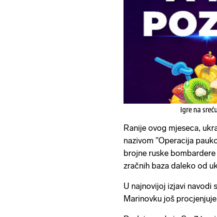
Igre na sreć
Ranije ovog mjeseca, ukraj
nazivom "Operacija paukova
brojne ruske bombardere
zračnih baza daleko od ukr
U najnovijoj izjavi navod
Marinovku još procjenjuje