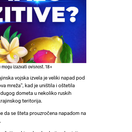
u mogu izazvati ovisnost. 18+
inska vojska izvela je veliki napad pod
 mreža", kad je uništila i oštetila
 dugog dometa u nekoliko ruskih
ajinskog teritorija.
i se da se šteta prouzročena napadom na
.