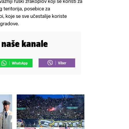
ažniji ruski zrakoplov koji se koristi za
 teritorija, posebice za
, koje se sve učestalije koriste
 gradove.
i naše kanale