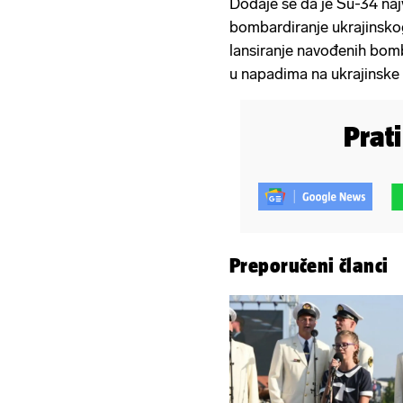
Dodaje se da je Su-34 najv
bombardiranje ukrajinskog
lansiranje navođenih bombi
u napadima na ukrajinske
Prat
Preporučeni članci