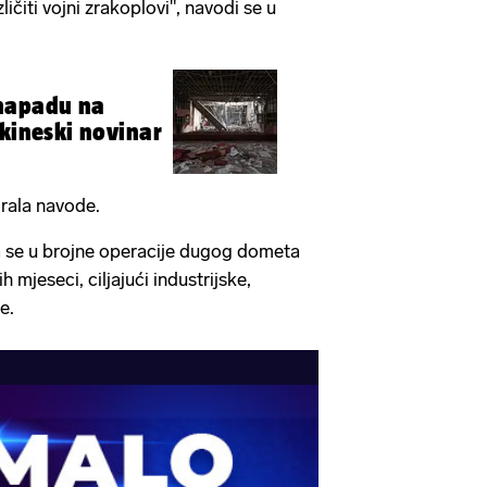
zličiti vojni zrakoplovi", navodi se u
napadu na
 kineski novinar
rala navode.
a se u brojne operacije dugog dometa
h mjeseci, ciljajući industrijske,
e.