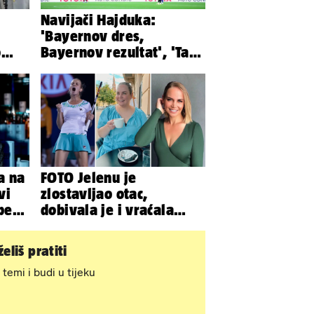
Navijači Hajduka:
'Bayernov dres,
o
Bayernov rezultat', 'Taj
igrač je sjajan, igra kao
Perišić'
a na
FOTO Jelenu je
vi
zlostavljao otac,
bez
dobivala je i vraćala
kilograme: 'Brutalno me
tukao šakama'
eliš pratiti
 temi i budi u tijeku