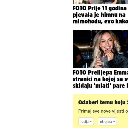
FOTO Prije 11 godina
pjevala je himnu na
mimohodu, evo kak
danas izgleda Mia
Negovetić
FOTO Prelijepa Emm
stranici na kojoj se s
skidaju 'mlati' pare 
'prodaje tijela'
Odaberi temu koju ž
Primaj sve nove vijesti o
rusija
ukrajina