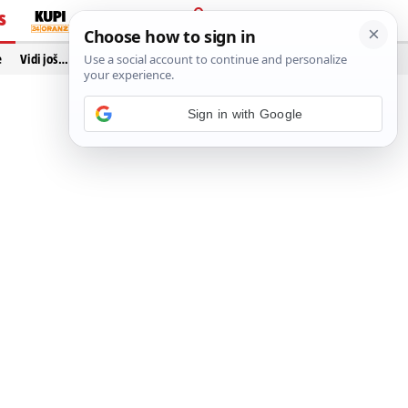
S
PRIJAVA
e
Vidi još…
Sign in with Google