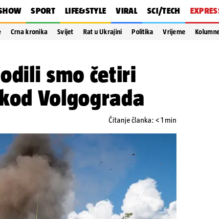
SHOW
SPORT
LIFE&STYLE
VIRAL
SCI/TECH
EXPRES
e
Crna kronika
Svijet
Rat u Ukrajini
Politika
Vrijeme
Kolumn
dili smo četiri
 kod Volgograda
Čitanje članka: < 1 min