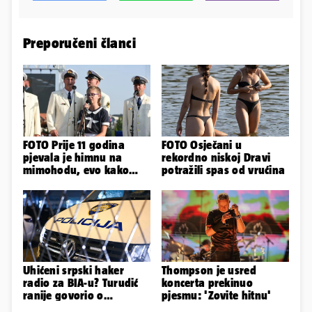
Preporučeni članci
FOTO Prije 11 godina
FOTO Osječani u
pjevala je himnu na
rekordno niskoj Dravi
mimohodu, evo kako
potražili spas od vrućina
danas izgleda Mia
Negovetić
Uhićeni srpski haker
Thompson je usred
radio za BIA-u? Turudić
koncerta prekinuo
ranije govorio o
pjesmu: 'Zovite hitnu'
predmetu nacionalne