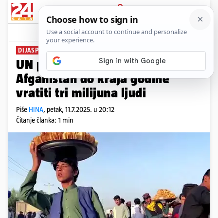
PRIJAVA
News
Komentari
2
DIJASPORA SE VRAĆA
UN procjenjuje da će se u
Afganistan do kraja godine
vratiti tri milijuna ljudi
Piše
HINA
,
petak, 11.7.2025. u 20:12
Čitanje članka: 1 min