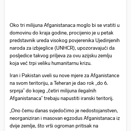
Oko tri milijuna Afganistanaca moglo bi se vratiti u
domovinu do kraja godine, procijenio je u petak
predstavnik ureda visokog povjerenika Ujedinjenih
naroda za izbjeglice (UNHCR), upozoravajući da
posljedice takvog priljeva za ovu azijsku zemlju
koja već trpi veliku humanitarnu krizu.
Iran i Pakistan uveli su nove mjere za Afganistance
na svom teritoriju, a Teheran je dao rok „do 6.
srpnja” do kojeg „četiri milijuna ilegalnih
Afganistanaca” trebaju napustiti iranski teritorij.
„Ono čemu danas svjedočimo je nedostojanstven,
neorganiziran i masovan egzodus Afganistanaca iz
dvije zemlje, što vrši ogroman pritisak na