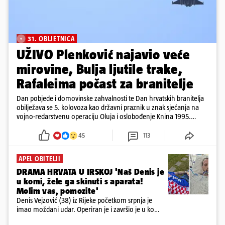
31. OBLJETNICA
UŽIVO Plenković najavio veće
mirovine, Bulja ljutile trake,
Rafaleima počast za branitelje
Dan pobjede i domovinske zahvalnosti te Dan hrvatskih branitelja
obilježava se 5. kolovoza kao državni praznik u znak sjećanja na
vojno-redarstvenu operaciju Oluja i oslobođenje Knina 1995.
godine
45
113
APEL OBITELJI
DRAMA HRVATA U IRSKOJ 'Naš Denis je
u komi, žele ga skinuti s aparata!
Molim vas, pomozite'
Denis Vejzović (38) iz Rijeke početkom srpnja je
imao moždani udar. Operiran je i završio je u komi.
Obitelj ga želi prebaciti u Hrvatsku, kažu kako