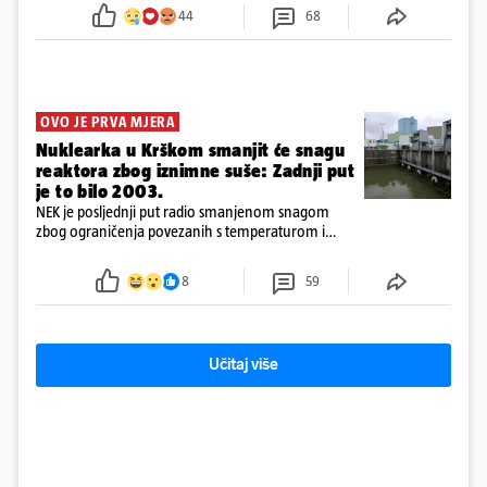
tamošnji liječnici ne vjeruju u oporavak: 'Imamo
44
68
72 sata'
OVO JE PRVA MJERA
Nuklearka u Krškom smanjit će snagu
reaktora zbog iznimne suše: Zadnji put
je to bilo 2003.
NEK je posljednji put radio smanjenom snagom
zbog ograničenja povezanih s temperaturom i
protokom rijeke Save 2003. godine, kada je
smanjenje snage bilo potrebno više od 90 dana.
8
59
Učitaj više