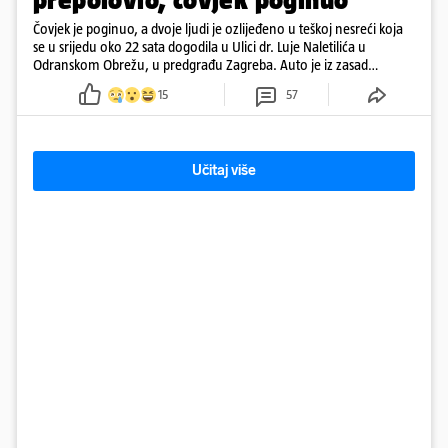
Čovjek je poginuo, a dvoje ljudi je ozlijeđeno u teškoj nesreći koja
se u srijedu oko 22 sata dogodila u Ulici dr. Luje Naletilića u
Odranskom Obrežu, u predgrađu Zagreba. Auto je iz zasad
neutvrđenih razloga sletio s kolnika, a od siline udara vozilo se
15
57
prepolovilo.
Učitaj više