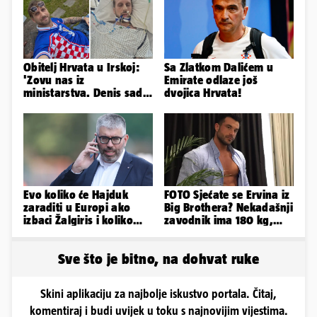
Obitelj Hrvata u Irskoj:
Sa Zlatkom Dalićem u
'Zovu nas iz
Emirate odlaze još
ministarstva. Denis sada
dvojica Hrvata!
ima temperaturu. Strah
nas je'
Evo koliko će Hajduk
FOTO Sjećate se Ervina iz
zaraditi u Europi ako
Big Brothera? Nekadašnji
izbaci Žalgiris i koliko
zavodnik ima 180 kg,
ako izbori ligašku fazu
evo kako izgleda
Sve što je bitno, na dohvat ruke
Skini aplikaciju za najbolje iskustvo portala. Čitaj,
komentiraj i budi uvijek u toku s najnovijim vijestima.