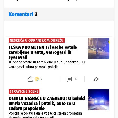
Komentari
2
NESREĆA U ODRANSKOM OBREŽU
TEŠKA PROMETNA Tri osobe ostale
zarobljene u autu, vatrogasci ih
spašavali
Tri osobe ostale su zarobljene u autu, na terenu su
vatrogasci, Hitna pomoć i policija
3
12
STRAVIČNE SCENE
DETALJI NESREĆE U ZAGREBU: U bolnici
umrla vozačica i putnik, auto se u
sudaru prepolovio
Policija je objavila da je vozačici istekla prometna
dozvola i registracija na Mazdi