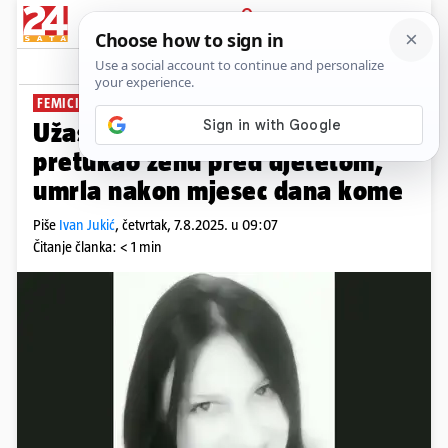
PRIJAVA
News
Komentari
2
FEMICID
Užas u Crnoj Gori: Muškarac
pretukao ženu pred djetetom,
umrla nakon mjesec dana kome
Piše
Ivan Jukić
,
četvrtak, 7.8.2025. u 09:07
Čitanje članka: < 1 min