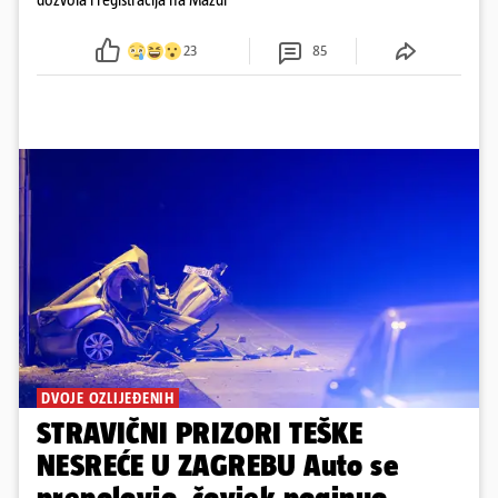
23
85
DVOJE OZLIJEĐENIH
STRAVIČNI PRIZORI TEŠKE
NESREĆE U ZAGREBU Auto se
prepolovio, čovjek poginuo