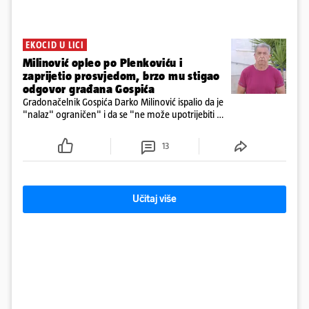
EKOCID U LICI
Milinović opleo po Plenkoviću i
zaprijetio prosvjedom, brzo mu stigao
odgovor građana Gospića
Gradonačelnik Gospića Darko Milinović ispalio da je
"nalaz" ograničen" i da se "ne može upotrijebiti za
sudske sporove". Građani Gospića ga podsjetili da
ga je naručio Uskok i da je dio spisa
13
Učitaj više