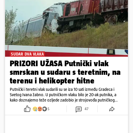
SUDAR DVA VLAKA
PRIZORI UŽASA Putnički vlak
smrskan u sudaru s teretnim, na
terenu i helikopter hitne
Putnički i teretni vlak sudarili su se iza 10 sati između Gradeca i
Svetog Ivana žabno. U putničkom vlaku bilo je 20-ak putnika, a
kako doznajemo teže ozljede zadobio je strojovođa putničkog
vlaka. Zatvoren je promet, a fotoreporteri Prigorskog objavili su
5
47
prve snimke s mjesta sudara