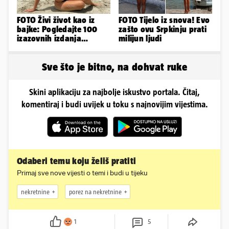
FOTO Živi život kao iz
FOTO Tijelo iz snova! Evo
bajke: Pogledajte 100
zašto ovu Srpkinju prati
izazovnih izdanja
milijun ljudi
Ronaldove Georgine
Sve što je bitno, na dohvat ruke
Skini aplikaciju za najbolje iskustvo portala. Čitaj,
komentiraj i budi uvijek u toku s najnovijim vijestima.
Odaberi temu koju želiš pratiti
Primaj sve nove vijesti o temi i budi u tijeku
nekretnine
porez na nekretnine
1
5