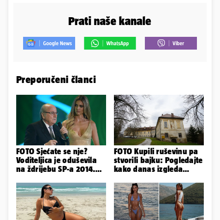
Prati naše kanale
Preporučeni članci
FOTO Sjećate se nje?
FOTO Kupili ruševinu pa
Voditeljica je oduševila
stvorili bajku: Pogledajte
na ždrijebu SP-a 2014.
kako danas izgleda
Evo kako danas izgleda
dvorac u Zagorju