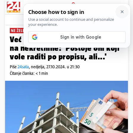
PRIJAVA
News
Komentari
5
NE ŽELE PLAĆATI
Već se traže rupe za novi porez
na nekretnine: 'Postoje oni koji
vole raditi po propisu, ali...'
Piše
24sata
,
nedjelja, 27.10.2024. u 21:30
Čitanje članka: < 1 min