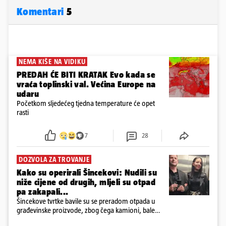
Komentari
5
NEMA KIŠE NA VIDIKU
PREDAH ĆE BITI KRATAK Evo kada se
vraća toplinski val. Većina Europe na
udaru
Početkom sljedećeg tjedna temperature će opet
rasti
7
28
DOZVOLA ZA TROVANJE
Kako su operirali Šincekovi: Nudili su
niže cijene od drugih, mljeli su otpad
pa zakapali...
Šincekove tvrtke bavile su se preradom otpada u
građevinske proizvode, zbog čega kamioni, bale
plastike i samljeveni materijal dugo nisu izazivali