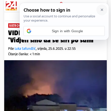
PRIJAVA
News
Komentari
5
VATROGASCI NA TERENU
VIDEO Buknuo požar u Solinu:
'Vidjeli smo da se širi po šumi'
Piše
Luka Safundžić
,
srijeda, 25.6.2025. u 22:55
Čitanje članka: < 1 min