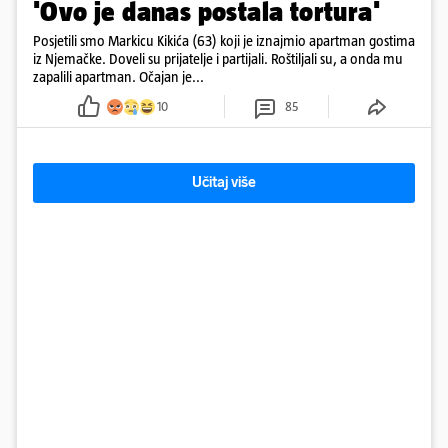
'Ovo je danas postala tortura'
Posjetili smo Markicu Kikića (63) koji je iznajmio apartman gostima
iz Njemačke. Doveli su prijatelje i partijali. Roštiljali su, a onda mu
zapalili apartman. Očajan je...
10
85
Učitaj više