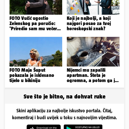
FOTO Vučić ugostio
Koji je najbolji, a koji
Zelenskog pa poručio:
najgori posao za tvoj
'Priredio sam mu večeru
horoskopski znak?
i poželio dobrodošlicu'
FOTO Maja Šuput
Nijemci mu zapalili
pokazala je isklesano
apartman. Šteta je
tijelo u bikiniju
ogromna, a potom ga je
šokirao i e-mail od
Bookinga
Sve što je bitno, na dohvat ruke
Skini aplikaciju za najbolje iskustvo portala. Čitaj,
komentiraj i budi uvijek u toku s najnovijim vijestima.