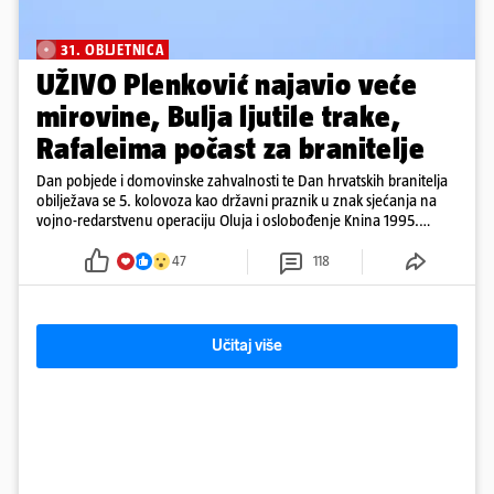
31. OBLJETNICA
UŽIVO Plenković najavio veće
mirovine, Bulja ljutile trake,
Rafaleima počast za branitelje
Dan pobjede i domovinske zahvalnosti te Dan hrvatskih branitelja
obilježava se 5. kolovoza kao državni praznik u znak sjećanja na
vojno-redarstvenu operaciju Oluja i oslobođenje Knina 1995.
godine
47
118
Učitaj više