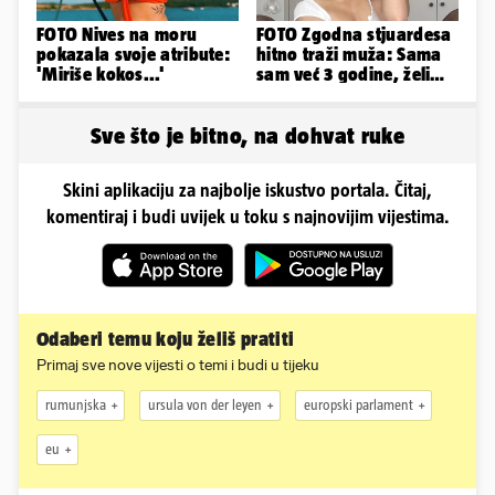
FOTO Nives na moru
FOTO Zgodna stjuardesa
pokazala svoje atribute:
hitno traži muža: Sama
'Miriše kokos...'
sam već 3 godine, želim
da bude stariji...
Sve što je bitno, na dohvat ruke
Skini aplikaciju za najbolje iskustvo portala. Čitaj,
komentiraj i budi uvijek u toku s najnovijim vijestima.
Odaberi temu koju želiš pratiti
Primaj sve nove vijesti o temi i budi u tijeku
rumunjska
ursula von der leyen
europski parlament
eu