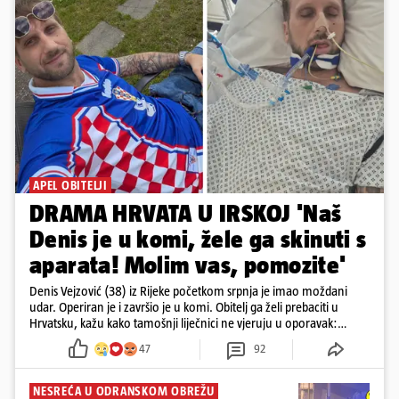
APEL OBITELJI
DRAMA HRVATA U IRSKOJ 'Naš
Denis je u komi, žele ga skinuti s
aparata! Molim vas, pomozite'
Denis Vejzović (38) iz Rijeke početkom srpnja je imao moždani
udar. Operiran je i završio je u komi. Obitelj ga želi prebaciti u
Hrvatsku, kažu kako tamošnji liječnici ne vjeruju u oporavak:
'Imamo 72 sata'
47
92
NESREĆA U ODRANSKOM OBREŽU