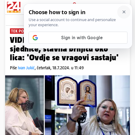
PRIJAVA
News
Komentari
16
TEK POČELI, A VEĆ DRAMA
VIDEO EU zastupnicu izbacili sa
sjednice, stavila brnjicu oko
lica: 'Ovdje se vragovi sastaju'
Piše
Ivan Jukić
,
četvrtak, 18.7.2024. u 11:49