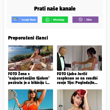
Prati naše kanale
Preporučeni članci
FOTO Žena s
FOTO Ljubo Jurčić
'najsavršenijim tijelom'
rasplesao se na svadbi
pozirala je u bikiniju i
svoje Tije: Pogledajte
pokazala svoje bujne
kako je izgledalo
obline...
vjenčanje...