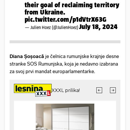
their goal of reclaiming territory
from Ukraine.
pic.twitter.com/p1dVtrX63G
July 18, 2024
— Julien Hoez (@JulienHoez)
Diana Șoșoacă
je čelnica rumunjske krajnje desne
stranke SOS Rumunjska, koja je nedavno izabrana
za svoj prvi mandat europarlamentarke.