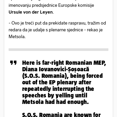
imenovanju predsjednice Europske komisije
Ursule von der Leyen
.
- Ovo je treći put da prekidate raspravu, tražim od
redara da je udalje s plenarne sjednice - rekao je
Metsola.
Here is far-right Romanian MEP,
Diana Iovanovici-Șoșoacă
(S.O.S. Romania), being forced
out of the EP plenary after
repeatedly interrupting the
speeches by yelling until
Metsola had had enough.
S.O.S. Romania are known for