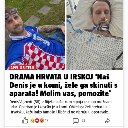
APEL OBITELJI
DRAMA HRVATA U IRSKOJ 'Naš
Denis je u komi, žele ga skinuti s
aparata! Molim vas, pomozite'
Denis Vejzović (38) iz Rijeke početkom srpnja je imao moždani
udar. Operiran je i završio je u komi. Obitelj ga želi prebaciti u
Hrvatsku, kažu kako tamošnji liječnici ne vjeruju u oporavak:
'Imamo 72 sata'
47
92