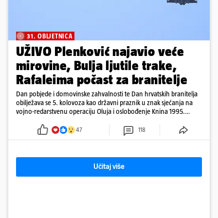
31. OBLJETNICA
UŽIVO Plenković najavio veće
mirovine, Bulja ljutile trake,
Rafaleima počast za branitelje
Dan pobjede i domovinske zahvalnosti te Dan hrvatskih branitelja
obilježava se 5. kolovoza kao državni praznik u znak sjećanja na
vojno-redarstvenu operaciju Oluja i oslobođenje Knina 1995.
godine
47
118
Učitaj više