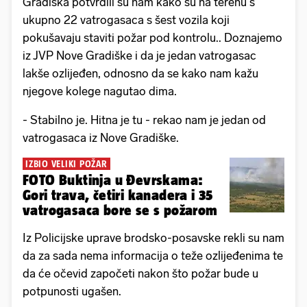
Gradiška potvrdili su nam kako su na terenu s
ukupno 22 vatrogasaca s šest vozila koji
pokušavaju staviti požar pod kontrolu.. Doznajemo
iz JVP Nove Gradiške i da je jedan vatrogasac
lakše ozlijeđen, odnosno da se kako nam kažu
njegove kolege nagutao dima.
- Stabilno je. Hitna je tu - rekao nam je jedan od
vatrogasaca iz Nove Gradiške.
IZBIO VELIKI POŽAR
FOTO Buktinja u Đevrskama:
Gori trava, četiri kanadera i 35
vatrogasaca bore se s požarom
Iz Policijske uprave brodsko-posavske rekli su nam
da za sada nema informacija o teže ozlijeđenima te
da će očevid započeti nakon što požar bude u
potpunosti ugašen.