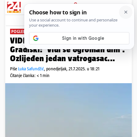
PRIJAVA
News
Komentari
6
POGLEDAJTE SNIMKU
VIDEO Gori odlagalište u Novoj
Gradiški: 'Vidi se ogroman dim'.
Ozlijeđen jedan vatrogasac...
Piše
Luka Safundžić
,
ponedjeljak, 21.7.2025. u 18:21
Čitanje članka: < 1 min