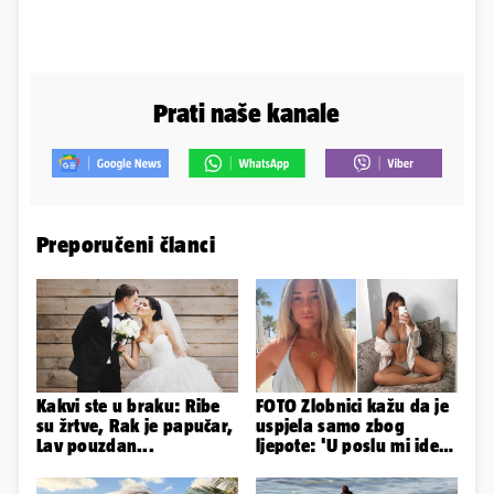
Prati naše kanale
Preporučeni članci
Kakvi ste u braku: Ribe
FOTO Zlobnici kažu da je
su žrtve, Rak je papučar,
uspjela samo zbog
Lav pouzdan...
ljepote: 'U poslu mi ide
jer imam strategiju'