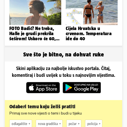
FOTO Badić? Ne treba,
Cijela Hrvatska u
Halle je grudi prekrila
crvenom. Temperatura
šeširom! Uskoro će 60,
ide do 40
ljetuje u golim izdanjima
Sve što je bitno, na dohvat ruke
Skini aplikaciju za najbolje iskustvo portala. Čitaj,
komentiraj i budi uvijek u toku s najnovijim vijestima.
Odaberi temu koju želiš pratiti
Primaj sve nove vijesti o temi i budi u tijeku
odlagalište
nova gradiška
požar
policija