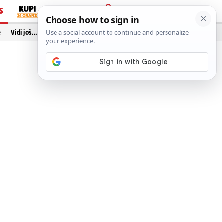
S
PRIJAVA
e
Vidi još…