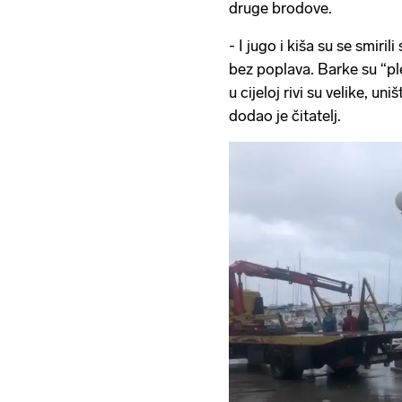
druge brodove.
- I jugo i kiša su se smirili
bez poplava. Barke su “pl
u cijeloj rivi su velike, un
dodao je čitatelj.