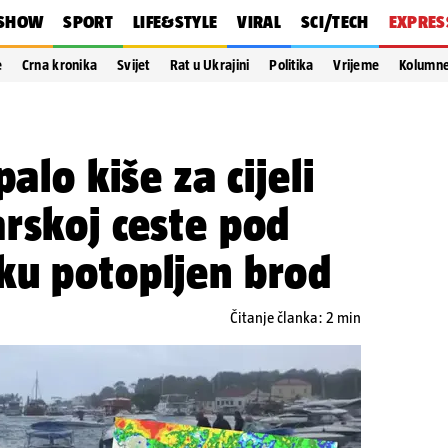
SHOW
SPORT
LIFE&STYLE
VIRAL
SCI/TECH
EXPRES
e
Crna kronika
Svijet
Rat u Ukrajini
Politika
Vrijeme
Kolumn
palo kiše za cijeli
rskoj ceste pod
ku potopljen brod
3
Čitanje članka: 2 min