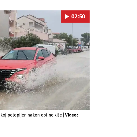
02:50
Pokretanje videa...
koj potopljen nakon obilne kiše
| Video: