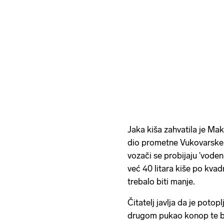
Jaka kiša zahvatila je Mak
dio prometne Vukovarske u
vozači se probijaju 'vode
već 40 litara kiše po kva
trebalo biti manje.
Čitatelj javlja da je potopl
drugom pukao konop te br