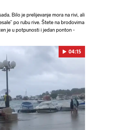
 sada. Bilo je prelijevanje mora na rivi, ali
esale” po rubu rive. Štete na brodovima
išten je u potpunosti i jedan ponton -
04:15
Pokretanje videa...