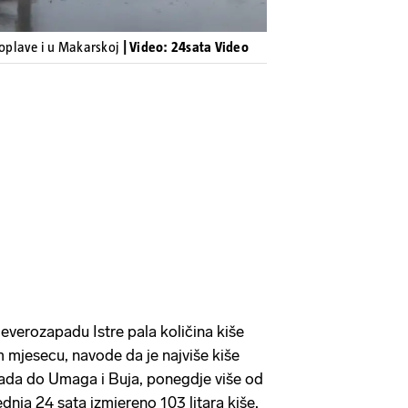
poplave i u Makarskoj
| Video: 24sata Video
jeverozapadu Istre pala količina kiše
m mjesecu, navode da je najviše kiše
ada do Umaga i Buja, ponegdje više od
ednja 24 sata izmjereno 103 litara kiše,