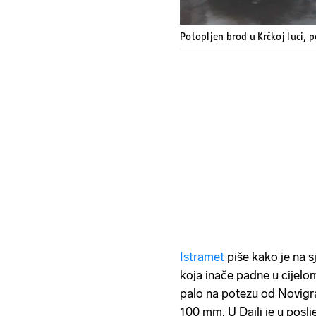
Potopljen brod u Krčkoj luci, 
Istramet
piše kako je na s
koja inače padne u cijelo
palo na potezu od Novigr
100 mm. U Dajli je u poslj