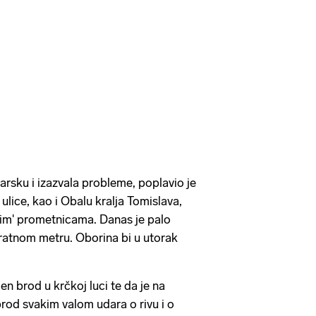
arsku i izazvala probleme, poplavio je
lice, kao i Obalu kralja Tomislava,
nim' prometnicama. Danas je palo
dratnom metru. Oborina bi u utorak
jen brod u krčkoj luci te da je na
od svakim valom udara o rivu i o