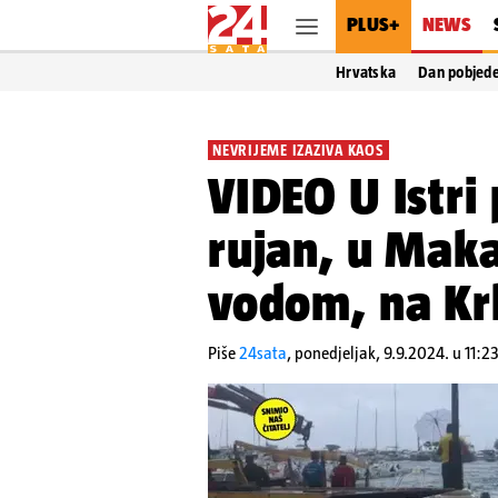
PLUS+
NEWS
Hrvatska
Dan pobjed
NEVRIJEME IZAZIVA KAOS
VIDEO U Istri 
rujan, u Maka
vodom, na Kr
Piše
24sata
,
ponedjeljak, 9.9.2024. u 11:2