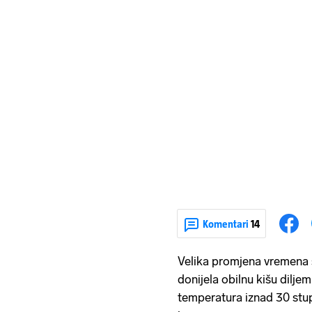
Komentari
14
Velika promjena vremena s
donijela obilnu kišu dilje
temperatura iznad 30 stup