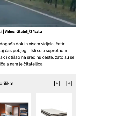
ci
| Video: čitatelj/24sata
 događa dok ih nisam vidjela, četiri
taj čas pobjegli. Išli su u suprotnom
ak i otišao na sredinu ceste, zato su se
ičala nam je čitateljica.