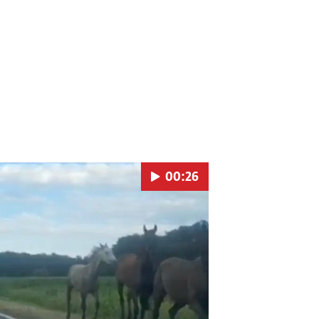
00:26
Pokretanje videa...