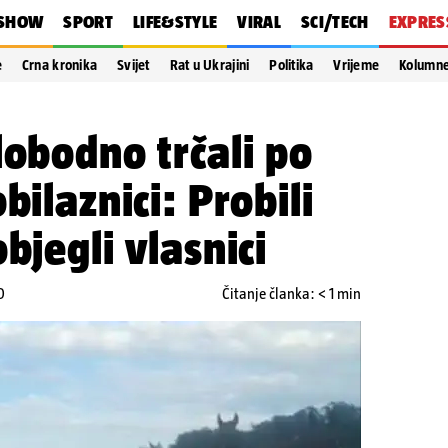
SHOW
SPORT
LIFE&STYLE
VIRAL
SCI/TECH
EXPRES
e
Crna kronika
Svijet
Rat u Ukrajini
Politika
Vrijeme
Kolumn
lobodno trčali po
bilaznici: Probili
bjegli vlasnici
0
Čitanje članka: < 1 min