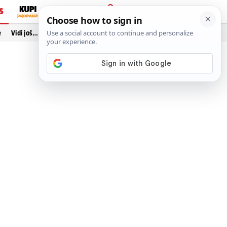
S
PRIJAVA
e
Vidi još…