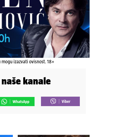
u mogu izazvati ovisnost. 18+
i naše kanale