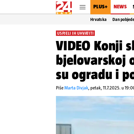
PLUS+
NEWS
Hrvatska
Dan pobjed
USPJELI IH UHVATITI
VIDEO Konji s
bjelovarskoj o
su ogradu i po
Piše
Marta Divjak
,
petak, 11.7.2025. u 19:0