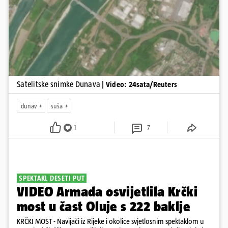
Pokretanje videa...
Satelitske snimke Dunava
| Video: 24sata/Reuters
dunav
suša
1
7
SPEKTAKL DESETI PUT
VIDEO Armada osvijetlila Krčki
most u čast Oluje s 222 baklje
KRČKI MOST - Navijači iz Rijeke i okolice svjetlosnim spektaklom u