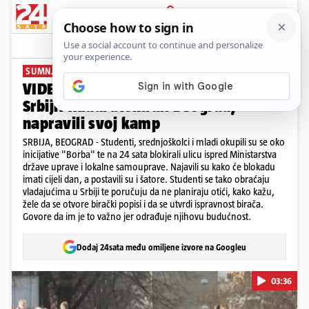
PRIJAVA
News
Komentari
17
SUMNJAJU U KRAĐU IZBORA
VIDEO Nastavljaju se prosvjedi u
Srbiji: Mladi blokirali Beograd,
napravili svoj kamp
SRBIJA, BEOGRAD - Studenti, srednjoškolci i mladi okupili su se oko
inicijative "Borba" te na 24 sata blokirali ulicu ispred Ministarstva
države uprave i lokalne samouprave. Najavili su kako će blokadu
imati cijeli dan, a postavili su i šatore. Studenti se tako obraćaju
vladajućima u Srbiji te poručuju da ne planiraju otići, kako kažu,
žele da se otvore birački popisi i da se utvrdi ispravnost birača.
Govore da im je to važno jer odrađuje njihovu budućnost.
Dodaj 24sata među omiljene izvore na Googleu
03:36