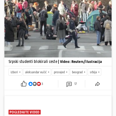
Pokretanje videa...
Srpski studenti blokirali ceste
| Video: Reuters/ilustracija
izbori
aleksandar vučić
prosvjed
beograd
srbija
3
17
POGLEDAJTE VIDEO