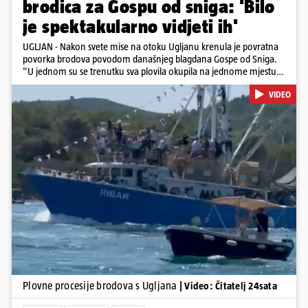
brodica za Gospu od sniga: 'Bilo
je spektakularno vidjeti ih'
UGLJAN - Nakon svete mise na otoku Ugljanu krenula je povratna
povorka brodova povodom današnjeg blagdana Gospe od Sniga.
"U jednom su se trenutku sva plovila okupila na jednome mjestu
te sinkronizirano kružila sljedećih deset minuta, što je izgledalo
VIDEO
spektakularno", kazala nam je čitateljica koja je snimila povorku.
Posebno atraktivan prizor bio je, kako je rekla, kada su se pojedini
sudionici popeli na vrhove brodova i mahali upaljenim bakljama.
Na nekim su brodovima bili svirači, što je dodatno pridonijelo
živosti prizora. Riječ je o višestoljetnoj tradiciji, koja se neprekidno
održava od 1514. godine. U sklopu proslave održat će se i
tradicionalna Kukljiška fešta, koja će započeti u popodnevnim
Pokretanje videa...
satima s tradicionalnim dalmatinskim igrama.
Plovne procesije brodova s Ugljana
| Video: Čitatelj 24sata