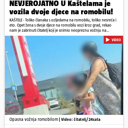
NEVJEROJATNO U Kaštelama je
vozila dvoje djece na romobilu!
KAŠTELE - Toliko članaka s ozljedama na romobilu, toliko nesreća i
eto. Opet žena s dvoje djece na romobilu vozi kroz grad, rekao
nam je zabrinuti čitatelj koji je snimio neopreznu vožnju na
romobilu u četvrtak prijepodne. Podsjetimo, mjesec i pol od smrti
VIDEO
dječaka (14) u Metkoviću, pad s električnog romobila odnio je još
jedan mladi život. Unatoč naporima liječnika KBC-a Zagreb, u
ponedjeljak maloljetnik je podlegao ozljedama zadobivenima u
padu s romobila.
Pokretanje videa...
Opasna vožnja romobilom
| Video: čitatelj/24sata