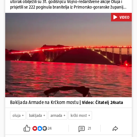
utorak obilježili su 31. godišnjicu Vojno-redarstvene akcije Oluja i
prisjetili se 222 poginula branitelja iz Primorsko-goranske županije.
Bakljadu su priredili desetu godinu zaredom, a gledali su je s kopna
VIDEO
i s mora
Pokretanje videa...
Bakljada Armade na Krčkom mostu
| Video: Čitatelj 24sata
oluja
bakljada
armada
krčki most
24
21