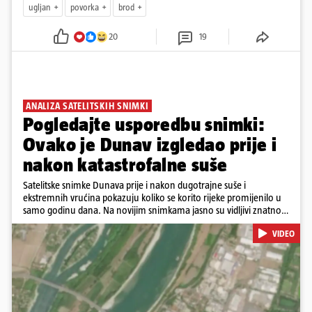
ugljan
povorka
brod
20
19
ANALIZA SATELITSKIH SNIMKI
Pogledajte usporedbu snimki:
Ovako je Dunav izgledao prije i
nakon katastrofalne suše
Satelitske snimke Dunava prije i nakon dugotrajne suše i
ekstremnih vrućina pokazuju koliko se korito rijeke promijenilo u
samo godinu dana. Na novijim snimkama jasno su vidljivi znatno
veći pješčani sprudovi i sužene vodene površine, što svjedoči o
VIDEO
povijesno niskim vodostajima. Promjene su zabilježene duž cijelog
toka, od Njemačke i Austrije, preko Slovačke, Hrvatske i Srbije, do
Rumunjske i Bugarske. Snimke je tijekom ljeta 2025. i 2026.
zabilježio satelit Sentinel-2 u sklopu programa Europske unije
Copernicus.