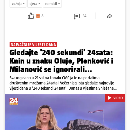
vožnja
djeca
romobil
8
34
NAJVAŽNIJE VIJESTI DANA
Gledajte '240 sekundi' 24sata:
Knin u znaku Oluje, Plenković i
Milanović se ignorirali...
Svakog dana u 21 sat na kanalu CMC-ja te na portalima i
društvenim mrežama 24sata i Večernjeg lista gledajte najnovije
vijesti dana u '240 sekundi 24sata'. Danas u vijestima Snježane
Krnetić: Hrvatska je obilježila 31. obljetnicu Oluje, a pažnju je
VIDEO
privuklo ignoriranje predsjednika Zorana Milanovića i premijera
Andreja Plenkovića u Kninu. Donosimo i detalje o većim
braniteljskim mirovinama, apelu obitelji Hrvata u komi u Irskoj,
upozorenjima nakon nove tragedije na električnom romobilu te
smanjenju proizvodnje u nuklearnoj elektrani Krško.