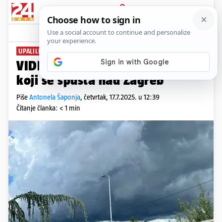
PRIJAVA
News
Komentari
23
UPALILI METEOALARM
VIDEO Pogledajte mračni oblak
koji se spušta nad Zagreb
Piše
Antonela Šaponja
,
četvrtak, 17.7.2025. u 12:39
Čitanje članka: < 1 min