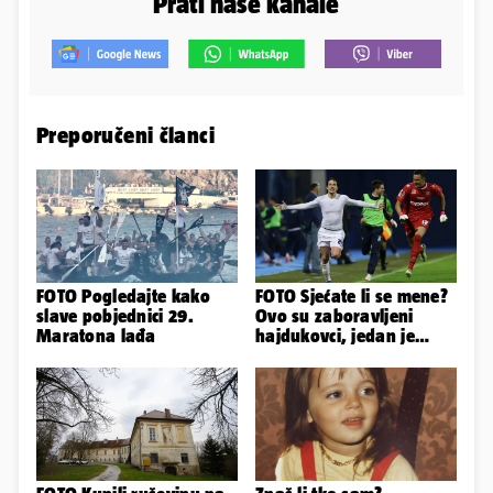
Prati naše kanale
Preporučeni članci
FOTO Pogledajte kako
FOTO Sjećate li se mene?
slave pobjednici 29.
Ovo su zaboravljeni
Maratona lađa
hajdukovci, jedan je
napuhao 3,3 promila...