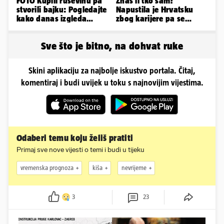
FOTO Kupili ruševinu pa
Znaš li tko sam?
stvorili bajku: Pogledajte
Napustila je Hrvatsku
kako danas izgleda
zbog karijere pa se
dvorac u Zagorju
zaljubila u 15 godina
starijeg
Sve što je bitno, na dohvat ruke
Skini aplikaciju za najbolje iskustvo portala. Čitaj,
komentiraj i budi uvijek u toku s najnovijim vijestima.
Odaberi temu koju želiš pratiti
Primaj sve nove vijesti o temi i budi u tijeku
vremenska prognoza
kiša
nevrijeme
3
23