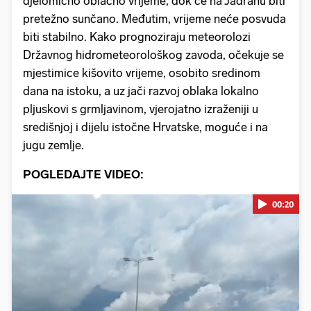
djelomično oblačno vrijeme, dok će na Jadranu biti
pretežno sunčano. Međutim, vrijeme neće posvuda
biti stabilno. Kako prognoziraju meteorolozi
Državnog hidrometeorološkog zavoda, očekuje se
mjestimice kišovito vrijeme, osobito sredinom
dana na istoku, a uz jači razvoj oblaka lokalno
pljuskovi s grmljavinom, vjerojatno izraženiji u
središnjoj i dijelu istočne Hrvatske, moguće i na
jugu zemlje.
POGLEDAJTE VIDEO:
00:20
Pokretanje videa...