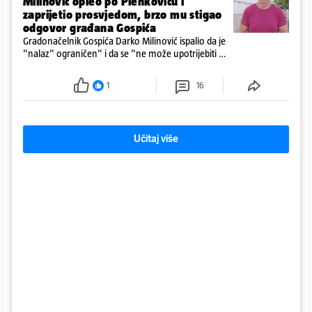
Milinović opleo po Plenkoviću i
zaprijetio prosvjedom, brzo mu stigao
odgovor građana Gospića
Gradonačelnik Gospića Darko Milinović ispalio da je
"nalaz" ograničen" i da se "ne može upotrijebiti za
sudske sporove". Građani Gospića ga podsjetili da
ga je naručio Uskok i da je dio spisa
1
16
Učitaj više