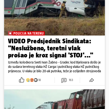
POLICIJA NA TERENU
VIDEO Predsjednik Sindikata:
"Neslužbeno, teretni vlak
prošao je kroz signal 'STOJ'..."
Između kolodvora Sveti Ivan Žabno - Gradec kod Bjelovara došlo je
do sudara teretnog vlaka HŽ Carga i putničkog vlaka HŽ putničkog
prijevoza. U vlaku je bilo 20-ak putnika, teže je ozlijeđen strojovođa
18
163