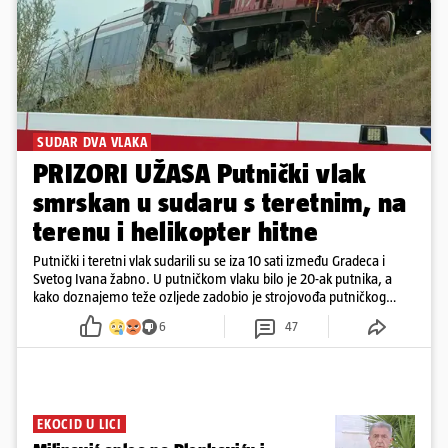
SUDAR DVA VLAKA
PRIZORI UŽASA Putnički vlak
smrskan u sudaru s teretnim, na
terenu i helikopter hitne
Putnički i teretni vlak sudarili su se iza 10 sati između Gradeca i
Svetog Ivana žabno. U putničkom vlaku bilo je 20-ak putnika, a
kako doznajemo teže ozljede zadobio je strojovođa putničkog
vlaka. Zatvoren je promet, a fotoreporteri Prigorskog objavili su
6
47
prve snimke s mjesta sudara
EKOCID U LICI