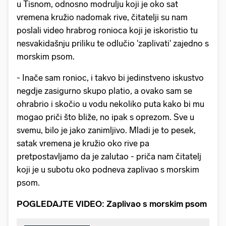
u Tisnom, odnosno modrulju koji je oko sat
vremena kružio nadomak rive, čitatelji su nam
poslali video hrabrog ronioca koji je iskoristio tu
nesvakidašnju priliku te odlučio 'zaplivati' zajedno s
morskim psom.
- Inače sam ronioc, i takvo bi jedinstveno iskustvo
negdje zasigurno skupo platio, a ovako sam se
ohrabrio i skočio u vodu nekoliko puta kako bi mu
mogao priči što bliže, no ipak s oprezom. Sve u
svemu, bilo je jako zanimljivo. Mladi je to pesek,
satak vremena je kružio oko rive pa
pretpostavljamo da je zalutao - priča nam čitatelj
koji je u subotu oko podneva zaplivao s morskim
psom.
POGLEDAJTE VIDEO: Zaplivao s morskim psom