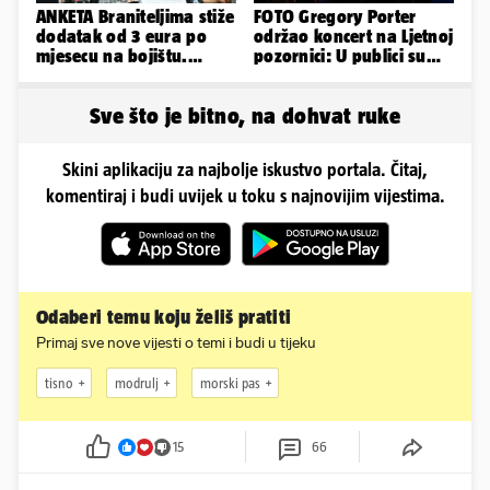
ANKETA Braniteljima stiže
FOTO Gregory Porter
dodatak od 3 eura po
održao koncert na Ljetnoj
mjesecu na bojištu.
pozornici: U publici su
Slažete li se s time?
bili Mateša i Blanka
Sve što je bitno, na dohvat ruke
Skini aplikaciju za najbolje iskustvo portala. Čitaj,
komentiraj i budi uvijek u toku s najnovijim vijestima.
Odaberi temu koju želiš pratiti
Primaj sve nove vijesti o temi i budi u tijeku
tisno
modrulj
morski pas
15
66