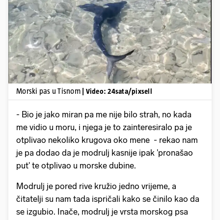
Pokretanje videa...
Morski pas u Tisnom
| Video: 24sata/pixsell
- Bio je jako miran pa me nije bilo strah, no kada
me vidio u moru, i njega je to zainteresiralo pa je
otplivao nekoliko krugova oko mene - rekao nam
je pa dodao da je modrulj kasnije ipak 'pronašao
put' te otplivao u morske dubine.
Modrulj je pored rive kružio jedno vrijeme, a
čitatelji su nam tada ispričali kako se činilo kao da
se izgubio. Inače, modrulj je vrsta morskog psa