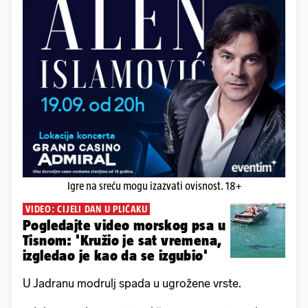
Igre na sreću mogu izazvati ovisnost. 18+
VIDEO: CIJELI DAN U PLIĆAKU
Pogledajte video morskog psa u
Tisnom: 'Kružio je sat vremena,
izgledao je kao da se izgubio'
U Jadranu modrulj spada u ugrožene vrste.