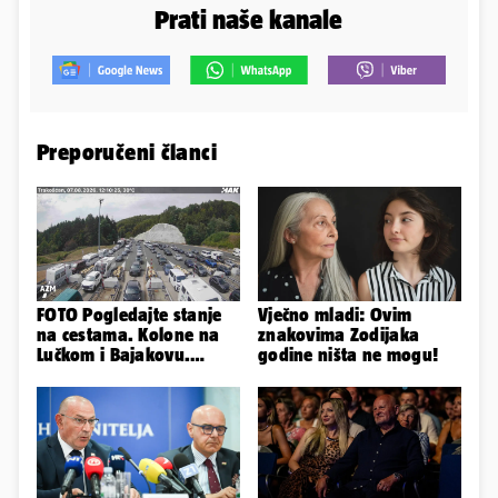
Prati naše kanale
Preporučeni članci
FOTO Pogledajte stanje
Vječno mladi: Ovim
na cestama. Kolone na
znakovima Zodijaka
Lučkom i Bajakovu.
godine ništa ne mogu!
Problemi zbog vjetra