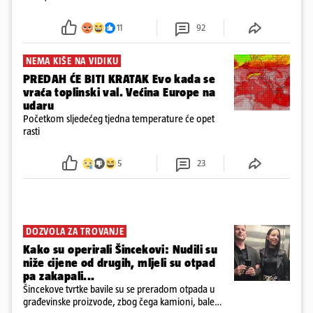
u panici kupili crijeva kako bismo pokušali ugasiti
požar, rekao je vlasnik
11
92
NEMA KIŠE NA VIDIKU
PREDAH ĆE BITI KRATAK Evo kada se
vraća toplinski val. Većina Europe na
udaru
Početkom sljedećeg tjedna temperature će opet
rasti
5
23
DOZVOLA ZA TROVANJE
Kako su operirali Šincekovi: Nudili su
niže cijene od drugih, mljeli su otpad
pa zakapali...
Šincekove tvrtke bavile su se preradom otpada u
građevinske proizvode, zbog čega kamioni, bale