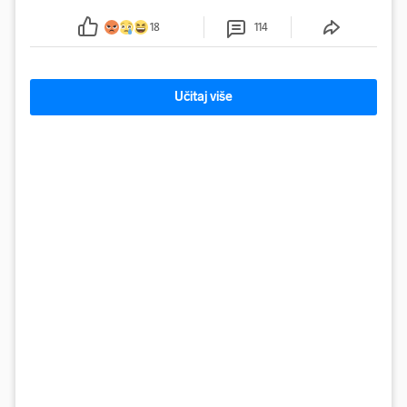
plastike i samljeveni materijal dugo nisu izazivali
sumnju
18
114
Učitaj više