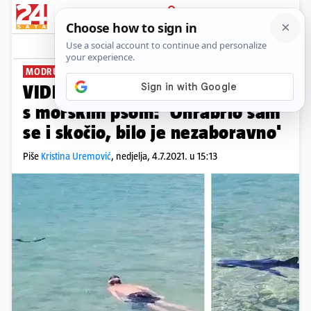
PRIJAVA
News
Komentari
66
MODRULJ U JADRANSKOM MORU
VIDEO Ronioc iz Tisnog zaplivao
s morskim psom: 'Ohrabrio sam
se i skočio, bilo je nezaboravno'
Piše
Kristina Uremović
,
nedjelja, 4.7.2021. u 15:13