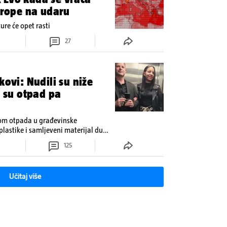
Europe na udaru
re će opet rasti
27
kovi: Nudili su niže
i su otpad pa
dom otpada u građevinske
plastike i samljeveni materijal dugo
125
Učitaj više