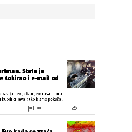
artman. Šteta je
 šokirao i e-mail od
zdravljanjem, dizanjem čaša i boca.
 kupili crijeva kako bismo pokušali
100
 Evo kada se vraća