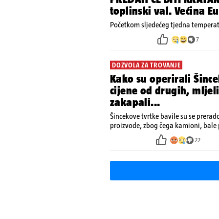
toplinski val. Većina 
Početkom sljedećeg tjedna temperatu
7
DOZVOLA ZA TROVANJE
Kako su operirali Šince
cijene od drugih, mljel
zakapali...
Šincekove tvrtke bavile su se prera
proizvode, zbog čega kamioni, bale 
nisu izazivali sumnju
22