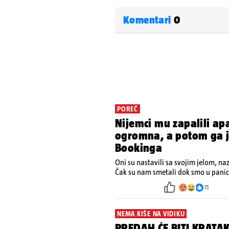
Komentari
0
POREČ
Nijemci mu zapalili ap
ogromna, a potom ga je
Bookinga
Oni su nastavili sa svojim jelom, na
Čak su nam smetali dok smo u panici
ugasiti požar, rekao je vlasnik
11
NEMA KIŠE NA VIDIKU
PREDAH ĆE BITI KRATAK