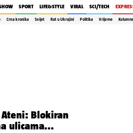
SHOW
SPORT
LIFE&STYLE
VIRAL
SCI/TECH
EXPRES
e
Crna kronika
Svijet
Rat u Ukrajini
Politika
Vrijeme
Kolumn
 Ateni: Blokiran
na ulicama...