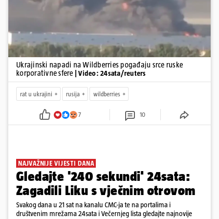
Ukrajinski napadi na Wildberries pogađaju srce ruske
korporativne sfere
| Video: 24sata/reuters
rat u ukrajini
rusija
wildberries
7
10
NAJVAŽNIJE VIJESTI DANA
Gledajte '240 sekundi' 24sata:
Zagadili Liku s vječnim otrovom
Svakog dana u 21 sat na kanalu CMC-ja te na portalima i
društvenim mrežama 24sata i Večernjeg lista gledajte najnovije