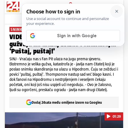
PRIJAVA
News
Komentari
38
SNIMKA S HIPODROMA
VIDEO Thompson kasni, fanovi se
gužvaju na ulazu, zvižde i skandiraju:
'Puštaj, puštaj!'
SINJ - Vraćaju nas s Fan Pit ulaza na jugu prema sjeveru.
Ekstremno je velika gužva, katastrofa je - javlja nam čitatelj koji je
poslao snimku skandiranja na ulazu u Hipodrom. Čuju se zvižduci i
povici 'puštaj, puštaj'. Thompsonov nastup sad već blago kasni. I
dok fanovi na Hipodromu s nestrpljenjem i veseljem čekaju
početak, oni koji još nisu uspjeli ući negoduju. - Ovo je žalosno,
ljudi su ogorčeni, preskaču ogradu - javlja nam drugi čitatelj.
Dodaj 24sata među omiljene izvore na Googleu
01:29