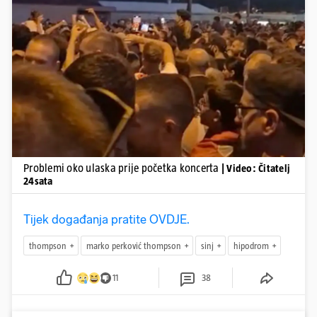
Pokretanje videa...
Problemi oko ulaska prije početka koncerta
| Video: Čitatelj
24sata
Tijek događanja pratite OVDJE.
thompson
marko perković thompson
sinj
hipodrom
11
38