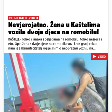
POGLEDAJTE VIDEO
Nevjerojatno. Žena u Kaštelima
vozila dvoje djece na romobilu!
KAŠTELE - Toliko članaka s ozljedama na romobilu, toliko nesreća i
eto. Opet žena s dvoje djece na romobilu vozi kroz grad, rekao
nam je zabrinuti čitatelj koji je snimio neopreznu vožnju na
romobilu u četvrtak prijepodne kroz Kaštele. Podsjetimo, mjesec i
VIDEO
pol od smrti dječaka (14) u Metkoviću, pad s električnog romobila
odnio je još jedan mladi život. Unatoč naporima liječnika KBC-a
Zagreb, u ponedjeljak maloljetnik je podlegao ozljedama
zadobivenima u padu s romobila.
Pokretanje videa...