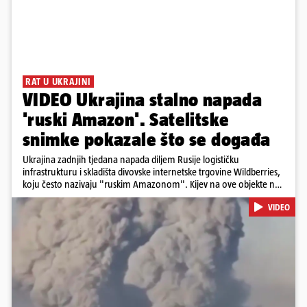
RAT U UKRAJINI
VIDEO Ukrajina stalno napada
'ruski Amazon'. Satelitske
snimke pokazale što se događa
Ukrajina zadnjih tjedana napada diljem Rusije logističku
infrastrukturu i skladišta divovske internetske trgovine Wildberries,
koju često nazivaju "ruskim Amazonom". Kijev na ove objekte ne
gleda samo kao na obična trgovačka skladišta, već tvrdi da ih ruske
VIDEO
snage koriste i za vojne potrebe, odnosno za skladištenje i
distribuciju dijelova za dronove i druge opreme koja se koristi u
ratu. S druge strane, napadi služe i kao izravan odgovor na ruska
bombardiranja ukrajinske poštanske i logističke infrastrukture te
kao način da se ekonomske posljedice rata prenesu dublje na ruski
teritorij i približe običnim građanima.
Pokretanje videa...