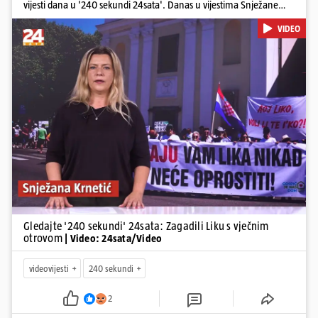
vijesti dana u '240 sekundi 24sata'. Danas u vijestima Snježane
Krnetić: Lika teško zagađena s 37.000 tona opasnog otpada, Troje
VIDEO
poginulih u nesreći u Zagrebu, Uhićen načelnik Svetog Ivana
Žabna, Borba za život Denisa Vejzovića, Krajaču režu ovlasti: Slijedi
otkaz...
Pokretanje videa...
Gledajte '240 sekundi' 24sata: Zagadili Liku s vječnim
otrovom
| Video: 24sata/Video
videovijesti
240 sekundi
2