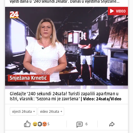
vijesti dana u '240 sekundi 24sata'. Danas u vijestima Snježane
Krnetić: Turisti uništili apartman u Istri, 125 milijuna eura mogla bi
VIDEO
stajati sanacija otpada u Gospiću, u Osijeku pretukli nogometnog
suca, od utorka nove cijene goriva, rastu mirovine za 200 tisuća
branitelja...
Pokretanje videa...
Gledajte '240 sekundi 24sata! Turisti zapalili apartman u
Istri, vlasnik: 'Sezona mi je završena'
| Video: 24sata/Video
vijesti 24sata
video 24sata
5
6