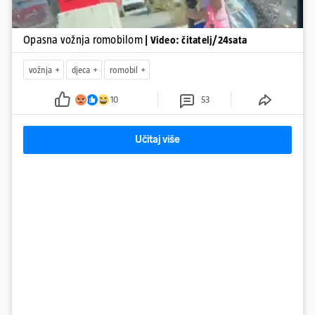
Opasna vožnja romobilom
| Video: čitatelj/24sata
vožnja
djeca
romobil
10
53
Učitaj više