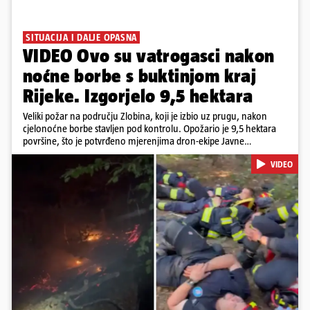
SITUACIJA I DALJE OPASNA
VIDEO Ovo su vatrogasci nakon
noćne borbe s buktinjom kraj
Rijeke. Izgorjelo 9,5 hektara
Veliki požar na području Zlobina, koji je izbio uz prugu, nakon
cjelonoćne borbe stavljen pod kontrolu. Opožario je 9,5 hektara
površine, što je potvrđeno mjerenjima dron-ekipe Javne
vatrogasne postrojbe grada Rijeke. Vatru je gasilo 55 ljudi sa 17
VIDEO
vozila te više DVD-ova i JVP Rijeka. Situacija je i dalje ozbiljna zbog
jakog vjetra koji povećava opasnost od razbuktavanja. Zato ostaju i
dežurati na terenu
Pokretanje videa...