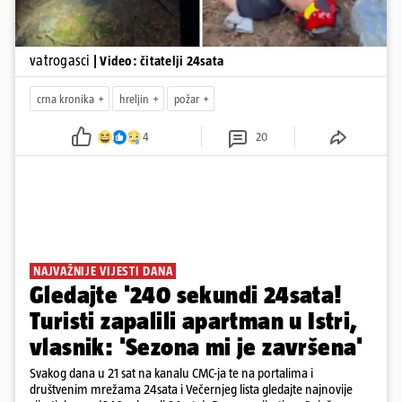
vatrogasci
| Video: čitatelji 24sata
crna kronika
hreljin
požar
4
20
NAJVAŽNIJE VIJESTI DANA
Gledajte '240 sekundi 24sata!
Turisti zapalili apartman u Istri,
vlasnik: 'Sezona mi je završena'
Svakog dana u 21 sat na kanalu CMC-ja te na portalima i
društvenim mrežama 24sata i Večernjeg lista gledajte najnovije