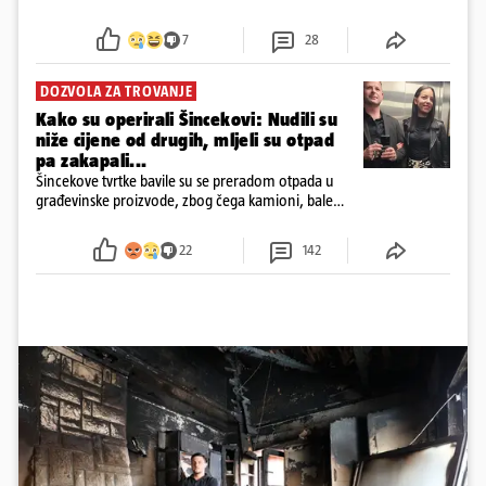
7
28
DOZVOLA ZA TROVANJE
Kako su operirali Šincekovi: Nudili su
niže cijene od drugih, mljeli su otpad
pa zakapali...
Šincekove tvrtke bavile su se preradom otpada u
građevinske proizvode, zbog čega kamioni, bale
plastike i samljeveni materijal dugo nisu izazivali
sumnju
22
142