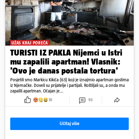
UŽAS KRAJ POREČA
TURISTI IZ PAKLA Nijemci u Istri
mu zapalili apartman! Vlasnik:
'Ovo je danas postala tortura'
Posjetili smo Markicu Kikića (63) koji je iznajmio apartman gostima
iz Njemačke. Doveli su prijatelje i partijali. Roštiljali su, a onda mu
zapalili apartman. Očajan je...
10
93
Učitaj više