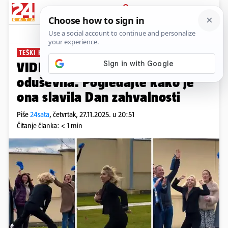
PRIJAVA
News
Komentari
0
TEŠKI HIT
VIDEO Veleposlanica SAD-a
oduševila. Pogledajte kako je
ona slavila Dan zahvalnosti
Piše
24sata
,
četvrtak, 27.11.2025. u 20:51
Čitanje članka: < 1 min