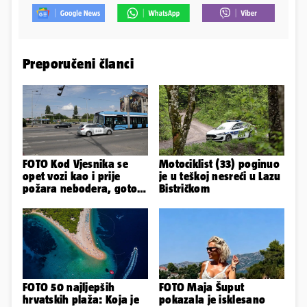
Preporučeni članci
FOTO Kod Vjesnika se
Motociklist (33) poginuo
opet vozi kao i prije
je u teškoj nesreći u Lazu
požara nebodera, gotovi
Bistričkom
radovi i na Deželićevoj
FOTO 50 najljepših
FOTO Maja Šuput
hrvatskih plaža: Koja je
pokazala je isklesano