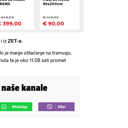
i iz
ZET-a.
lo je manje oštećenje na tramvaju.
nuta te je oko 11.08 sati promet
.
i naše kanale