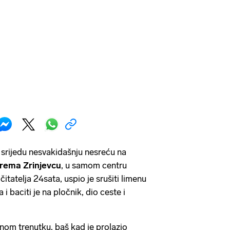
u srijedu nesvakidašnju nesreću na
prema Zrinjevcu
, u samom centru
tatelja 24sata, uspio je srušiti limenu
 i baciti je na pločnik, dio ceste i
nom trenutku, baš kad je prolazio