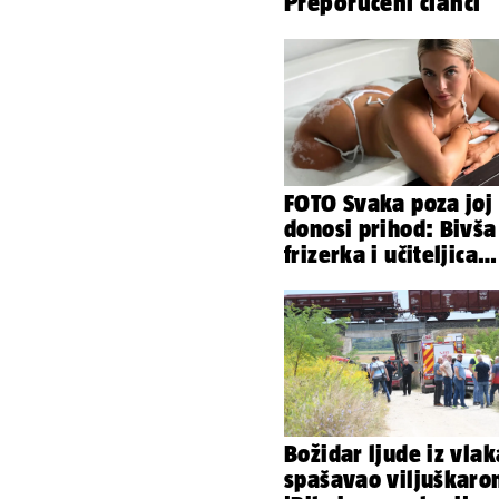
Preporučeni članci
FOTO Svaka poza joj
donosi prihod: Bivša
frizerka i učiteljica
oblinama je zapalila
Instagram
Božidar ljude iz vlak
spašavao viljuškaro