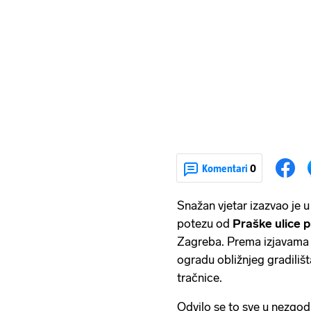
Komentari
0
Snažan vjetar izazvao je 
potezu od
Praške ulice 
Zagreba. Prema izjavama či
ogradu obližnjeg gradilišta
tračnice.
Odvilo se to sve u nezgod