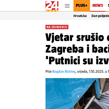
PLUS+
NEWS
Hrvatska
Dan pobjed
NA ZRINJEVCU
Vjetar srušio
Zagreba i bac
'Putnici su izv
Piše
Bogdan Blotnej
,
srijeda, 1.10.2025. u 