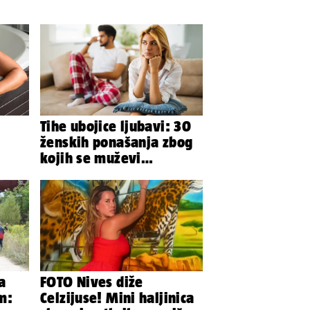
Tihe ubojice ljubavi: 30
ženskih ponašanja zbog
kojih se muževi
emocionalno distanciraju
a
FOTO Nives diže
m:
Celzijuse! Mini haljinica