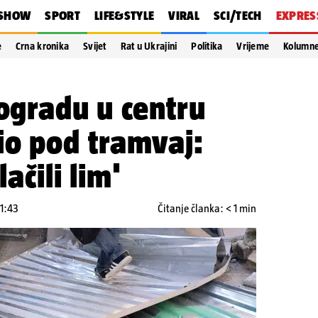
SHOW
SPORT
LIFE&STYLE
VIRAL
SCI/TECH
EXPRES
e
Crna kronika
Svijet
Rat u Ukrajini
Politika
Vrijeme
Kolumn
 ogradu u centru
io pod tramvaj:
lačili lim'
11:43
Čitanje članka: < 1 min