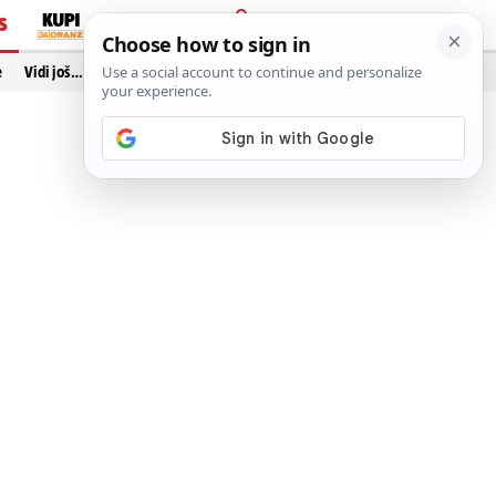
S
PRIJAVA
e
Vidi još…