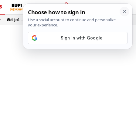
S
PRIJAVA
e
Vidi još…