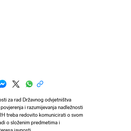
osti za rad Državnog odvjetništva
povjerenja i razumijevanja nadležnosti
RH treba redovito komunicirati o svom
adi o složenim predmetima i
eresa javnosti.