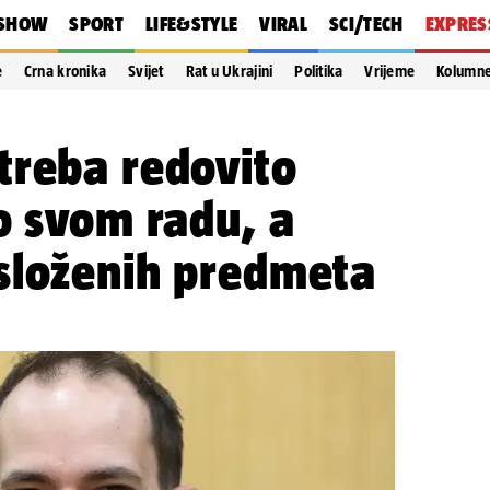
SHOW
SPORT
LIFE&STYLE
VIRAL
SCI/TECH
EXPRES
e
Crna kronika
Svijet
Rat u Ukrajini
Politika
Vrijeme
Kolumn
treba redovito
o svom radu, a
složenih predmeta