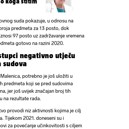
ilo koga štitim
hovnog suda pokazuje, u odnosu na
broja predmeta za 13 posto, dok
iznosi 97 posto uz zadržavanje vremena
edmeta gotovo na razini 2020.
tupci negativno utječu
a sudova
alenica, potrebno je još uložiti u
ih predmeta koji se pred sudovima
, jer još uvijek značajan broj tih
 na rezultate rada.
tvo provodi niz aktivnosti kojima je cilj
a. Tijekom 2021. doneseni su i
anovi za povećanje učinkovitosti s ciljem