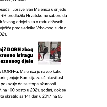
osuđa i uprave Ivan Malenica u srijedu
da RH predložila Hrvatskome saboru da
 državnog odvjetnika o radu državnih
izvješće predsjednika Vrhovnog suda o
021.
šaj? DORH zbog
krenuo istragu
aznenog djela
du DORH-a, Malenica je naveo kako
 primjenjuje Komisija za učinkovitost
 pokazuje da se stopa ažurnosti
 na 100 posto u 2021. godini, dok se
ta skratilo sa 141 dan u 2017. na 65