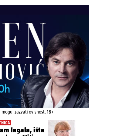
u mogu izazvati ovisnost. 18+
TNICA
sam lagala, išta