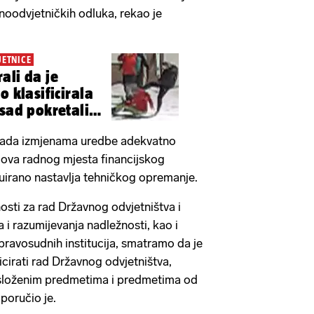
oodvjetničkih odluka, rekao je
JETNICE
ali da je
o klasificirala
 sad pokretali
 vlada izmjenama uredbe adekvatno
lova radnog mjesta financijskog
inuirano nastavlja tehničkog opremanje.
osti za rad Državnog odvjetništva i
 i razumijevanja nadležnosti, kao i
 pravosudnih institucija, smatramo da je
irati rad Državnog odvjetništva,
 složenim predmetima i predmetima od
 poručio je.