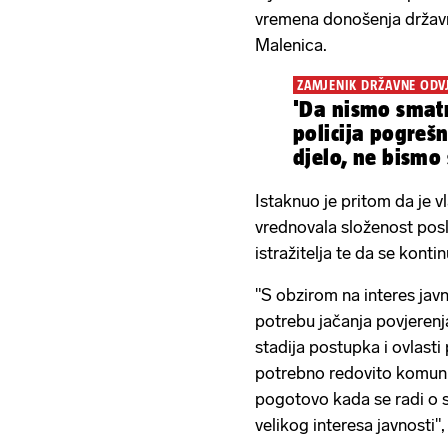
vremena donošenja državn
Malenica.
ZAMJENIK DRŽAVNE ODV
'Da nismo smatr
policija pogrešn
djelo, ne bismo
postupak'
Istaknuo je pritom da je
vrednovala složenost pos
istražitelja te da se kont
"S obzirom na interes javn
potrebu jačanja povjerenja
stadija postupka i ovlasti
potrebno redovito komunic
pogotovo kada se radi o
velikog interesa javnosti",