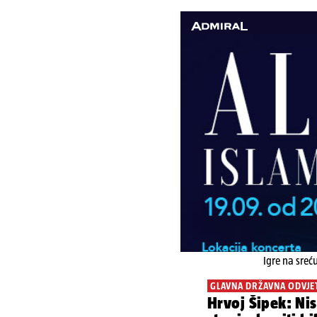
Igre na sreć
GLAVNA DRŽAVNA ODVJE
Hrvoj Šipek: Ni