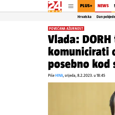
PLUS+
NEWS
Hrvatska
Dan pobjed
POVEĆANA AŽURNOST
Vlada: DORH 
komunicirati 
posebno kod 
Piše
HINA
,
srijeda, 8.2.2023. u 18:45