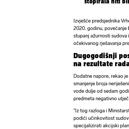
stopirala niti b
Izvješće predsjednika Vr
2020. godinu, povećanje 
stupanj ažurnosti sudova 
očekivanog rješavanja pr
Dugogodišnji pos
na rezultate rad
Dodatne napore, rekao je M
smanjenje broja neriješen
vode dulje od sedam godina
predmeta negativno utječu
"Iz tog razloga i Ministars
podići učinkovitost sudov
specijalizirati akcijski pl