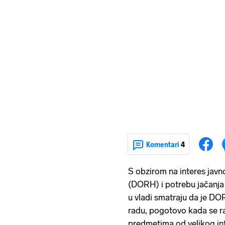
Komentari
4
S obzirom na interes javn
(DORH) i potrebu jačanja 
u vladi smatraju da je DO
radu, pogotovo kada se r
predmetima od velikog int