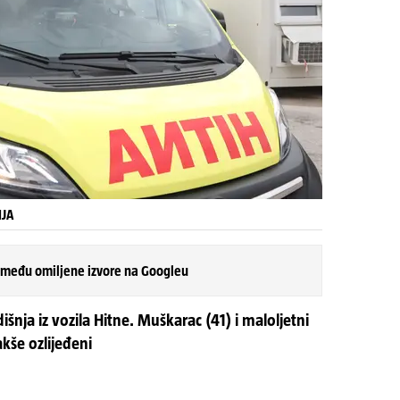
IJA
 među omiljene izvore na Googleu
išnja iz vozila Hitne. Muškarac (41) i maloljetni
kše ozlijeđeni