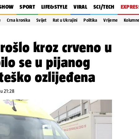
SHOW
SPORT
LIFE&STYLE
VIRAL
SCI/TECH
EXPRES
e
Crna kronika
Svijet
Rat u Ukrajini
Politika
Vrijeme
Kolumn
prošlo kroz crveno u
ilo se u pijanog
teško ozlijeđena
 u 21:28