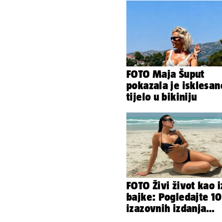
FOTO Maja Šuput
pokazala je isklesan
tijelo u bikiniju
FOTO Živi život kao i
bajke: Pogledajte 1
izazovnih izdanja
Ronaldove Georgine