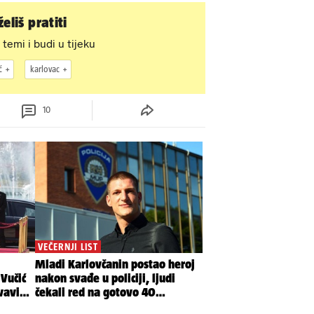
eliš pratiti
 temi i budi u tijeku
ć
karlovac
10