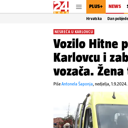
PLUS+
NEWS
Hrvatska
Dan pobjed
NESREĆA U KARLOVCU
Vozilo Hitne 
Karlovcu i zab
vozača. Žena 
Piše
Antonela Šaponja
,
nedjelja, 1.9.2024.