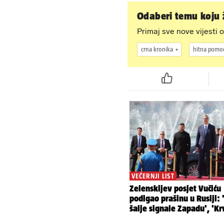
Odaberi temu koju ž
Primaj sve nove vijesti o
crna kronika
hitna pomo