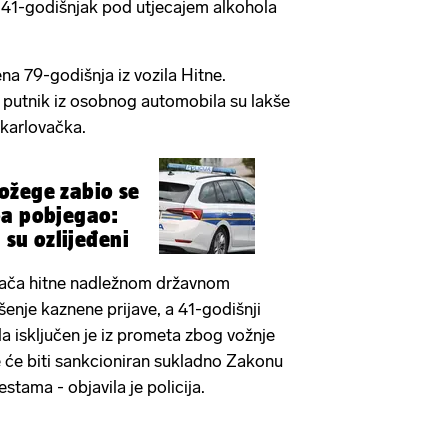
 41-godišnjak pod utjecajem alkohola
ena 79-godišnja iz vozila Hitne.
i putnik iz osobnog automobila su lakše
U karlovačka.
ožege zabio se
pa pobjegao:
a su ozlijeđeni
zača hitne nadležnom državnom
šenje kaznene prijave, a 41-godišnji
 isključen je iz prometa zbog vožnje
 će biti sankcioniran sukladno Zakonu
stama - objavila je policija.