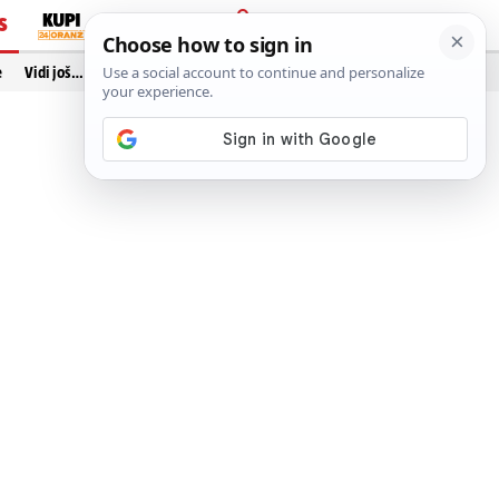
S
PRIJAVA
e
Vidi još…