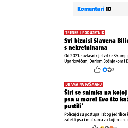
Komentari
10
TRENER I PODUZETNIK
Svi biznisi Slavena Bil
s nekretninama
Od 2021. suvlasnik je tvrtke F&amp
Ugarkovićem, Dariom Bošnjakom i D
registrirana za poslovanje nekretn
2
zaposlenih
DRAMA NA PAŠMANU
Širi se snimka na kojoj
psa u more! Evo što k
pustili'
Policajci su postupali zbog jedrilice
zatekli psa i muškarca za kojim se o
otpor te su ga uhitili, a psa je preu