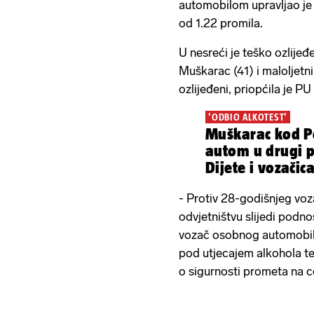
automobilom upravljao je
od 1.22 promila.
U nesreći je teško ozlijeđ
Muškarac (41) i maloljetn
ozlijeđeni, priopćila je P
'ODBIO ALKOTEST'
Muškarac kod P
autom u drugi 
Dijete i vozačic
- Protiv 28-godišnjeg vo
odvjetništvu slijedi podno
vozač osobnog automobila
pod utjecajem alkohola te
o sigurnosti prometa na ce