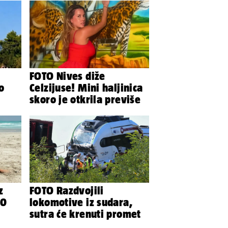
FOTO Nives diže
o
Celzijuse! Mini haljinica
skoro je otkrila previše
z
FOTO Razdvojili
00
lokomotive iz sudara,
sutra će krenuti promet