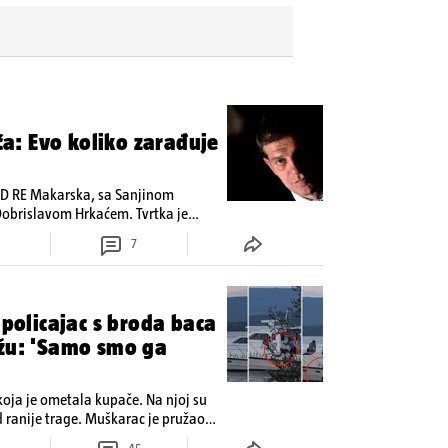
ića: Evo koliko zarađuje
;D RE Makarska, sa Sanjinom
obrislavom Hrkaćem. Tvrtka je
inama, a od osnutka nema
7
 policajac s broda baca
ažu: 'Samo smo ga
 koja je ometala kupače. Na njoj su
d ranije trage. Muškarac je pružao
zeo komunalni redar