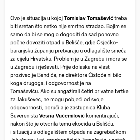
Ovo je situacija u kojoj
Tomislav Tomašević
treba
biti sretan što netko nije smrtno stradao. Bojim se
samo da bi se moglo dogoditi da sad ponovno
počne dovoziti otpad u Belišće, gdje Osječko-
baranjsku županiju pretvaraju u odlagalište smeća
za cijelu Hrvatsku. Problem je u Zagrebu i mora se
u Zagrebu i rješavati. Prije dolaska na vlast
prozivao je Bandića, ne direktora Čistoće ni bilo
koga drugoga, i odgovornost je na
Tomaševiću. Ako su angažirali četiri privatne tvrtke
za Jakuševec, ne mogu pobjeći od svoje
odgovornosti, poručila je zastupnica Kluba
Suverenista
Vesna Vučemilović
komentirajući,
nakon što je otvorila temu ekocida u Belišću,
i situaciju s odlagalištem otpada na zagrebačkom