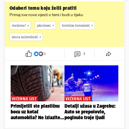
Odaberi temu koju želiš pratiti
Primaj sve nove vijesti o temi i budi u tijeku
možemo!
jakuševec
tomislav tomašević
vesna vučemilović
3
3