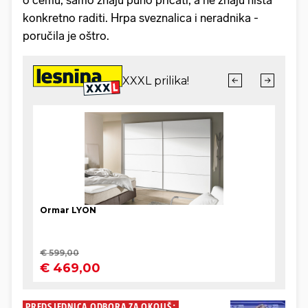
o čemu, samo znaju puno pričati, a ne znaju ništa
konkretno raditi. Hrpa sveznalica i neradnika -
poručila je oštro.
PREDSJEDNICA ODBORA ZA OKOLIŠ: