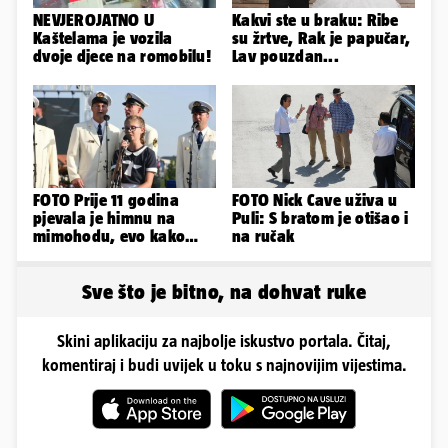
NEVJEROJATNO U
Kakvi ste u braku: Ribe
Kaštelama je vozila
su žrtve, Rak je papučar,
dvoje djece na romobilu!
Lav pouzdan...
FOTO Prije 11 godina
FOTO Nick Cave uživa u
pjevala je himnu na
Puli: S bratom je otišao i
mimohodu, evo kako
na ručak
danas izgleda Mia
Negovetić
Sve što je bitno, na dohvat ruke
Skini aplikaciju za najbolje iskustvo portala. Čitaj,
komentiraj i budi uvijek u toku s najnovijim vijestima.