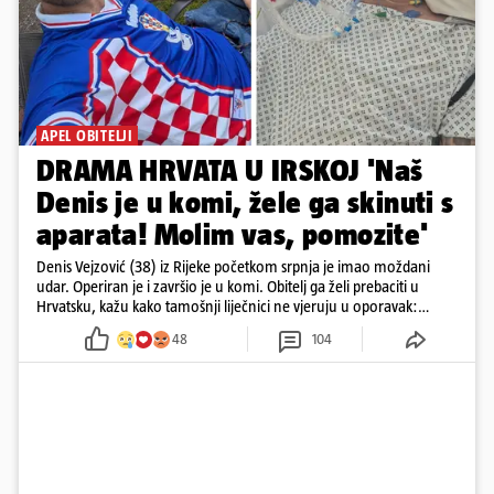
APEL OBITELJI
DRAMA HRVATA U IRSKOJ 'Naš
Denis je u komi, žele ga skinuti s
aparata! Molim vas, pomozite'
Denis Vejzović (38) iz Rijeke početkom srpnja je imao moždani
udar. Operiran je i završio je u komi. Obitelj ga želi prebaciti u
Hrvatsku, kažu kako tamošnji liječnici ne vjeruju u oporavak:
'Imamo 72 sata'
48
104