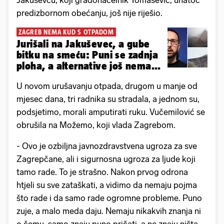
Jakuševcu, koji gradonačelnik Tomašević, unatoč
predizbornom obećanju, još nije riješio.
ZAGREB NEMA KUD S OTPADOM
Jurišali na Jakuševec, a gube
bitku na smeću: Puni se zadnja
ploha, a alternative još nema...
U novom urušavanju otpada, drugom u manje od
mjesec dana, tri radnika su stradala, a jednom su,
podsjetimo, morali amputirati ruku. Vučemilović se
obrušila na Možemo, koji vlada Zagrebom.
- Ovo je ozbiljna javnozdravstvena ugroza za sve
Zagrepčane, ali i sigurnosna ugroza za ljude koji
tamo rade. To je strašno. Nakon prvog odrona
htjeli su sve zataškati, a vidimo da nemaju pojma
što rade i da samo rade ogromne probleme. Puno
zuje, a malo meda daju. Nemaju nikakvih znanja ni