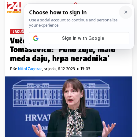
PRIJAVA
News
Komentari
3
'JAKUŠEVEC JE UGROZA'
Vučemilović oplela po Možemo i
Tomaševiću: 'Puno zuje, malo
meda daju, hrpa neradnika'
Piše
Nikol Zagorac
,
srijeda, 6.12.2023. u 13:03