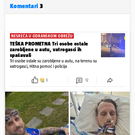
Komentari
3
NESREĆA U ODRANSKOM OBREŽU
TEŠKA PROMETNA Tri osobe ostale
zarobljene u autu, vatrogasci ih
spašavali
Tri osobe ostale su zarobljene u autu, na terenu su
vatrogasci, Hitna pomoć i policija
3
12