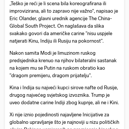
„Teško je reći je li scena bila koreografirana ili
improvizirana, ali to zapravo nije važno“, napisao je
Eric Olander, glavni urednik agencije The China-
Global South Project. On naglašava da slika
svakako govori da američke carine "nisu uspjele
natjerati Kinu, Indiju ili Rusiju na pokornost".
Nakon samita Modi je limuzinom ruskog
predsjednika krenuo na njihov bilateralni sastanak
na kojem mu se Putin na ruskom obratio kao
"dragom premijeru, dragom prijatelju".
Kina i Indija su najveći kupci sirove nafte od Rusije,
drugog najvećeg svjetskog izvoznika. Trump je
uveo dodatne carine Indiji zbog kupnje, ali ne i Kini.
Xi nije iznio pojedinosti najavljene Inicijative za
globalno upravljanje što je najnoviji u nizu političkih