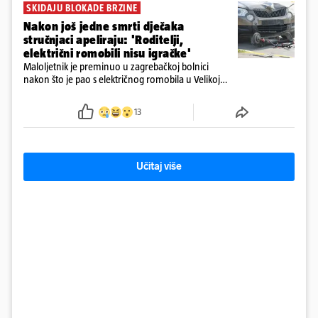
SKIDAJU BLOKADE BRZINE
Nakon još jedne smrti dječaka
stručnjaci apeliraju: 'Roditelji,
električni romobili nisu igračke'
Maloljetnik je preminuo u zagrebačkoj bolnici
nakon što je pao s električnog romobila u Velikoj
Gorici. Liječnici: ‘Ozljede su sve jezivije’
13
Učitaj više