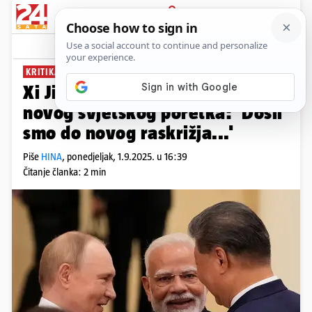
PRIJAVA
News
Komentari
28
KRITIKA SAD-U
Xi Jinping otkrio svoju viziju
novog svjetskog poretka: 'Došli
smo do novog raskrižja...'
Piše
HINA
,
ponedjeljak, 1.9.2025. u 16:39
Čitanje članka: 2 min