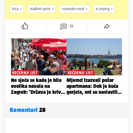
kina
vladimir putin
narendra modi
xi jinping
28
Komentari
28