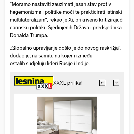
"Moramo nastaviti zauzimati jasan stav protiv
hegemonizma i politike moći te prakticirati istinski
multilateralizam“, rekao je Xi, prikriveno kritizirajući
carinsku politiku Sjedinjenih Država i predsjednika
Donalda Trumpa.
„Globalno upravljanje došlo je do novog raskrižja“,
dodao je, na samitu na kojem između
ostalih sudjeluju lideri Rusije i Indije.