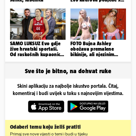
Rujevice
SAMO LUKSUZ Evo gdje
FOTO Bujna Ashley
žive hrvatski sportaši.
obožava premalene
Od raskošnih kupaonica
bikinije, ali njezinim
pa do privatnog kina
fanovima to uopće ne
smeta
Sve što je bitno, na dohvat ruke
Skini aplikaciju za najbolje iskustvo portala. Čitaj,
komentiraj i budi uvijek u toku s najnovijim vijestima.
Odaberi temu koju želiš pratiti
Primaj sve nove vijesti o temi i budi u tijeku