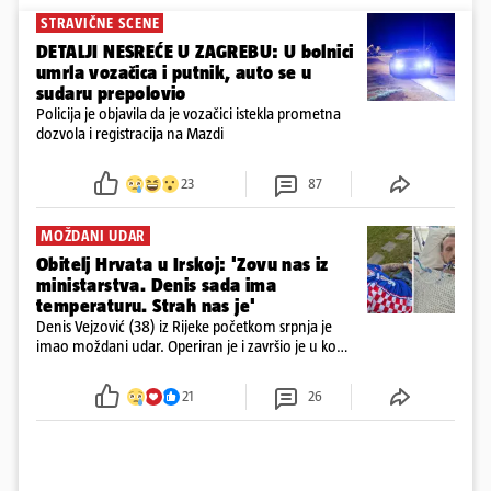
STRAVIČNE SCENE
DETALJI NESREĆE U ZAGREBU: U bolnici
umrla vozačica i putnik, auto se u
sudaru prepolovio
Policija je objavila da je vozačici istekla prometna
dozvola i registracija na Mazdi
23
87
MOŽDANI UDAR
Obitelj Hrvata u Irskoj: 'Zovu nas iz
ministarstva. Denis sada ima
temperaturu. Strah nas je'
Denis Vejzović (38) iz Rijeke početkom srpnja je
imao moždani udar. Operiran je i završio je u komi.
Obitelj ga želi prebaciti u Hrvatsku, kažu kako
tamošnji liječnici ne vjeruju u oporavak: 'Imamo
21
26
72 sata'