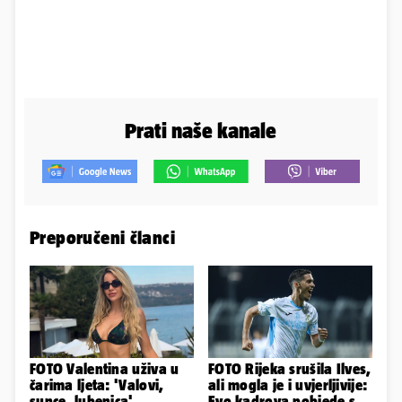
Prati naše kanale
Preporučeni članci
FOTO Valentina uživa u
FOTO Rijeka srušila Ilves,
čarima ljeta: 'Valovi,
ali mogla je i uvjerljivije:
sunce, lubenica'
Evo kadrova pobjede s