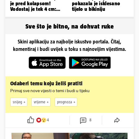
je pred kolapsom!
pokazala je isklesano
Vodostaj je tek 4 cm:
tijelo u bikiniju
'Bunari su nam suhi, nije
dobro'
Sve što je bitno, na dohvat ruke
Skini aplikaciju za najbolje iskustvo portala. Čitaj,
komentiraj i budi uvijek u toku s najnovijim vijestima.
Odaberi temu koju želiš pratiti
Primaj sve nove vijesti o temi i budi u tijeku
snijeg
vrijeme
prognoza
4
8