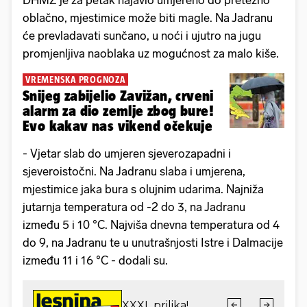
DHMZ je za petak najavio umjereno do pretežno
oblačno, mjestimice može biti magle. Na Jadranu
će prevladavati sunčano, u noći i ujutro na jugu
promjenljiva naoblaka uz mogućnost za malo kiše.
VREMENSKA PROGNOZA
Snijeg zabijelio Zavižan, crveni
alarm za dio zemlje zbog bure!
Evo kakav nas vikend očekuje
- Vjetar slab do umjeren sjeverozapadni i
sjeveroistočni. Na Jadranu slaba i umjerena,
mjestimice jaka bura s olujnim udarima. Najniža
jutarnja temperatura od -2 do 3, na Jadranu
između 5 i 10 °C. Najviša dnevna temperatura od 4
do 9, na Jadranu te u unutrašnjosti Istre i Dalmacije
između 11 i 16 °C - dodali su.