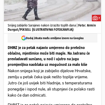
7
Snijeg zabijelio Sarajevo nakon izrazito toplih dana |
Foto: Armin
Durgut/PIXSELL (ILUSTRATIVNA FOTOGRAFIJA)
Dodaj 24sata među omiljene izvore na Googleu
DHMZ je za petak najavio umjereno do pretežno
oblačno, mjestimice može biti magle. Na Jadranu će
prevladavati sunčano, u noći i ujutro na jugu
promjenljiva naoblaka uz mogućnost za malo kiše
Nakon snijega koji je zabijelio dijelove Hrvatske,
zemlju u petak čeka ipak nešto toplije vrijeme.
Jutro će još uvijek biti hladnije, s temperaturama
ponegdje i ispod nule, ali stupnjevi će polako rasti
kako će dan odmicati.