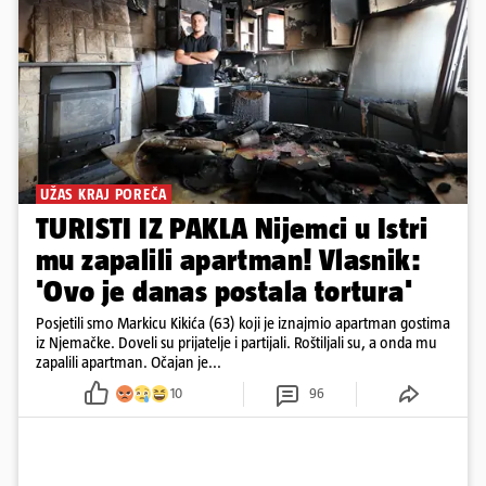
UŽAS KRAJ POREČA
TURISTI IZ PAKLA Nijemci u Istri
mu zapalili apartman! Vlasnik:
'Ovo je danas postala tortura'
Posjetili smo Markicu Kikića (63) koji je iznajmio apartman gostima
iz Njemačke. Doveli su prijatelje i partijali. Roštiljali su, a onda mu
zapalili apartman. Očajan je...
10
96