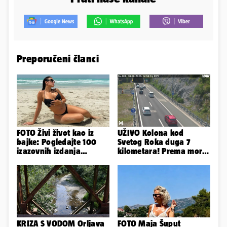
Preporučeni članci
FOTO Živi život kao iz
UŽIVO Kolona kod
bajke: Pogledajte 100
Svetog Roka duga 7
izazovnih izdanja
kilometara! Prema moru
Ronaldove Georgine
se vozi sa većim
zastojima
KRIZA S VODOM Orljava
FOTO Maja Šuput