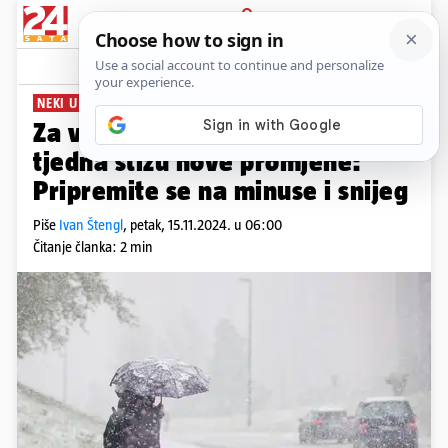
PRIJAVA
News
Komentari
8
NEKI U KAPUTE, A DRUGI...
Za vikend sunce, a od idućeg
tjedna stižu nove promjene:
Pripremite se na minuse i snijeg
Piše
Ivan Štengl
,
petak, 15.11.2024. u 06:00
Čitanje članka: 2 min