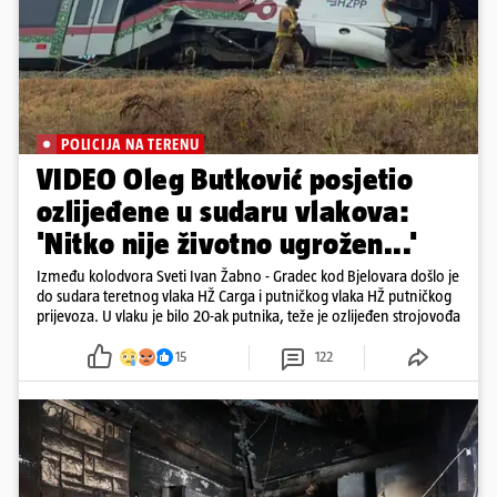
POLICIJA NA TERENU
VIDEO Oleg Butković posjetio
ozlijeđene u sudaru vlakova:
'Nitko nije životno ugrožen...'
Između kolodvora Sveti Ivan Žabno - Gradec kod Bjelovara došlo je
do sudara teretnog vlaka HŽ Carga i putničkog vlaka HŽ putničkog
prijevoza. U vlaku je bilo 20-ak putnika, teže je ozlijeđen strojovođa
15
122