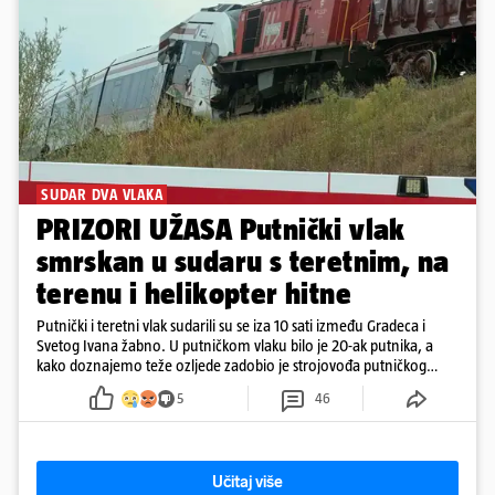
SUDAR DVA VLAKA
PRIZORI UŽASA Putnički vlak
smrskan u sudaru s teretnim, na
terenu i helikopter hitne
Putnički i teretni vlak sudarili su se iza 10 sati između Gradeca i
Svetog Ivana žabno. U putničkom vlaku bilo je 20-ak putnika, a
kako doznajemo teže ozljede zadobio je strojovođa putničkog
vlaka. Zatvoren je promet, a fotoreporteri Prigorskog objavili su
5
46
prve snimke s mjesta sudara
Učitaj više