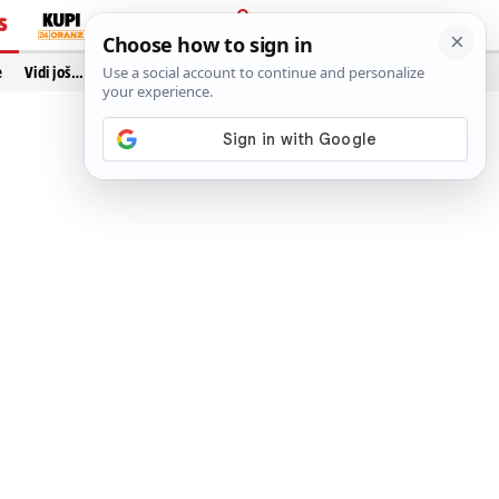
S
PRIJAVA
e
Vidi još…