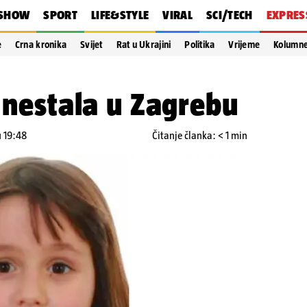
SHOW
SPORT
LIFE&STYLE
VIRAL
SCI/TECH
EXPRES
e
Crna kronika
Svijet
Rat u Ukrajini
Politika
Vrijeme
Kolumn
) nestala u Zagrebu
u 19:48
Čitanje članka: < 1 min