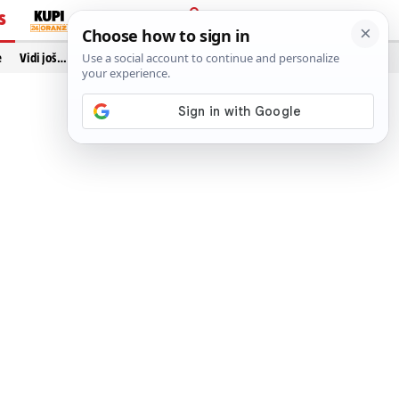
S
PRIJAVA
e
Vidi još…