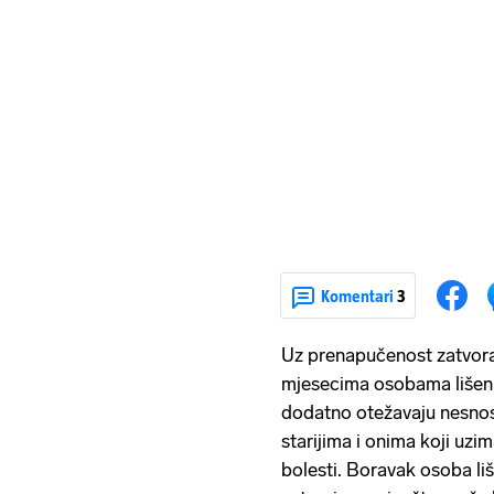
Komentari
3
Uz prenapučenost zatvora 
mjesecima osobama lišeni
dodatno otežavaju nesnosn
starijima i onima koji uzim
bolesti. Boravak osoba li