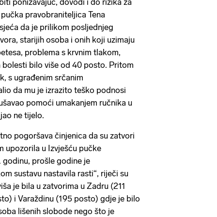
ti ponižavajuć, dovodi i do rizika za
u pučka pravobraniteljica Tena
jeća da je prilikom posljednjeg
ra, starijih osoba i onih koji uzimaju
abetesa, problema s krvnim tlakom,
 bolesti bilo više od 40 posto. Pritom
nik, s ugrađenim srčanim
lio da mu je izrazito teško podnosi
pokušavao pomoći umakanjem ručnika u
ao ne tijelo.
tno pogoršava činjenica da su zatvori
m upozorila u Izvješću pučke
. godinu, prošle godine je
 sustavu nastavila rasti“, riječi su
ša je bila u zatvorima u Zadru (211
o) i Varaždinu (195 posto) gdje je bilo
soba lišenih slobode nego što je