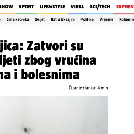
SHOW
SPORT
LIFE&STYLE
VIRAL
SCI/TECH
EXPRES
e
Crna kronika
Svijet
Rat u Ukrajini
Politika
Vrijeme
Kolumn
jica: Zatvori su
ljeti zbog vrućina
ma i bolesnima
Čitanje članka: 4 min