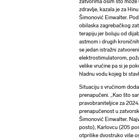
zatvorima osim što može bi
zdravlje, kazala je za Hin
Šimonović Einwalter. Pods
obilaska zagrebačkog zatvo
terapiju jer boluju od dij
astmom i drugih kroničnih
se jedan istražni zatvore
elektrostimulatorom, poža
velike vrućine pa si je 
hladnu vodu kojeg bi stavlj
Situaciju s vrućinom doda
prenapučeni. „Kao što sa
pravobraniteljice za 2024
prenapučenost u zatvorskom
Šimonović Einwalter. Najvi
posto), Karlovcu (205 post
otprilike dvostruko više o