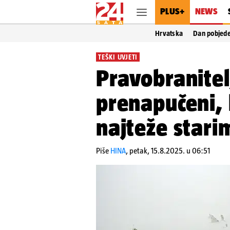
PLUS+
NEWS
Hrvatska
Dan pobjed
TEŠKI UVJETI
Pravobranitel
prenapučeni, 
najteže stari
Piše
HINA
,
petak, 15.8.2025. u 06:51