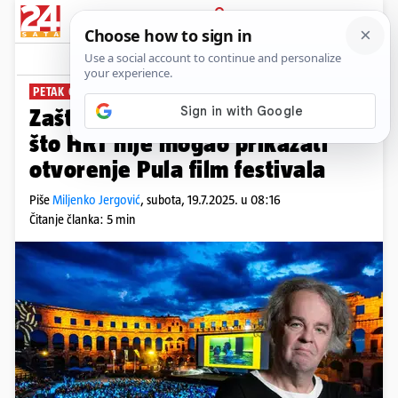
PRIJAVA
News
PETAK ČETRNAESTI
Zašto mislimo da je prirodno to
što HRT nije mogao prikazati
otvorenje Pula film festivala
Piše
Miljenko Jergović
,
subota, 19.7.2025. u 08:16
Čitanje članka: 5 min