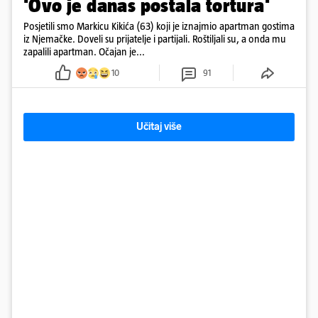
'Ovo je danas postala tortura'
Posjetili smo Markicu Kikića (63) koji je iznajmio apartman gostima
iz Njemačke. Doveli su prijatelje i partijali. Roštiljali su, a onda mu
zapalili apartman. Očajan je...
10
91
Učitaj više