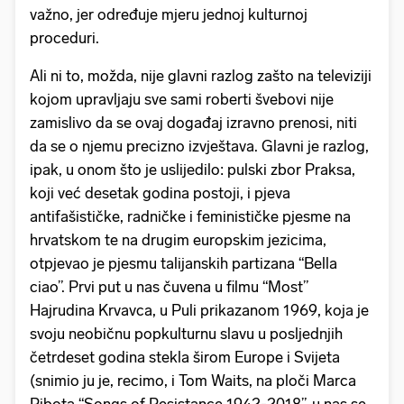
važno, jer određuje mjeru jednoj kulturnoj
proceduri.
Ali ni to, možda, nije glavni razlog zašto na televiziji
kojom upravljaju sve sami roberti švebovi nije
zamislivo da se ovaj događaj izravno prenosi, niti
da se o njemu precizno izvještava. Glavni je razlog,
ipak, u onom što je uslijedilo: pulski zbor Praksa,
koji već desetak godina postoji, i pjeva
antifašističke, radničke i feminističke pjesme na
hrvatskom te na drugim europskim jezicima,
otpjevao je pjesmu talijanskih partizana “Bella
ciao”. Prvi put u nas čuvena u filmu “Most”
Hajrudina Krvavca, u Puli prikazanom 1969, koja je
svoju neobičnu popkulturnu slavu u posljednjih
četrdeset godina stekla širom Europe i Svijeta
(snimio ju je, recimo, i Tom Waits, na ploči Marca