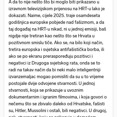
A da to nije nešto što bi moglo biti prikazano u
izravnom televizijskom prijenosu na HRT-u lako je
dokazati. Naime, cijele 2025. traje osamdeseta
godišnjica europske pobjede nad fašizmom, a da
taj događaj na HRT-u nikad, ni u jednoj emisiji, baš
nigdje nije tretiran kao nešto što se Hrvata u
pozitivnom smislu tiče. Ako se, na bilo koji način,
tretira europska i svjetska antifašistička borba, ili
ako se po ekranu preraspoređuju pozitivci i
negativci iz Drugoga svjetskog rata, onda se to
radi na takav način da bi neki malo inteligentniji
izvanzemaljac mogao pomisliti da su u to vrijeme
postojale dvije odvojene stvarnosti. U jednoj
stvarnosti, koja se prikazuje u uvoznim
dokumentarnim i igranim filmovima, i koja govori o
nečemu što se zbivalo daleko od Hrvatske, fašisti
su, Hitler, Mussolini i ostali, bili negativci. U drugoj,