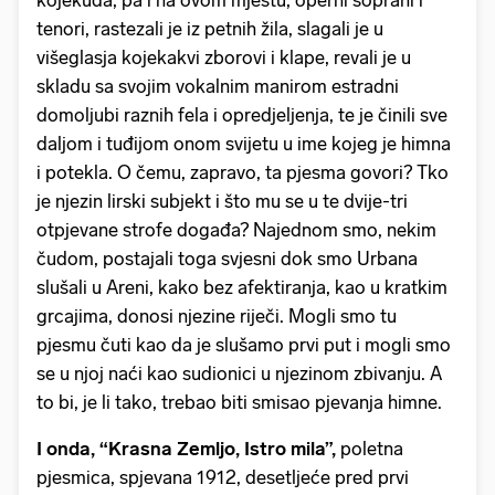
kojekuda, pa i na ovom mjestu, operni soprani i
tenori, rastezali je iz petnih žila, slagali je u
višeglasja kojekakvi zborovi i klape, revali je u
skladu sa svojim vokalnim manirom estradni
domoljubi raznih fela i opredjeljenja, te je činili sve
daljom i tuđijom onom svijetu u ime kojeg je himna
i potekla. O čemu, zapravo, ta pjesma govori? Tko
je njezin lirski subjekt i što mu se u te dvije-tri
otpjevane strofe događa? Najednom smo, nekim
čudom, postajali toga svjesni dok smo Urbana
slušali u Areni, kako bez afektiranja, kao u kratkim
grcajima, donosi njezine riječi. Mogli smo tu
pjesmu čuti kao da je slušamo prvi put i mogli smo
se u njoj naći kao sudionici u njezinom zbivanju. A
to bi, je li tako, trebao biti smisao pjevanja himne.
I onda, “Krasna Zemljo, Istro mila”,
poletna
pjesmica, spjevana 1912, desetljeće pred prvi