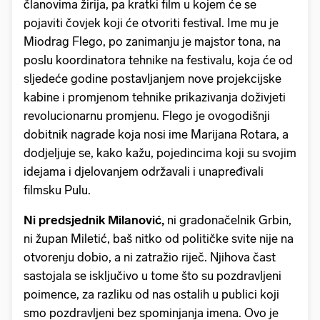
članovima žirija, pa kratki film u kojem će se
pojaviti čovjek koji će otvoriti festival. Ime mu je
Miodrag Flego, po zanimanju je majstor tona, na
poslu koordinatora tehnike na festivalu, koja će od
sljedeće godine postavljanjem nove projekcijske
kabine i promjenom tehnike prikazivanja doživjeti
revolucionarnu promjenu. Flego je ovogodišnji
dobitnik nagrade koja nosi ime Marijana Rotara, a
dodjeljuje se, kako kažu, pojedincima koji su svojim
idejama i djelovanjem održavali i unapređivali
filmsku Pulu.
Ni predsjednik Milanović,
ni gradonačelnik Grbin,
ni župan Miletić, baš nitko od političke svite nije na
otvorenju dobio, a ni zatražio riječ. Njihova čast
sastojala se isključivo u tome što su pozdravljeni
poimence, za razliku od nas ostalih u publici koji
smo pozdravljeni bez spominjanja imena. Ovo je