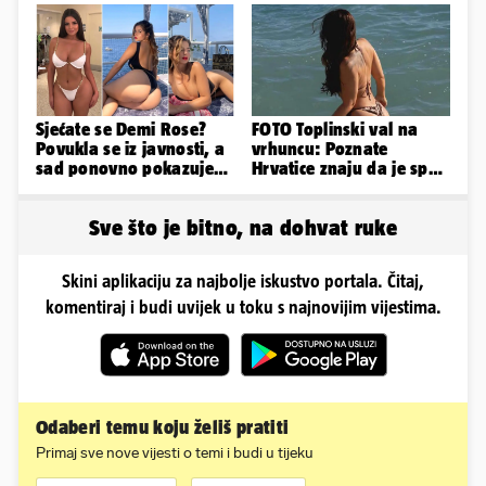
obline
Sjećate se Demi Rose?
FOTO Toplinski val na
Povukla se iz javnosti, a
vrhuncu: Poznate
sad ponovno pokazuje
Hrvatice znaju da je spas
obline. Ovako izgleda
u minijaturnom bikiniju
Sve što je bitno, na dohvat ruke
Skini aplikaciju za najbolje iskustvo portala. Čitaj,
komentiraj i budi uvijek u toku s najnovijim vijestima.
Odaberi temu koju želiš pratiti
Primaj sve nove vijesti o temi i budi u tijeku