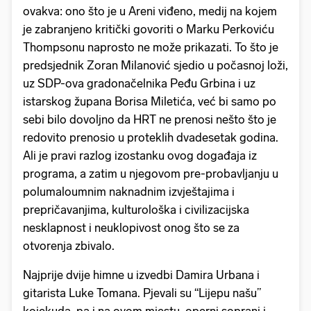
ovakva: ono što je u Areni viđeno, medij na kojem
je zabranjeno kritički govoriti o Marku Perkoviću
Thompsonu naprosto ne može prikazati. To što je
predsjednik Zoran Milanović sjedio u počasnoj loži,
uz SDP-ova gradonačelnika Peđu Grbina i uz
istarskog župana Borisa Miletića, već bi samo po
sebi bilo dovoljno da HRT ne prenosi nešto što je
redovito prenosio u proteklih dvadesetak godina.
Ali je pravi razlog izostanku ovog događaja iz
programa, a zatim u njegovom pre-probavljanju u
polumaloumnim naknadnim izvještajima i
prepričavanjima, kulturološka i civilizacijska
nesklapnost i neuklopivost onog što se za
otvorenja zbivalo.
Najprije dvije himne u izvedbi Damira Urbana i
gitarista Luke Tomana. Pjevali su “Lijepu našu”