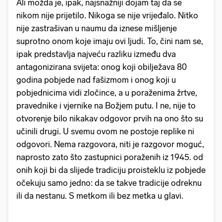
Ali možda je, ipak, najsnažniji dojam taj da se
nikom nije prijetilo. Nikoga se nije vrijeđalo. Nitko
nije zastrašivan u naumu da iznese mišljenje
suprotno onom koje imaju ovi ljudi. To, čini nam se,
ipak predstavlja najveću razliku između dva
antagonizirana svijeta: onog koji obilježava 80
godina pobjede nad fašizmom i onog koji u
pobjednicima vidi zločince, a u poraženima žrtve,
pravednike i vjernike na Božjem putu. I ne, nije to
otvorenje bilo nikakav odgovor prvih na ono što su
učinili drugi. U svemu ovom ne postoje replike ni
odgovori. Nema razgovora, niti je razgovor moguć,
naprosto zato što zastupnici poraženih iz 1945. od
onih koji bi da slijede tradiciju proisteklu iz pobjede
očekuju samo jedno: da se takve tradicije odreknu
ili da nestanu. S metkom ili bez metka u glavi.