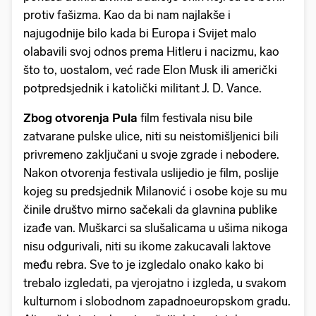
protiv fašizma. Kao da bi nam najlakše i
najugodnije bilo kada bi Europa i Svijet malo
olabavili svoj odnos prema Hitleru i nacizmu, kao
što to, uostalom, već rade Elon Musk ili američki
potpredsjednik i katolički militant J. D. Vance.
Zbog otvorenja Pula
film festivala nisu bile
zatvarane pulske ulice, niti su neistomišljenici bili
privremeno zaključani u svoje zgrade i nebodere.
Nakon otvorenja festivala uslijedio je film, poslije
kojeg su predsjednik Milanović i osobe koje su mu
činile društvo mirno sačekali da glavnina publike
izađe van. Muškarci sa slušalicama u ušima nikoga
nisu odgurivali, niti su ikome zakucavali laktove
među rebra. Sve to je izgledalo onako kako bi
trebalo izgledati, pa vjerojatno i izgleda, u svakom
kulturnom i slobodnom zapadnoeuropskom gradu.