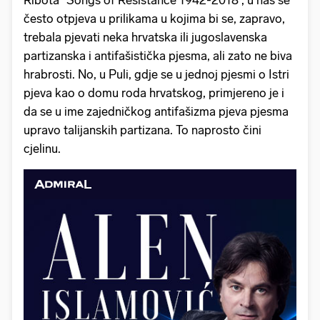
Ribota “Songs of Resistance 1942-2018”, u nas se
često otpjeva u prilikama u kojima bi se, zapravo,
trebala pjevati neka hrvatska ili jugoslavenska
partizanska i antifašistička pjesma, ali zato ne biva
hrabrosti. No, u Puli, gdje se u jednoj pjesmi o Istri
pjeva kao o domu roda hrvatskog, primjereno je i
da se u ime zajedničkog antifašizma pjeva pjesma
upravo talijanskih partizana. To naprosto čini
cjelinu.