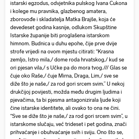
istarski egzodus, odvjetnika pulskog Ivana Cukona
i kolege mu pravnika, glazbenog amatera,
zborovođe i skladatelja Matka Brajše, koja će
devedeset godina kasnije, odlukom Skupštine
Istarske županije biti proglašena istarskom
himnom. Budnica u duhu epohe, čije prve dvije
strofe vrijedi na ovom mjestu citirati: “Krasna
zemljo, Istro mila,/ dome roda hrvatskog,/ kud se
ori pjesan vila,/ s Učke pa do mora tvog./// Glas se
čuje oko Raše,/ čuje Mirna, Draga, Lim,/ sve se
diže što je naše,/ za rod gori srcem svim.” U nekoj
drukčijoj povijesti, možda među drugim ljudima i
pjevačima, ta bi pjesma antagonizirala ljude koji
čine istarske identitete, ali ovako to ona ne čini.
“Sve se diže što je naše,/ za rod gori srcem svim”, u
istarskome slučaju, već trideset i pet godina, znači
prihvaćanje i obuhvaćanje svih i sviju. Ono što se,