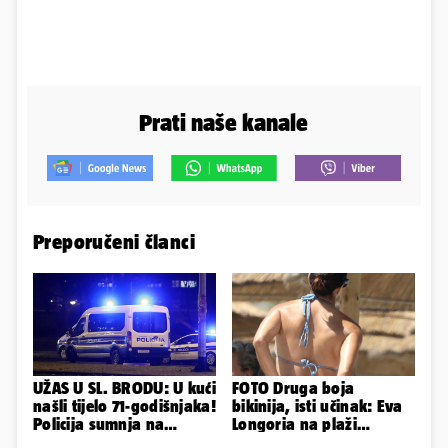
Prati naše kanale
Preporučeni članci
UŽAS U SL. BRODU: U kući
FOTO Druga boja
našli tijelo 71-godišnjaka!
bikinija, isti učinak: Eva
Policija sumnja na
Longoria na plaži
nasilnu smrt
pipkala svoje zanosne