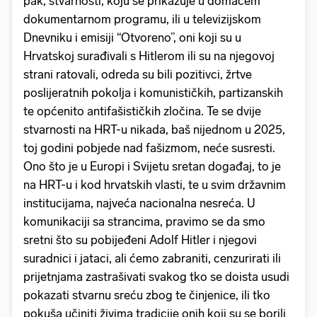
pak, stvarnosti, koju se prikazuje u domaćem
dokumentarnom programu, ili u televizijskom
Dnevniku i emisiji “Otvoreno”, oni koji su u
Hrvatskoj surađivali s Hitlerom ili su na njegovoj
strani ratovali, odreda su bili pozitivci, žrtve
poslijeratnih pokolja i komunističkih, partizanskih
te općenito antifašističkih zločina. Te se dvije
stvarnosti na HRT-u nikada, baš nijednom u 2025,
toj godini pobjede nad fašizmom, neće susresti.
Ono što je u Europi i Svijetu sretan događaj, to je
na HRT-u i kod hrvatskih vlasti, te u svim državnim
institucijama, najveća nacionalna nesreća. U
komunikaciji sa strancima, pravimo se da smo
sretni što su pobijeđeni Adolf Hitler i njegovi
suradnici i jataci, ali ćemo zabraniti, cenzurirati ili
prijetnjama zastrašivati svakog tko se doista usudi
pokazati stvarnu sreću zbog te činjenice, ili tko
pokuša učiniti živima tradicije onih koji su se borili