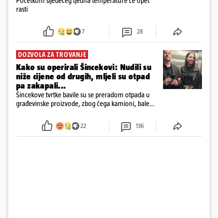
Početkom sljedećeg tjedna temperature će opet
rasti
7
28
DOZVOLA ZA TROVANJE
Kako su operirali Šincekovi: Nudili su
niže cijene od drugih, mljeli su otpad
pa zakapali...
Šincekove tvrtke bavile su se preradom otpada u
građevinske proizvode, zbog čega kamioni, bale
plastike i samljeveni materijal dugo nisu izazivali
sumnju
22
136